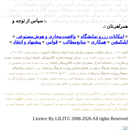
در جهت حمایت از هنرمندان گرامی در برگزاری نمایشگاه آثار
ایشان ارائه می‌دهد، توانسته پرامکانات‌ترین گالری هنری در جهان
نیز باشد، که با توکل به خداوند متعال، با افتخار درخدمت مخاطبان و
اهالی محترم فرهنگ و هنر بوده و می‌باشد.
.: سپاس از توجه و
همراهی‌تان :.
≡
امکانات رزرو نمایشگاه
≡
واقعیت‌مجازی و هوش‌مصنوعی
≡
اپلیکیشن
≡
همکاری
≡
منابع‌مطالب
≡
قوانین
≡
پیشنهاد و انتقاد
≡
لیلیت
® در
«مرکز مالکیت معنوی سازمان ثبت اسناد و املاک کشور»
بشماره‌های: ۲۸۰۹۲۹ و
۴۵۱۸۴۱ ، به ثبت رسیده است و در
«مرکز توسعه تجارت الکترونیکی (اینماد) وزارت صنعت، معدن
و تجارت»
و
«سامانه احراز مشتریان تجارت الکترونیکی (اِمتا)»
نیز ثبت شده است و همچنین در
«مرکز توسعه فرهنگ و هنر در فضای‌مجازی وزارت فرهنگ و ارشاد»
و در
«مرکز رسانه‌های
دیجیتال وزارت فرهنگ و ارشاد»
بشماره شامَد: ۱-۳-۶۵-۷۱۲۳۹۹-۱-۱ ، نیز به ثبت رسیده است؛
متعاقباً کلیهٔ حقوق مادی و معنوی محفوظ است و تحت قانون حمایت از حقوق پدیدآورندگان و
قانون حمایت از اختراعات، طرح‌های صنعتی و علائم تجاری قرار دارد.
اخطار! هرگونه کپی و یا الگوبرداری از این پلتفرم و همچنین سوءاستفاده از نام و یا نشان «لیلیت»
و یا هرگونه استفاده و فعالیت تحت عنوان “لیلیت” که در محدودهٔ ثبتی برند تجاری
«لیلیت»
انجام
گیرد (چه عیناً و یا بصورت مشابه‌سازی و بهمراه پسوند و یا پیشوند) ؛ طبق قانون ممنوع است و
متعاقباً پیگرد قانونی و قضایی خواهد داشت!
Licence By LILIT© 2008-2026 All rights Reserved