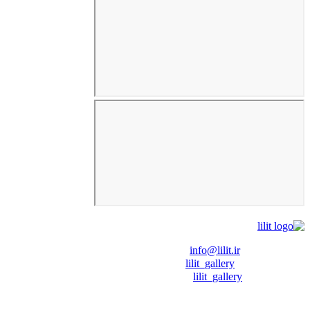
❖ رایـانـامـه :
info@lilit.ir
❖ تــلــگــرام :
lilit_gallery
❖اینستاگرام:
lilit_gallery