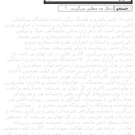
جستجو
لیلیت® اولین پلتفرم و هلدینگ برگزارکنندهٔ نمایشگاه بین‌المللی
آنلاین مدرن با تکنولوژی واقعیت مجازی و استفاده از فناوری هوش
مصنوعی است که با هزاران سالن نمایشگاهی شیک و لوکس
(چنداتاقه و چندطبقه، با قابلیت شخصی‌سازی و تغییر محیط،
دکوراسیون و اشیاء) و با هزاران طرح قاب‌مجازی متنوع،
درحال‌حاضر درمقایسه با سایر پلتفرم‌های مشابه در دنیا،
پیشرفته‌ترین و بزرگترین گالری آنلاین در کل جهان می‌باشد، که
باتجربهٔ برگزاری بیش از ۲۵۰ نمایشگاه هنری و تجاری و با میانگین
بیش از هزار بازدیدشبانه‌روزی از سراسرجهان، موفق‌ترین و
پربازدیدترین گالری ایرانی نیز است؛ گالری لیلیت همچنین با ابداع
کردن اولین نگارخانه با گویندگی هوش مصنوعی و با ابداع و
برگزاری اولین نمایشگاه در جهان‌های ناممکن و فانتزی؛ پیشروترین
و نوآورانه‌ترین گالری در کل جهان نیز می‌باشد؛ ضمناً پلتفرم لیلیت
با دارا بودن بخش‌های گوناگون نظیر: دانشنامه هنر و هنرمندان،
مجلات آنلاین با موضوعات گوناگون و عمومی، روزنامه آنلاین هنر،
تماشاخانه و مدیاکلاب، آموزشگاه هنری مجازی و…؛ هم‌اکنون
بزرگترین دانشنامه بیوگرافی هنرمندان ایرانی و بزرگترین رسانه و
استارتاپ هنری فارسی زبان در کل جهان نیز می‌باشد که به‌منظور
ارتقای سطح دانش جامعه، به‌عنوان دانشنامه عمومی و رسانهٔ
فعال در عرصهٔ هنر ایران فعالیت نموده است؛ گالری لیلیت همچنین
علاوه‌بر تمامی این موارد، با امکانات متعدد و بسیار ارزشمندی که