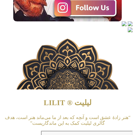
لیلیت ® LILIT
“هنر زادهٔ عشق است و آنچه که بعد از ما می‌ماند هنر است، هدف
گالری لیلیت کمک به این ماندگاریست”