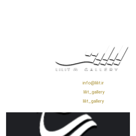
❖ رایـانـامـه :
info@lilit.ir
❖ تــلــگــرام :
lilit_gallery
❖اینستاگرام:
lilit_gallery