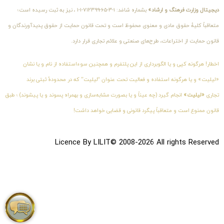
دیجیتال وزارت فرهنگ و ارشاد»
بشماره شامَد: ۱-۳-۶۵-۷۱۲۳۹۹-۱-۱ ، نیز به ثبت رسیده است؛
متعاقباً کلیهٔ حقوق مادی و معنوی محفوظ است و تحت قانون حمایت از حقوق پدیدآورندگان و
قانون حمایت از اختراعات، طرح‌های صنعتی و علائم تجاری قرار دارد.
اخطار! هرگونه کپی و یا الگوبرداری از این پلتفرم و همچنین سوءاستفاده از نام و یا نشان
«لیلیت» و یا هرگونه استفاده و فعالیت تحت عنوان “لیلیت” که در محدودهٔ ثبتی برند
تجاری
«لیلیت»
انجام گیرد (چه عیناً و یا بصورت مشابه‌سازی و بهمراه پسوند و یا پیشوند) ؛ طبق
قانون ممنوع است و متعاقباً پیگرد قانونی و قضایی خواهد داشت!
Licence By LILIT© 2008-2026 All rights Reserved