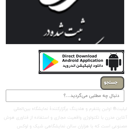
جستجو
لیلیت® اولین پلتفرم و هلدینگ برگزارکنندهٔ نمایشگاه بین‌المللی
آنلاین مدرن با تکنولوژی واقعیت مجازی و استفاده از فناوری هوش
مصنوعی است که با هزاران سالن نمایشگاهی شیک و لوکس