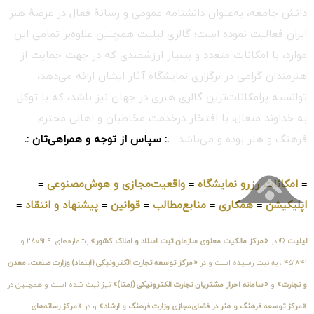
دانش جامعه، به‌عنوان دانشنامه عمومی و رسانهٔ فعال در عرصهٔ هنر
ایران فعالیت نموده است؛ گالری لیلیت همچنین علاوه‌بر تمامی این
موارد، با امکانات متعدد و بسیار ارزشمندی که در جهت حمایت از
هنرمندان گرامی در برگزاری نمایشگاه آثار ایشان ارائه می‌دهد،
توانسته پرامکانات‌ترین گالری هنری در جهان نیز باشد، که با توکل
به خداوند متعال، با افتخار درخدمت مخاطبان و اهالی محترم
فرهنگ و هنر بوده و می‌باشد.
.: سپاس از توجه و همراهی‌تان :.
≡
امکانات رزرو نمایشگاه
≡
واقعیت‌مجازی و هوش‌مصنوعی
≡
اپلیکیشن
≡
همکاری
≡
منابع‌مطالب
≡
قوانین
≡
پیشنهاد و انتقاد
≡
لیلیت
® در
«مرکز مالکیت معنوی سازمان ثبت اسناد و املاک کشور»
بشماره‌های: ۲۸۰۹۲۹ و
۴۵۱۸۴۱ ، به ثبت رسیده است و در
«مرکز توسعه تجارت الکترونیکی (اینماد) وزارت صنعت، معدن
و تجارت»
و
«سامانه احراز مشتریان تجارت الکترونیکی (اِمتا)»
نیز ثبت شده است و همچنین در
«مرکز توسعه فرهنگ و هنر در فضای‌مجازی وزارت فرهنگ و ارشاد»
و در
«مرکز رسانه‌های