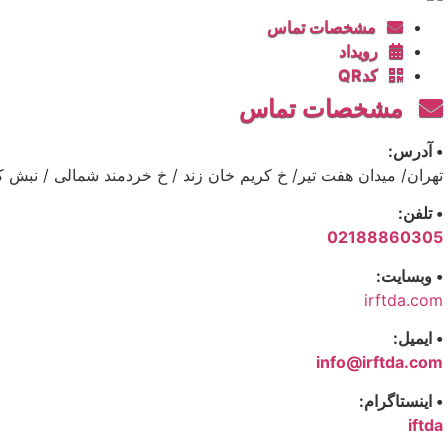
مشخصات تماس
رویداد
کدQR
مشخصات تماس
• آدرس:
تهران/ میدان هفت تیر/ خ کریم خان زند / خ خردمند شمالی / نبش کوچه شیده / 
• تلفن:
02188860305
• وبسایت:
irftda.com
• ایمیل:
info@irftda.com
• اینستاگرام:
iftda