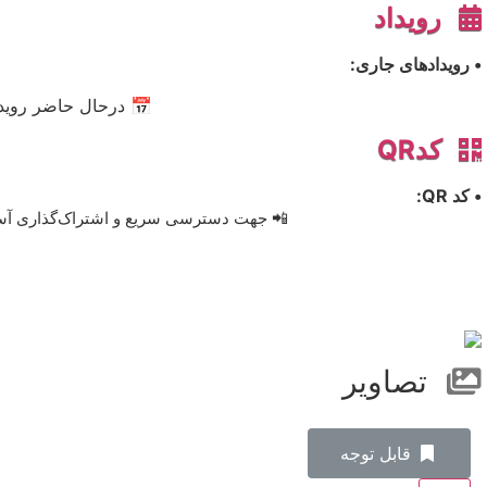
رویداد
• رویدادهای جاری:
📅 درحال حاضر رویدا
کدQR
• کد QR:
📲 جهت دسترسی سریع و اشتراک‌گذاری آسان، 
تصاویر
‌قابل توجه