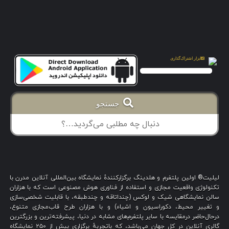
جستجو
لیلیت® اولین پلتفرم و هلدینگ برگزارکنندهٔ نمایشگاه بین‌المللی آنلاین مدرن با
تکنولوژی واقعیت مجازی و استفاده از فناوری هوش مصنوعی است که با هزاران
سالن نمایشگاهی شیک و لوکس (چنداتاقه و چندطبقه، با قابلیت شخصی‌سازی
و تغییر محیط، دکوراسیون و اشیاء) و با هزاران طرح قاب‌مجازی متنوع،
درحال‌حاضر درمقایسه با سایر پلتفرم‌های مشابه در دنیا، پیشرفته‌ترین و بزرگترین
گالری آنلاین در کل جهان می‌باشد، که باتجربهٔ برگزاری بیش از ۲۵۰ نمایشگاه