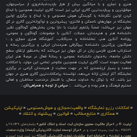
هنری و تجاری و با میانگین بیش از هزار بازدیدشبانه‌روزی از سراسرجهان،
موفق‌ترین و پربازدیدترین گالری ایرانی نیز است؛ گالری لیلیت همچنین با ابداع
کردن اولین نگارخانه با گویندگی هوش مصنوعی و با ابداع و برگزاری اولین
نمایشگاه در جهان‌های ناممکن و فانتزی؛ پیشروترین و نوآورانه‌ترین گالری در کل
جهان نیز می‌باشد؛ ضمناً پلتفرم لیلیت با دارا بودن بخش‌های گوناگون نظیر:
دانشنامه هنر و هنرمندان، مجلات آنلاین با موضوعات گوناگون و عمومی،
روزنامه آنلاین هنر، تماشاخانه و مدیاکلاب، آموزشگاه هنری مجازی و…؛
هم‌اکنون بزرگترین دانشنامه بیوگرافی هنرمندان ایرانی و بزرگترین رسانه و
استارتاپ هنری فارسی زبان در کل جهان نیز می‌باشد که به‌منظور ارتقای سطح
دانش جامعه، به‌عنوان دانشنامه عمومی و رسانهٔ فعال در عرصهٔ هنر ایران
فعالیت نموده است؛ گالری لیلیت همچنین علاوه‌بر تمامی این موارد، با امکانات
متعدد و بسیار ارزشمندی که در جهت حمایت از هنرمندان گرامی در برگزاری
نمایشگاه آثار ایشان ارائه می‌دهد، توانسته پرامکانات‌ترین گالری هنری در جهان
نیز باشد، که با توکل به خداوند متعال، با افتخار درخدمت مخاطبان و اهالی
محترم فرهنگ و هنر بوده و می‌باشد.
.: سپاس از توجه و همراهی‌تان :.
≡
امکانات رزرو نمایشگاه
≡
واقعیت‌مجازی و هوش‌مصنوعی
≡
اپلیکیشن
≡
همکاری
≡
منابع‌مطالب
≡
قوانین
≡
پیشنهاد و انتقاد
≡
لیلیت
® در
«مرکز مالکیت معنوی سازمان ثبت اسناد و املاک کشور»
بشماره‌های: ۲۸۰۹۲۹ و
۴۵۱۸۴۱ ، به ثبت رسیده است و در
«مرکز توسعه تجارت الکترونیکی (اینماد) وزارت صنعت،
معدن و تجارت»
و
«سامانه احراز مشتریان تجارت الکترونیکی (اِمتا)»
نیز ثبت شده است و