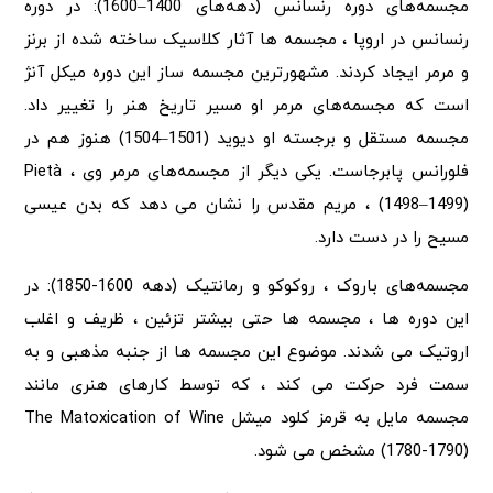
مجسمه‌های دوره رنسانس (دهه‌های 1400–1600): در دوره
رنسانس در اروپا ، مجسمه ها آثار کلاسیک ساخته شده از برنز
و مرمر ایجاد کردند. مشهورترین مجسمه ساز این دوره میکل آنژ
است که مجسمه‌های مرمر او مسیر تاریخ هنر را تغییر داد.
مجسمه مستقل و برجسته او دیوید (1501–1504) هنوز هم در
فلورانس پابرجاست. یکی دیگر از مجسمه‌های مرمر وی ، Pietà
(1498–1499) ، مریم مقدس را نشان می دهد که بدن عیسی
مسیح را در دست دارد.
مجسمه‌های باروک ، روکوکو و رمانتیک (دهه 1600-1850): در
این دوره ها ، مجسمه ها حتی بیشتر تزئین ، ظریف و اغلب
اروتیک می شدند. موضوع این مجسمه ها از جنبه مذهبی و به
سمت فرد حرکت می کند ، که توسط کارهای هنری مانند
مجسمه مایل به قرمز کلود میشل The Matoxication of Wine
(1780-1790) مشخص می شود.