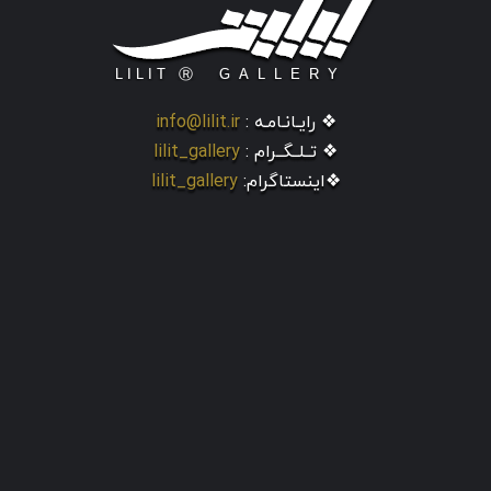
❖ رایـانـامـه :
info@lilit.ir
❖ تــلــگــرام :
lilit_gallery
❖اینستاگرام:
lilit_gallery