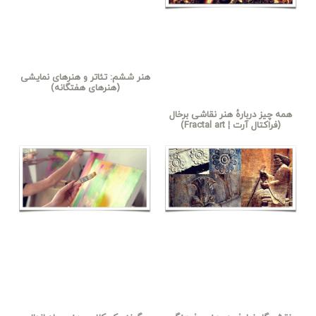
هنر ششم: تئاتر و هنرهای نمایشی
(هنرهای هفتگانه)
همه چیز دربارهٔ هنر نقاشی برخال
(فراکتال آرت ¦ Fractal art)