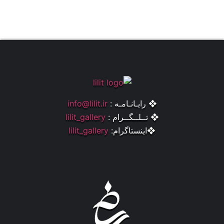
❖ رایـانـامـه :
info@lilit.ir
❖ تــلــگــرام :
lilit_gallery
❖اینستاگرام:
lilit_gallery