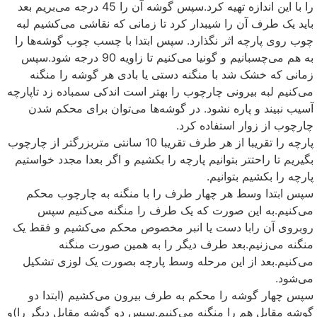
را با این اندازه تهیه کرد.سپس گوشه آن را 45 درجه می‌بریم بعد
باید یک طرف آن را شیبدار کرد تا زمانی که نقاشی می‌کشیم لبه
چوب روی پارچه اثر نگذارد. سپس ابتدا با چسب چوب گوشه‌ها را
به هم می‌چسبانیم و گونیا می‌کنیم تا زاویه 90 درجه شود.سپس
زمانی که خشک شد با منگنه دستی یا بادی هر گوشه را منگنه
می‌کنیم لبه بیرونی چارچوب را بهتر است اندکی سمباده زد تاپارچه
آسیب نبیند و پاره نشود. در گوشه‌ها می‌توان برای محکم شدن
چارچوب از زوار استفاده کرد.
پارچه را تقریبا از هر طرف تقریبا 10 سانتی متربزرگتر از چارچوب
بگیریم تا راحتتر بتوانیم پارچه را بکشیم و اگر بعدا مجدد خواستیم
پارچه را بکشیم بتوانیم.
سپس ابتدا وسط هر چهار طرف را با منگنه به چارچوب محکم
می‌کنیم.به این صورت که یک طرف را منگنه می‌کنیم سپس
روبروی آن رابا دست یا انبر مخصوص محکم می‌کشیم و فقط یک
منگنه می‌زنیم.بعد طرف دیگر را به همین صورت منگنه
می‌کنیم.بعد از این مرحله وسط پارچه بصورت یک لوزی تشکیل
می‌شود.
سپس چهار گوشه را محکم به طرف بیرون می‌کشیم (ابتدا دو
گوشه مقابل هم را منگنه می‌کنیم.سپس دو گوشه مقابل دیگر را)و