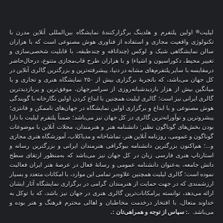
لیلیت® اولین پلتفرم و هلدینگ برگزارکنندهٔ نمایشگاه بین‌المللی آنلاین مدرن با
تکنولوژی واقعیت مجازی و استفاده از فناوری هوش مصنوعی است که با هزاران
سالن نمایشگاهی شیک و لوکس (چنداتاقه و چندطبقه، با قابلیت شخصی‌سازی و
تغییر محیط، دکوراسیون و اشیاء) و با هزاران طرح قاب‌مجازی متنوع، درحال‌حاضر
درمقایسه با سایر پلتفرم‌های مشابه در دنیا، پیشرفته‌ترین و بزرگترین گالری آنلاین در
کل جهان می‌باشد، که باتجربهٔ برگزاری بیش از ۲۵۰ نمایشگاه هنری و تجاری و با
میانگین بیش از هزار بازدیدشبانه‌روزی از سراسرجهان، موفق‌ترین و پربازدیدترین
گالری ایرانی نیز است؛ گالری لیلیت همچنین با ابداع کردن اولین نگارخانه با گویندگی
هوش مصنوعی و با ابداع و برگزاری اولین نمایشگاه در جهان‌های ناممکن و فانتزی؛
پیشروترین و نوآورانه‌ترین گالری در کل جهان نیز می‌باشد؛ ضمناً پلتفرم لیلیت با دارا
بودن بخش‌های گوناگون نظیر: دانشنامه هنر و هنرمندان، مجلات آنلاین با موضوعات
گوناگون و عمومی، روزنامه آنلاین هنر، تماشاخانه و مدیاکلاب، آموزشگاه هنری مجازی
و…؛ هم‌اکنون بزرگترین دانشنامه بیوگرافی هنرمندان ایرانی و بزرگترین رسانه و
استارتاپ هنری فارسی زبان در کل جهان نیز می‌باشد که به‌منظور ارتقای سطح
دانش جامعه، به‌عنوان دانشنامه عمومی و رسانهٔ فعال در عرصهٔ هنر ایران فعالیت
نموده است؛ گالری لیلیت همچنین علاوه‌بر تمامی این موارد، با امکانات متعدد و بسیار
ارزشمندی که در جهت حمایت از هنرمندان گرامی در برگزاری نمایشگاه آثار ایشان
ارائه می‌دهد، توانسته پرامکانات‌ترین گالری هنری در جهان نیز باشد، که با توکل به
خداوند متعال، با افتخار درخدمت مخاطبان و اهالی محترم فرهنگ و هنر بوده و
می‌باشد.
.: سپاس از توجه و همراهی‌تان :.