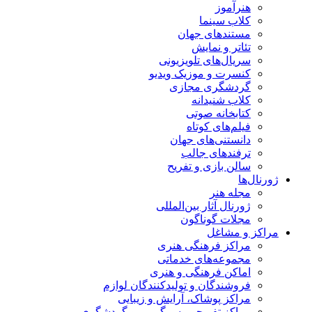
هنرآموز
کلاب سینما
مستندهای جهان
تئاتر و نمایش
سریال‌های تلویزیونی
کنسرت و موزیک ویدیو
گردشگری مجازی
کلاب شنیدانه
کتابخانه صوتی
فیلم‌های کوتاه
دانستنی‌های جهان
ترفندهای جالب
سالن بازی و تفریح
ژورنال‌ها
مجله هنر
ژورنال آثار بین‌المللی
مجلات گوناگون
مراکز و مشاغل
مراکز فرهنگی هنری
مجموعه‌های خدماتی
اماکن فرهنگی و هنری
فروشندگان و تولیدکنندگان لوازم
مراکز پوشاک، آرایش و زیبایی
مراکز تفریحی، سرگرمی و گردشگری