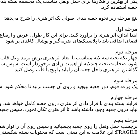
یکی از بهترین راهکارها برای حمل ونقل مناسب یک مجسمه بسته بندی آ
جعبه استفاده کرد.
پنج مرحله زیر نحوه جعبه بندی اصولی یک اثر هنری را شرح می‌دهد:
مرحله اول
ابتدا اندازه اثر هنری را برآورد کنید. برای این کار طول، عرض و ارتفا
فضای اضافی باید با پلاستیک‌های ضربه‌گیر و پوشال کاغذی پر شود.
مرحله دوم
چهار تکه تخته سه لایه متناسب با ابعاد اثر هنری برش بزنید و یک قاب 
شود، ضخامت تخته چندلایه از اهمیت زیادی برخوردار است. سپس سه تیکه ا
گذاشتن اثر هنری داخل جعبه آن را باید با پیچ با قاب وصل کنید.
مرحله سوم
یک ورقه فوم، دور جعبه بپیچید و روی آن چسب بزنید تا محکم شود. سپ
مرحله چهارم
فرایند بسته بندی با قرار دادن اثر هنری درون جعبه کامل خواهد شد. ی
نباید درون جعبه وجود داشته باشد تا اثر هنری تکان نخورد. سپس جعبه 
مرحله پنجم
برچسب حمل ونقل را روی جعبه بچسبانید و سپس روی آن را نوار شف
FRAGILE: این علامت به این معنی است که محتویات بسته شکستنی است)