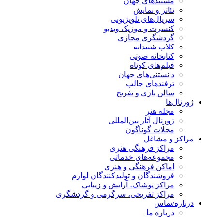
مستندهای جهان
تئاتر و نمایش
سریال‌های تلویزیونی
کنسرت و موزیک ویدیو
گردشگری مجازی
کلاب شنیدانه
کتابخانه صوتی
فیلم‌های کوتاه
دانستنی‌های جهان
ترفندهای جالب
سالن بازی و تفریح
ژورنال‌ها
مجله هنر
ژورنال آثار بین‌المللی
مجلات گوناگون
مراکز و مشاغل
مراکز فرهنگی هنری
مجموعه‌های خدماتی
اماکن فرهنگی و هنری
فروشندگان و تولیدکنندگان لوازم
مراکز پوشاک، آرایش و زیبایی
مراکز تفریحی، سرگرمی و گردشگری
درباره/تماس
درباره ما