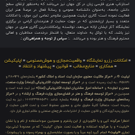
استارتاپ هنری فارسی زبان در کل جهان نیز می‌باشد که به‌منظور ارتقای سطح
دانش جامعه، به‌عنوان دانشنامه عمومی و رسانهٔ فعال در عرصهٔ هنر ایران
فعالیت نموده است؛ گالری لیلیت همچنین علاوه‌بر تمامی این موارد، با امکانات
متعدد و بسیار ارزشمندی که در جهت حمایت از هنرمندان گرامی در برگزاری
نمایشگاه آثار ایشان ارائه می‌دهد، توانسته پرامکانات‌ترین گالری هنری در جهان
نیز باشد، که با توکل به خداوند متعال، با افتخار درخدمت مخاطبان و اهالی
محترم فرهنگ و هنر بوده و می‌باشد.
.: سپاس از توجه و همراهی‌تان :.
≡
امکانات رزرو نمایشگاه
≡
واقعیت‌مجازی و هوش‌مصنوعی
≡
اپلیکیشن
≡
همکاری
≡
منابع‌مطالب
≡
قوانین
≡
پیشنهاد و انتقاد
≡
لیلیت
® در
«مرکز مالکیت معنوی سازمان ثبت اسناد و املاک کشور»
بشماره‌های: ۲۸۰۹۲۹ و
۴۵۱۸۴۱ ، به ثبت رسیده است و در
«مرکز توسعه تجارت الکترونیکی (اینماد) وزارت صنعت،
معدن و تجارت»
و
«سامانه احراز مشتریان تجارت الکترونیکی (اِمتا)»
نیز ثبت شده است و
همچنین در
«مرکز توسعه فرهنگ و هنر در فضای‌مجازی وزارت فرهنگ و ارشاد»
و در
«مرکز
رسانه‌های دیجیتال وزارت فرهنگ و ارشاد»
بشماره شامَد: ۱-۳-۶۵-۷۱۲۳۹۹-۱-۱ ، نیز به ثبت
رسیده است؛ متعاقباً کلیهٔ حقوق مادی و معنوی محفوظ است و تحت قانون حمایت از
حقوق پدیدآورندگان و قانون حمایت از اختراعات، طرح‌های صنعتی و علائم تجاری قرار دارد.
اخطار! هرگونه کپی و یا الگوبرداری از این پلتفرم و همچنین سوءاستفاده از نام و یا نشان
«لیلیت» و یا هرگونه استفاده و فعالیت تحت عنوان “لیلیت” که در محدودهٔ ثبتی برند
تجاری
«لیلیت»
انجام گیرد (چه عیناً و یا بصورت مشابه‌سازی و بهمراه پسوند و یا پیشوند) ؛