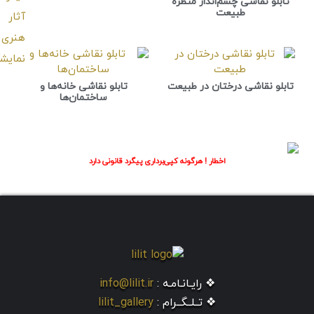
تابلو نقاشی چشم‌انداز منظره
طبیعت
تابلو نقاشی درختان در طبیعت
تابلو نقاشی خانه‌ها و
ساختمان‌ها
اخطار ! هرگونه کپی‌برداری پیگرد قانونی دارد
❖ رایـانـامـه :
info@lilit.ir
❖ تــلــگــرام :
lilit_gallery