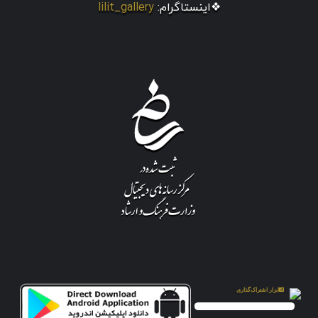
❖اینستاگرام:
lilit_gallery