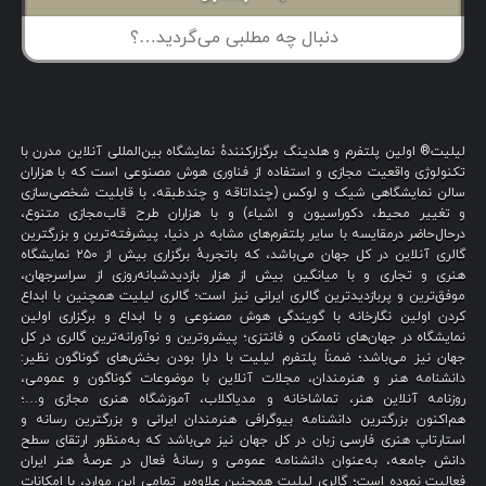
لیلیت® اولین پلتفرم و هلدینگ برگزارکنندهٔ نمایشگاه بین‌المللی آنلاین مدرن با
تکنولوژی واقعیت مجازی و استفاده از فناوری هوش مصنوعی است که با هزاران
سالن نمایشگاهی شیک و لوکس (چنداتاقه و چندطبقه، با قابلیت شخصی‌سازی
و تغییر محیط، دکوراسیون و اشیاء) و با هزاران طرح قاب‌مجازی متنوع،
درحال‌حاضر درمقایسه با سایر پلتفرم‌های مشابه در دنیا، پیشرفته‌ترین و بزرگترین
گالری آنلاین در کل جهان می‌باشد، که باتجربهٔ برگزاری بیش از ۲۵۰ نمایشگاه
هنری و تجاری و با میانگین بیش از هزار بازدیدشبانه‌روزی از سراسرجهان،
موفق‌ترین و پربازدیدترین گالری ایرانی نیز است؛ گالری لیلیت همچنین با ابداع
کردن اولین نگارخانه با گویندگی هوش مصنوعی و با ابداع و برگزاری اولین
نمایشگاه در جهان‌های ناممکن و فانتزی؛ پیشروترین و نوآورانه‌ترین گالری در کل
جهان نیز می‌باشد؛ ضمناً پلتفرم لیلیت با دارا بودن بخش‌های گوناگون نظیر:
دانشنامه هنر و هنرمندان، مجلات آنلاین با موضوعات گوناگون و عمومی،
روزنامه آنلاین هنر، تماشاخانه و مدیاکلاب، آموزشگاه هنری مجازی و…؛
هم‌اکنون بزرگترین دانشنامه بیوگرافی هنرمندان ایرانی و بزرگترین رسانه و
استارتاپ هنری فارسی زبان در کل جهان نیز می‌باشد که به‌منظور ارتقای سطح
دانش جامعه، به‌عنوان دانشنامه عمومی و رسانهٔ فعال در عرصهٔ هنر ایران
فعالیت نموده است؛ گالری لیلیت همچنین علاوه‌بر تمامی این موارد، با امکانات