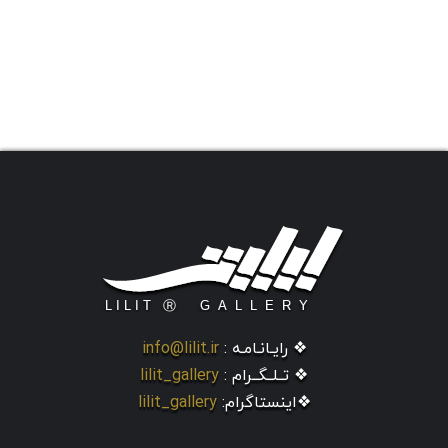
❖ رایـانـامـه :
info@lilit.ir
❖ تــلــگــرام :
lilit_gallery
❖اینستاگرام:
lilit_gallery