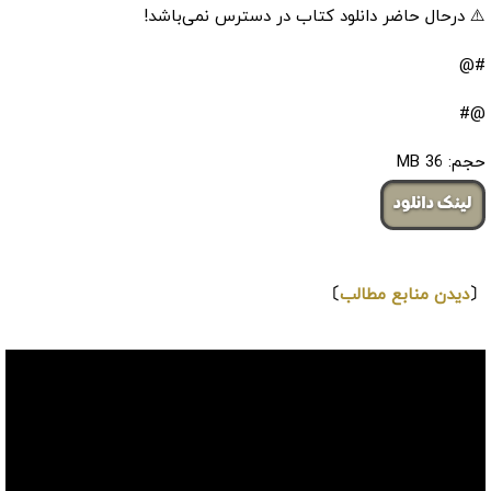
⚠️ درحال حاضر دانلود کتاب در دسترس نمی‌باشد!
#@
@#
حجم: 36 MB
لینک دانلود
⇩
〔
دیدن منابع مطالب
〕