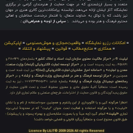
متعدد و بسیار ارزشمندی که در جهت حمایت از هنرمندان گرامی در برگزاری
نمایشگاه آثار ایشان ارائه می‌دهد، توانسته پرامکانات‌ترین گالری هنری در جهان
نیز باشد، که با توکل به خداوند متعال، با افتخار درخدمت مخاطبان و اهالی
محترم فرهنگ و هنر بوده و می‌باشد.
.: سپاس از توجه و همراهی‌تان :.
≡
امکانات رزرو نمایشگاه
≡
واقعیت‌مجازی و هوش‌مصنوعی
≡
اپلیکیشن
≡
همکاری
≡
منابع‌مطالب
≡
قوانین
≡
پیشنهاد و انتقاد
≡
لیلیت
® در
«مرکز مالکیت معنوی سازمان ثبت اسناد و املاک کشور»
بشماره‌های: ۲۸۰۹۲۹ و
۴۵۱۸۴۱ ، به ثبت رسیده است و در
«مرکز توسعه تجارت الکترونیکی (اینماد) وزارت صنعت،
معدن و تجارت»
و
«سامانه احراز مشتریان تجارت الکترونیکی (اِمتا)»
نیز ثبت شده است و
همچنین در
«مرکز توسعه فرهنگ و هنر در فضای‌مجازی وزارت فرهنگ و ارشاد»
و در
«مرکز
رسانه‌های دیجیتال وزارت فرهنگ و ارشاد»
بشماره شامَد: ۱-۳-۶۵-۷۱۲۳۹۹-۱-۱ ، نیز به ثبت
رسیده است؛ متعاقباً کلیهٔ حقوق مادی و معنوی محفوظ است و تحت قانون حمایت از
حقوق پدیدآورندگان و قانون حمایت از اختراعات، طرح‌های صنعتی و علائم تجاری قرار دارد.
اخطار! هرگونه کپی و یا الگوبرداری از این پلتفرم و همچنین سوءاستفاده از نام و یا نشان
«لیلیت» و یا هرگونه استفاده و فعالیت تحت عنوان “لیلیت” که در محدودهٔ ثبتی برند
تجاری
«لیلیت»
انجام گیرد (چه عیناً و یا بصورت مشابه‌سازی و بهمراه پسوند و یا پیشوند) ؛
طبق قانون ممنوع است و متعاقباً پیگرد قانونی و قضایی خواهد داشت!
Licence By LILIT© 2008-2026 All rights Reserved