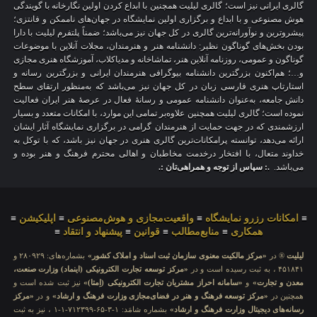
گالری ایرانی نیز است؛ گالری لیلیت همچنین با ابداع کردن اولین نگارخانه با گویندگی
هوش مصنوعی و با ابداع و برگزاری اولین نمایشگاه در جهان‌های ناممکن و فانتزی؛
پیشروترین و نوآورانه‌ترین گالری در کل جهان نیز می‌باشد؛ ضمناً پلتفرم لیلیت با دارا
بودن بخش‌های گوناگون نظیر: دانشنامه هنر و هنرمندان، مجلات آنلاین با موضوعات
گوناگون و عمومی، روزنامه آنلاین هنر، تماشاخانه و مدیاکلاب، آموزشگاه هنری مجازی
و…؛ هم‌اکنون بزرگترین دانشنامه بیوگرافی هنرمندان ایرانی و بزرگترین رسانه و
استارتاپ هنری فارسی زبان در کل جهان نیز می‌باشد که به‌منظور ارتقای سطح
دانش جامعه، به‌عنوان دانشنامه عمومی و رسانهٔ فعال در عرصهٔ هنر ایران فعالیت
نموده است؛ گالری لیلیت همچنین علاوه‌بر تمامی این موارد، با امکانات متعدد و بسیار
ارزشمندی که در جهت حمایت از هنرمندان گرامی در برگزاری نمایشگاه آثار ایشان
ارائه می‌دهد، توانسته پرامکانات‌ترین گالری هنری در جهان نیز باشد، که با توکل به
خداوند متعال، با افتخار درخدمت مخاطبان و اهالی محترم فرهنگ و هنر بوده و
می‌باشد.
.: سپاس از توجه و همراهی‌تان :.
≡
امکانات رزرو نمایشگاه
≡
واقعیت‌مجازی و هوش‌مصنوعی
≡
اپلیکیشن
≡
همکاری
≡
منابع‌مطالب
≡
قوانین
≡
پیشنهاد و انتقاد
≡
لیلیت
® در
«مرکز مالکیت معنوی سازمان ثبت اسناد و املاک کشور»
بشماره‌های: ۲۸۰۹۲۹ و
۴۵۱۸۴۱ ، به ثبت رسیده است و در
«مرکز توسعه تجارت الکترونیکی (اینماد) وزارت صنعت،
معدن و تجارت»
و
«سامانه احراز مشتریان تجارت الکترونیکی (اِمتا)»
نیز ثبت شده است و
همچنین در
«مرکز توسعه فرهنگ و هنر در فضای‌مجازی وزارت فرهنگ و ارشاد»
و در
«مرکز
رسانه‌های دیجیتال وزارت فرهنگ و ارشاد»
بشماره شامَد: ۱-۳-۶۵-۷۱۲۳۹۹-۱-۱ ، نیز به ثبت