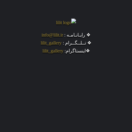
❖ رایـانـامـه :
info@lilit.ir
❖ تــلــگــرام :
lilit_gallery
❖اینستاگرام:
lilit_gallery