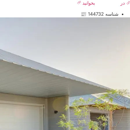
⮰ در
روزنامه هنر
بخوانید ⮶
شناسه 144732 📰