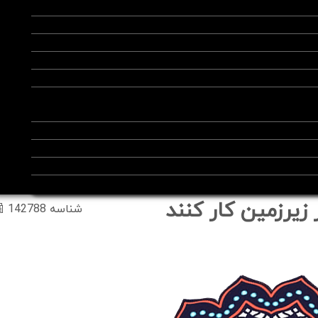
زیرزمین کار کنند
شناسه 142788 📰