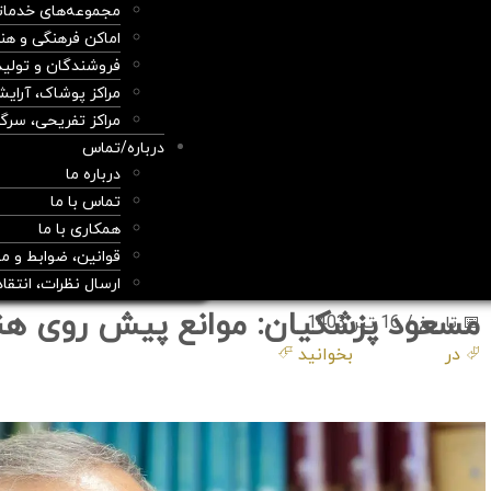
مجموعه‌های خدمات
اماکن فرهنگی و هن
فروشندگان و تولید
مراکز پوشاک، آرایش
مراکز تفریحی، سر
درباره/تماس
درباره ما
تماس با ما
همکاری با ما
قوانین، ضوابط و م
ارسال نظرات، انتقا
مسعود پزشکیان: موانع پیش روی هنرمند
📅 تاریخ / 16 تیر 1403
⮰ در
روزنامه هنر
بخوانید ⮶