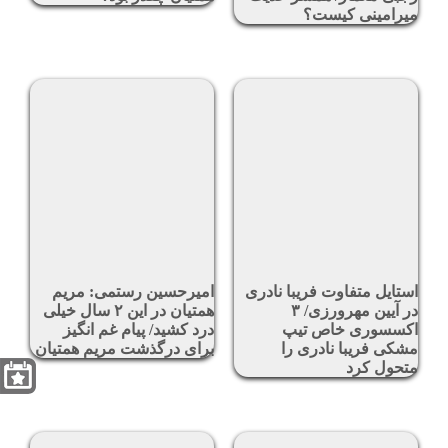
میرامینی کیست؟
استایل متفاوت فریبا نادری
امیرحسین رستمی: مریم
در آیین مهرورزی/ ۳
همتیان در این ۲ سال خیلی
اکسسوری خاص تیپ
درد کشید/ پیام غم انگیز
مشکی فریبا نادری را
برای درگذشت مریم همتیان
متحول کرد