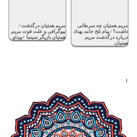
مریم همتیان چه سرطانی
مریم همتیان درگذشت /
داشت؟ / پیام تلخ حامد بهداد
بیوگرافی و علت فوت مریم
درباره درگذشت مریم
همتیان بازیگر سینما +ویدئو
همتیان