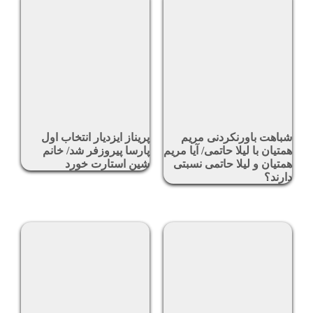
شباهت باورنکردنی مریم
پریناز ایزدیار انتخاب اول
همتیان با لیلا حاتمی/ آیا مریم
پارسا پیروزفر شد/ خانم
همتیان و لیلا حاتمی نسبتی
شین استارت خورد
دارند؟