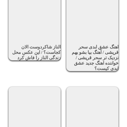
اهنگ عشق ابدی سحر
الناز شاکردوست الان
قریشی / آهنگ بیا بشو بهم
کجاست؟ / این عکس محل
نزدیک تر سحر قریشی /
زندگی الناز را فاش کرد
خواننده اهنگ جدید عشق
ابدی کیست؟