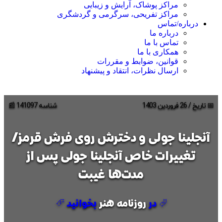
مراکز پوشاک، آرایش و زیبایی
مراکز تفریحی، سرگرمی و گردشگری
درباره/تماس
درباره ما
تماس با ما
همکاری با ما
قوانین، ضوابط و مقررات
ارسال نظرات، انتقاد و پیشنهاد
📅 تاریخ / 26 فروردین 1403
شناسه 141097 📰
آنجلینا جولی و دخترش روی فرش قرمز/
تغییرات خاص آنجلینا جولی پس از
مدت‌ها غیبت
⮰ در
روزنامه هنر
بخوانید ⮶