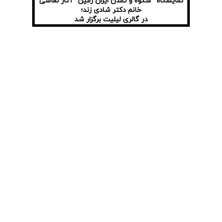
نمایشگاه “شکوه و تمدن ایران زمین” آثار نقاشی
خانم دکتر شادی زند؛
در گالری لیلیت برگزار شد