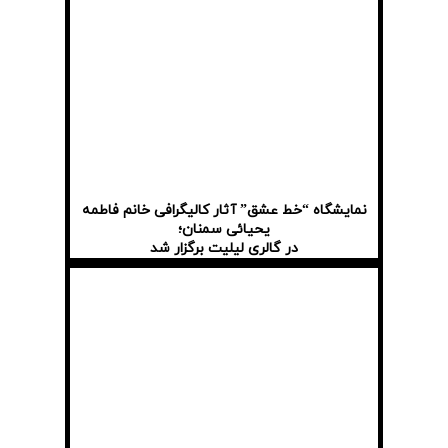
نمایشگاه “خط عشق” آثار کالیگرافی خانم فاطمه
یحیائی سمنان؛
در گالری لیلیت برگزار شد