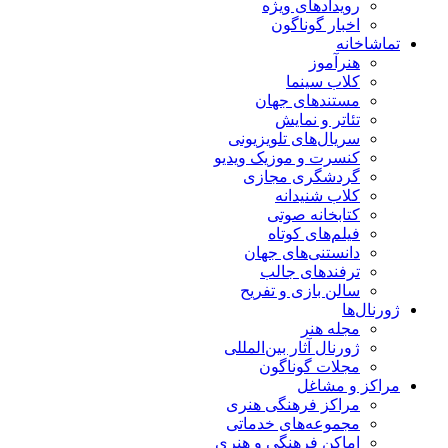
رویدادهای ویژه
اخبار گوناگون
تماشاخانه
هنرآموز
کلاب سینما
مستندهای جهان
تئاتر و نمایش
سریال‌های تلویزیونی
کنسرت و موزیک ویدیو
گردشگری مجازی
کلاب شنیدانه
کتابخانه صوتی
فیلم‌های کوتاه
دانستنی‌های جهان
ترفندهای جالب
سالن بازی و تفریح
ژورنال‌ها
مجله هنر
ژورنال آثار بین‌المللی
مجلات گوناگون
مراکز و مشاغل
مراکز فرهنگی هنری
مجموعه‌های خدماتی
اماکن فرهنگی و هنری