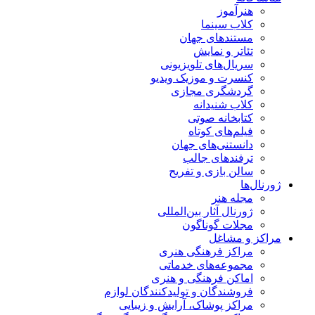
هنرآموز
کلاب سینما
مستندهای جهان
تئاتر و نمایش
سریال‌های تلویزیونی
کنسرت و موزیک ویدیو
گردشگری مجازی
کلاب شنیدانه
کتابخانه صوتی
فیلم‌های کوتاه
دانستنی‌های جهان
ترفندهای جالب
سالن بازی و تفریح
ژورنال‌ها
مجله هنر
ژورنال آثار بین‌المللی
مجلات گوناگون
مراکز و مشاغل
مراکز فرهنگی هنری
مجموعه‌های خدماتی
اماکن فرهنگی و هنری
فروشندگان و تولیدکنندگان لوازم
مراکز پوشاک، آرایش و زیبایی