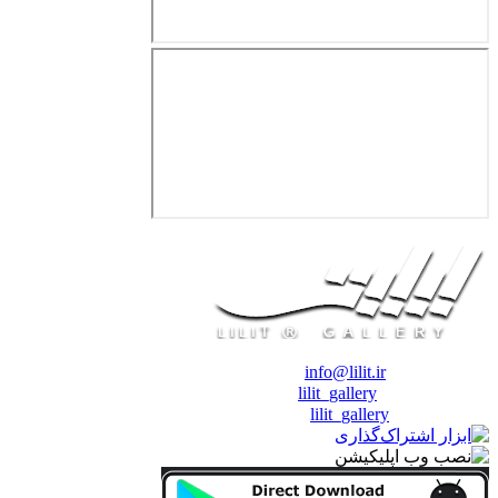
❖ رایـانـامـه :
info@lilit.ir
❖ تــلــگــرام :
lilit_gallery
❖اینستاگرام:
lilit_gallery