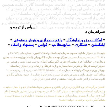
فعال در عرصهٔ هنر ایران فعالیت نموده است؛ گالری لیلیت همچنین
علاوه‌بر تمامی این موارد، با امکانات متعدد و بسیار ارزشمندی که
در جهت حمایت از هنرمندان گرامی در برگزاری نمایشگاه آثار
ایشان ارائه می‌دهد، توانسته پرامکانات‌ترین گالری هنری در جهان
نیز باشد، که با توکل به خداوند متعال، با افتخار درخدمت مخاطبان و
اهالی محترم فرهنگ و هنر بوده و می‌باشد.
.: سپاس از توجه و
همراهی‌تان :.
≡
امکانات رزرو نمایشگاه
≡
واقعیت‌مجازی و هوش‌مصنوعی
≡
اپلیکیشن
≡
همکاری
≡
منابع‌مطالب
≡
قوانین
≡
پیشنهاد و انتقاد
≡
لیلیت
® در
«مرکز مالکیت معنوی سازمان ثبت اسناد و املاک کشور»
بشماره‌های: ۲۸۰۹۲۹ و
۴۵۱۸۴۱ ، به ثبت رسیده است و در
«مرکز توسعه تجارت الکترونیکی (اینماد) وزارت صنعت، معدن
و تجارت»
و
«سامانه احراز مشتریان تجارت الکترونیکی (اِمتا)»
نیز ثبت شده است و همچنین در
«مرکز توسعه فرهنگ و هنر در فضای‌مجازی وزارت فرهنگ و ارشاد»
و در
«مرکز رسانه‌های
دیجیتال وزارت فرهنگ و ارشاد»
بشماره شامَد: ۱-۳-۶۵-۷۱۲۳۹۹-۱-۱ ، نیز به ثبت رسیده است؛
متعاقباً کلیهٔ حقوق مادی و معنوی محفوظ است و تحت قانون حمایت از حقوق پدیدآورندگان و
قانون حمایت از اختراعات، طرح‌های صنعتی و علائم تجاری قرار دارد.
اخطار! هرگونه کپی و یا الگوبرداری از این پلتفرم و همچنین سوءاستفاده از نام و یا نشان «لیلیت»
و یا هرگونه استفاده و فعالیت تحت عنوان “لیلیت” که در محدودهٔ ثبتی برند تجاری
«لیلیت»
انجام
گیرد (چه عیناً و یا بصورت مشابه‌سازی و بهمراه پسوند و یا پیشوند) ؛ طبق قانون ممنوع است و
متعاقباً پیگرد قانونی و قضایی خواهد داشت!