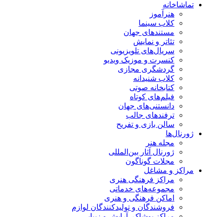
تماشاخانه
هنرآموز
کلاب سینما
مستندهای جهان
تئاتر و نمایش
سریال‌های تلویزیونی
کنسرت و موزیک ویدیو
گردشگری مجازی
کلاب شنیدانه
کتابخانه صوتی
فیلم‌های کوتاه
دانستنی‌های جهان
ترفندهای جالب
سالن بازی و تفریح
ژورنال‌ها
مجله هنر
ژورنال آثار بین‌المللی
مجلات گوناگون
مراکز و مشاغل
مراکز فرهنگی هنری
مجموعه‌های خدماتی
اماکن فرهنگی و هنری
فروشندگان و تولیدکنندگان لوازم
مراکز پوشاک، آرایش و زیبایی