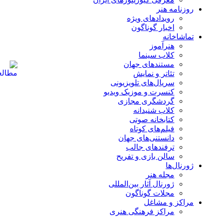
روزنامه هنر
رویدادهای ویژه
اخبار گوناگون
تماشاخانه
هنرآموز
کلاب سینما
مستندهای جهان
تئاتر و نمایش
سریال‌های تلویزیونی
کنسرت و موزیک ویدیو
گردشگری مجازی
کلاب شنیدانه
کتابخانه صوتی
فیلم‌های کوتاه
دانستنی‌های جهان
ترفندهای جالب
سالن بازی و تفریح
ژورنال‌ها
مجله هنر
ژورنال آثار بین‌المللی
مجلات گوناگون
مراکز و مشاغل
مراکز فرهنگی هنری