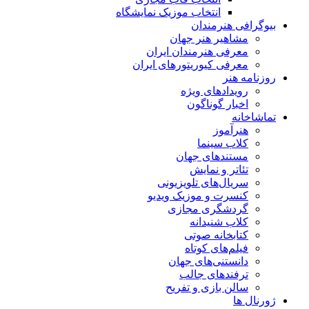
انتخاب موزیک نمایشگاه
بیوگرافی هنرمندان
مشاهیر هنر جهان
معرفی هنرمندان ایران
معرفی کیوریتورهای ایران
روزنامه هنر
رویدادهای ویژه
اخبار گوناگون
تماشاخانه
هنرآموز
کلاب سینما
مستندهای جهان
تئاتر و نمایش
سریال‌های تلویزیونی
کنسرت و موزیک ویدیو
گردشگری مجازی
کلاب شنیدانه
کتابخانه صوتی
فیلم‌های کوتاه
دانستنی‌های جهان
ترفندهای جالب
سالن بازی و تفریح
ژورنال ها