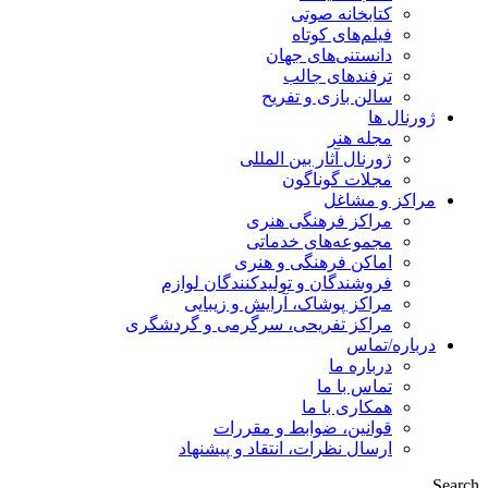
کتابخانه صوتی
فیلم‌های کوتاه
دانستنی‌های جهان
ترفندهای جالب
سالن بازی و تفریح
ژورنال ها
مجله هنر
ژورنال آثار بین المللی
مجلات گوناگون
مراکز و مشاغل
مراکز فرهنگی هنری
مجموعه‌های خدماتی
اماکن فرهنگی و هنری
فروشندگان و تولیدکنندگان لوازم
مراکز پوشاک، آرایش و زیبایی
مراکز تفریحی، سرگرمی و گردشگری
درباره/تماس
درباره ما
تماس با ما
همکاری با ما
قوانین، ضوابط و مقررات
ارسال نظرات، انتقاد و پیشنهاد
Search