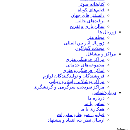
کتابخانه صوتی
فیلم‌های کوتاه
دانستنی‌های جهان
ترفندهای جالب
سالن بازی و تفریح
ژورنال ها
مجله هنر
ژورنال آثار بین المللی
مجلات گوناگون
مراکز و مشاغل
مراکز فرهنگی هنری
مجموعه‌های خدماتی
اماکن فرهنگی و هنری
فروشندگان و تولیدکنندگان لوازم
مراکز پوشاک، آرایش و زیبایی
مراکز تفریحی، سرگرمی و گردشگری
درباره/تماس
درباره ما
تماس با ما
همکاری با ما
قوانین، ضوابط و مقررات
ارسال نظرات، انتقاد و پیشنهاد
Menu