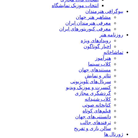
انتخاب موزیک نمایشگاه
بیوگرافی هنرمندان
مشاهیر هنر جهان
معرفی هنرمندان ایران
معرفی کیوریتورهای ایران
روزنامه هنر
رویدادهای ویژه
اخبار گوناگون
تماشاخانه
هنرآموز
کلاب سینما
مستندهای جهان
تئاتر و نمایش
سریال‌های تلویزیونی
کنسرت و موزیک ویدیو
گردشگری مجازی
کلاب شنیدانه
کتابخانه صوتی
فیلم‌های کوتاه
دانستنی‌های جهان
ترفندهای جالب
سالن بازی و تفریح
ژورنال ها