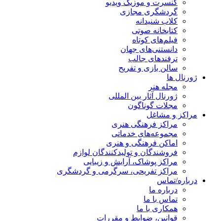
کنسرت و موزیک ویدیو
گردشگری مجازی
کلاب شنیدانه
کتابخانه صوتی
فیلم‌های کوتاه
دانستنی‌های جهان
ترفندهای جالب
سالن بازی و تفریح
ژورنال ها
مجله هنر
ژورنال آثار بین المللی
مجلات گوناگون
مراکز و مشاغل
مراکز فرهنگی هنری
مجموعه‌های خدماتی
اماکن فرهنگی و هنری
فروشندگان و تولیدکنندگان لوازم
مراکز پوشاک، آرایش و زیبایی
مراکز تفریحی، سرگرمی و گردشگری
درباره/تماس
درباره ما
تماس با ما
همکاری با ما
قوانین، ضوابط و مقررات