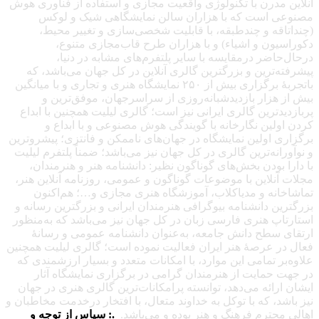
آنلاین مدرن با تکنولوژی واقعیت مجازی و استفاده از فناوری هوش
مصنوعی است که با هزاران سالن نمایشگاهی شیک و لوکس
(چنداتاقه و چندطبقه، با قابلیت شخصی‌سازی و تغییر محیط،
دکوراسیون و اشیاء) و با هزاران طرح قاب‌مجازی متنوع،
درحال‌حاضر درمقایسه با سایر پلتفرم‌های مشابه در دنیا،
پیشرفته‌ترین و بزرگترین گالری آنلاین در کل جهان می‌باشد، که
باتجربهٔ برگزاری بیش از ۲۵۰ نمایشگاه هنری و تجاری و با میانگین
بیش از هزار بازدیدشبانه‌روزی از سراسرجهان، موفق‌ترین و
پربازدیدترین گالری ایرانی نیز است؛ گالری لیلیت همچنین با ابداع
کردن اولین نگارخانه با گویندگی هوش مصنوعی و با ابداع و
برگزاری اولین نمایشگاه در جهان‌های ناممکن و فانتزی؛ پیشروترین
و نوآورانه‌ترین گالری در کل جهان نیز می‌باشد؛ ضمناً پلتفرم لیلیت
با دارا بودن بخش‌های گوناگون نظیر: دانشنامه هنر و هنرمندان،
مجلات آنلاین با موضوعات گوناگون و عمومی، روزنامه آنلاین هنر،
تماشاخانه و مدیاکلاب، آموزشگاه هنری مجازی و…؛ هم‌اکنون
بزرگترین دانشنامه بیوگرافی هنرمندان ایرانی و بزرگترین رسانه و
استارتاپ هنری فارسی زبان در کل جهان نیز می‌باشد که به‌منظور
ارتقای سطح دانش جامعه، به‌عنوان دانشنامه عمومی و رسانهٔ
فعال در عرصهٔ هنر ایران فعالیت نموده است؛ گالری لیلیت همچنین
علاوه‌بر تمامی این موارد، با امکانات متعدد و بسیار ارزشمندی که
در جهت حمایت از هنرمندان گرامی در برگزاری نمایشگاه آثار
ایشان ارائه می‌دهد، توانسته پرامکانات‌ترین گالری هنری در جهان
نیز باشد، که با توکل به خداوند متعال، با افتخار درخدمت مخاطبان و
اهالی محترم فرهنگ و هنر بوده و می‌باشد.
.: سپاس از توجه و