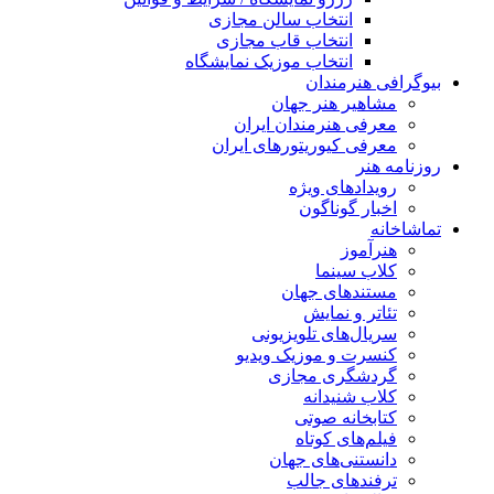
انتخاب سالن مجازی
انتخاب قاب مجازی
انتخاب موزیک نمایشگاه
بیوگرافی هنرمندان
مشاهیر هنر جهان
معرفی هنرمندان ایران
معرفی کیوریتورهای ایران
روزنامه هنر
رویدادهای ویژه
اخبار گوناگون
تماشاخانه
هنرآموز
کلاب سینما
مستندهای جهان
تئاتر و نمایش
سریال‌های تلویزیونی
کنسرت و موزیک ویدیو
گردشگری مجازی
کلاب شنیدانه
کتابخانه صوتی
فیلم‌های کوتاه
دانستنی‌های جهان
ترفندهای جالب