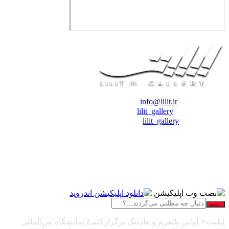
❖ رایـانـامـه :
info@lilit.ir
❖ تــلــگــرام :
lilit_gallery
❖اینستاگرام:
lilit_gallery
جستجو
لیلیت® اولین پلتفرم و هلدینگ برگزارکنندهٔ نمایشگاه بین‌المللی