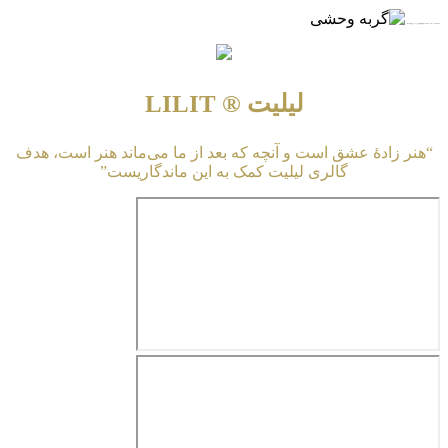
★★★★★ برای مشاهده و تماشای پخش آنلاین و دانلود رایگان گربه وحشی بر روی لینک اشاره نمایید …
لیلیت ® LILIT
“هنر زادهٔ عشق است و آنچه که بعد از ما می‌ماند هنر است، هدف
گالری لیلیت کمک به این ماندگاریست”