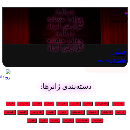
درباره
لغو
موارد مشابه
گربه وحشی
گزارش ایراد
درباره
موارد مشابه
گزارش ایراد
قبلی
راز او
بعدی
دانه گندم
دسته‌بندی ژانرها:
🎬انیمیشن
🎬ابرقهرمانی
🎬اکشن
🎬تاریخی
🎬ترسناک
🎬جنایی
🎬جنگی
🎬خانوادگی
🎬درام
🎬رازآلود
🎬زندگینامه
🎬عاشقانه
🎬علمی‌تخیلی
🎬فانتزی
🎬کمدی
🎬ماجراجویی
🎬مستند
🎬موزیکال
🎬موسیقی
🎬هیجان‌انگیز
🎬ورزشی
🎬وسترن
🎬نوآر
🎬هندی