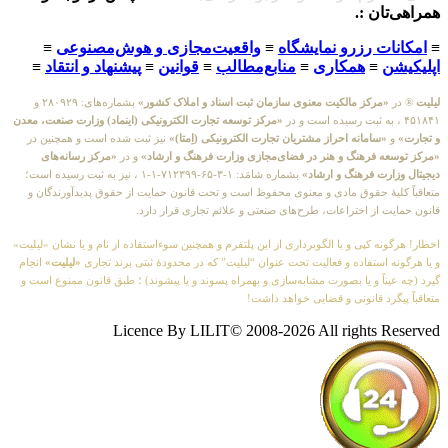
همراهی‌تان :.
≡
امکانات رزرو نمایشگاه
≡
واقعیت‌مجازی و هوش‌مصنوعی
≡
اپلیکیشن
≡
همکاری
≡
منابع‌مطالب
≡
قوانین
≡
پیشنهاد و انتقاد
≡
لیلیت
® در
«مرکز مالکیت معنوی سازمان ثبت اسناد و املاک کشور»
بشماره‌های: ۲۸۰۹۲۹ و
۴۵۱۸۴۱ ، به ثبت رسیده است و در
«مرکز توسعه تجارت الکترونیکی (اینماد) وزارت صنعت، معدن
و تجارت»
و
«سامانه احراز مشتریان تجارت الکترونیکی (اِمتا)»
نیز ثبت شده است و همچنین در
«مرکز توسعه فرهنگ و هنر در فضای‌مجازی وزارت فرهنگ و ارشاد»
و در
«مرکز رسانه‌های
دیجیتال وزارت فرهنگ و ارشاد»
بشماره شامَد: ۱-۳-۶۵-۷۱۲۳۹۹-۱-۱ ، نیز به ثبت رسیده است؛
متعاقباً کلیهٔ حقوق مادی و معنوی محفوظ است و تحت قانون حمایت از حقوق پدیدآورندگان و
قانون حمایت از اختراعات، طرح‌های صنعتی و علائم تجاری قرار دارد.
اخطار! هرگونه کپی و یا الگوبرداری از این پلتفرم و همچنین سوءاستفاده از نام و یا نشان «لیلیت»
و یا هرگونه استفاده و فعالیت تحت عنوان “لیلیت” که در محدودهٔ ثبتی برند تجاری
«لیلیت»
انجام
گیرد (چه عیناً و یا بصورت مشابه‌سازی و بهمراه پسوند و یا پیشوند) ؛ طبق قانون ممنوع است و
متعاقباً پیگرد قانونی و قضایی خواهد داشت!
Licence By LILIT© 2008-2026 All rights Reserved