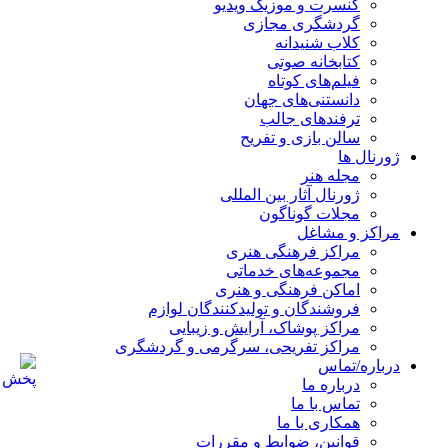
کنسرت و موزیک ویدیو
گردشگری مجازی
کلاب شنیدانه
کتابخانه صوتی
فیلم‌های کوتاه
دانستنی‌های جهان
ترفندهای جالب
سالن بازی و تفریح
ژورنال ها
مجله هنر
ژورنال آثار بین المللی
مجلات گوناگون
مراکز و مشاغل
مراکز فرهنگی هنری
مجموعه‌های خدماتی
اماکن فرهنگی و هنری
فروشندگان و تولیدکنندگان لوازم
مراکز پوشاک، آرایش و زیبایی
مراکز تفریحی، سرگرمی و گردشگری
درباره/تماس
درباره ما
تماس با ما
همکاری با ما
قوانین، ضوابط و مقررات