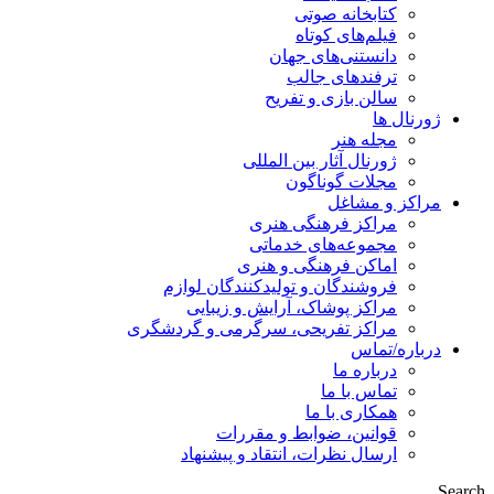
کتابخانه صوتی
فیلم‌های کوتاه
دانستنی‌های جهان
ترفندهای جالب
سالن بازی و تفریح
ژورنال ها
مجله هنر
ژورنال آثار بین المللی
مجلات گوناگون
مراکز و مشاغل
مراکز فرهنگی هنری
مجموعه‌های خدماتی
اماکن فرهنگی و هنری
فروشندگان و تولیدکنندگان لوازم
مراکز پوشاک، آرایش و زیبایی
مراکز تفریحی، سرگرمی و گردشگری
درباره/تماس
درباره ما
تماس با ما
همکاری با ما
قوانین، ضوابط و مقررات
ارسال نظرات، انتقاد و پیشنهاد
Search