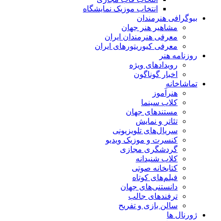
انتخاب موزیک نمایشگاه
بیوگرافی هنرمندان
مشاهیر هنر جهان
معرفی هنرمندان ایران
معرفی کیوریتورهای ایران
روزنامه هنر
رویدادهای ویژه
اخبار گوناگون
تماشاخانه
هنرآموز
کلاب سینما
مستندهای جهان
تئاتر و نمایش
سریال‌های تلویزیونی
کنسرت و موزیک ویدیو
گردشگری مجازی
کلاب شنیدانه
کتابخانه صوتی
فیلم‌های کوتاه
دانستنی‌های جهان
ترفندهای جالب
سالن بازی و تفریح
ژورنال ها