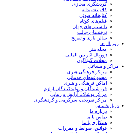
گردشگری مجازی
کلاب شنیدانه
کتابخانه صوتی
فیلم‌های کوتاه
دانستنی‌های جهان
ترفندهای جالب
سالن بازی و تفریح
ژورنال ها
مجله هنر
ژورنال آثار بین المللی
مجلات گوناگون
مراکز و مشاغل
مراکز فرهنگی هنری
مجموعه‌های خدماتی
اماکن فرهنگی و هنری
فروشندگان و تولیدکنندگان لوازم
مراکز پوشاک، آرایش و زیبایی
مراکز تفریحی، سرگرمی و گردشگری
درباره/تماس
درباره ما
تماس با ما
همکاری با ما
قوانین، ضوابط و مقررات