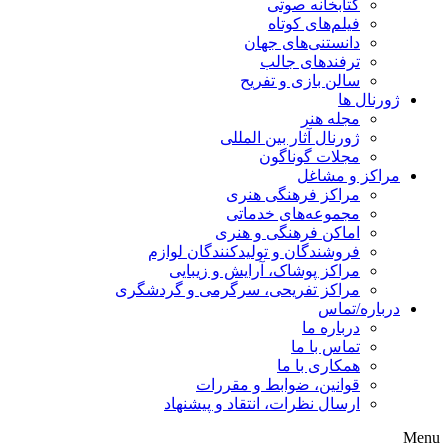
کتابخانه صوتی
فیلم‌های کوتاه
دانستنی‌های جهان
ترفندهای جالب
سالن بازی و تفریح
ژورنال ها
مجله هنر
ژورنال آثار بین المللی
مجلات گوناگون
مراکز و مشاغل
مراکز فرهنگی هنری
مجموعه‌های خدماتی
اماکن فرهنگی و هنری
فروشندگان و تولیدکنندگان لوازم
مراکز پوشاک، آرایش و زیبایی
مراکز تفریحی، سرگرمی و گردشگری
درباره/تماس
درباره ما
تماس با ما
همکاری با ما
قوانین، ضوابط و مقررات
ارسال نظرات، انتقاد و پیشنهاد
Menu