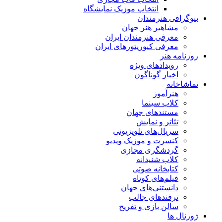
انتخاب موزیک نمایشگاه
بیوگرافی هنرمندان
مشاهیر هنر جهان
معرفی هنرمندان ایران
معرفی کیوریتورهای ایران
روزنامه هنر
رویدادهای ویژه
اخبار گوناگون
تماشاخانه
هنرآموز
کلاب سینما
مستندهای جهان
تئاتر و نمایش
سریال‌های تلویزیونی
کنسرت و موزیک ویدیو
گردشگری مجازی
کلاب شنیدانه
کتابخانه صوتی
فیلم‌های کوتاه
دانستنی‌های جهان
ترفندهای جالب
سالن بازی و تفریح
ژورنال ها