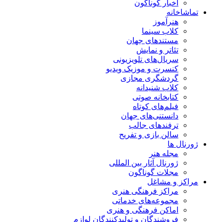
اخبار گوناگون
تماشاخانه
هنرآموز
کلاب سینما
مستندهای جهان
تئاتر و نمایش
سریال‌های تلویزیونی
کنسرت و موزیک ویدیو
گردشگری مجازی
کلاب شنیدانه
کتابخانه صوتی
فیلم‌های کوتاه
دانستنی‌های جهان
ترفندهای جالب
سالن بازی و تفریح
ژورنال ها
مجله هنر
ژورنال آثار بین المللی
مجلات گوناگون
مراکز و مشاغل
مراکز فرهنگی هنری
مجموعه‌های خدماتی
اماکن فرهنگی و هنری
فروشندگان و تولیدکنندگان لوازم