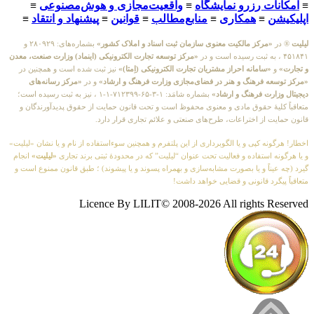
≡
امکانات رزرو نمایشگاه
≡
واقعیت‌مجازی و هوش‌مصنوعی
≡
اپلیکیشن
≡
همکاری
≡
منابع‌مطالب
≡
قوانین
≡
پیشنهاد و انتقاد
≡
لیلیت
® در
«مرکز مالکیت معنوی سازمان ثبت اسناد و املاک کشور»
بشماره‌های: ۲۸۰۹۲۹ و
۴۵۱۸۴۱ ، به ثبت رسیده است و در
«مرکز توسعه تجارت الکترونیکی (اینماد) وزارت صنعت، معدن
و تجارت»
و
«سامانه احراز مشتریان تجارت الکترونیکی (اِمتا)»
نیز ثبت شده است و همچنین در
«مرکز توسعه فرهنگ و هنر در فضای‌مجازی وزارت فرهنگ و ارشاد»
و در
«مرکز رسانه‌های
دیجیتال وزارت فرهنگ و ارشاد»
بشماره شامَد: ۱-۳-۶۵-۷۱۲۳۹۹-۱-۱ ، نیز به ثبت رسیده است؛
متعاقباً کلیهٔ حقوق مادی و معنوی محفوظ است و تحت قانون حمایت از حقوق پدیدآورندگان و
قانون حمایت از اختراعات، طرح‌های صنعتی و علائم تجاری قرار دارد.
اخطار! هرگونه کپی و یا الگوبرداری از این پلتفرم و همچنین سوءاستفاده از نام و یا نشان «لیلیت»
و یا هرگونه استفاده و فعالیت تحت عنوان “لیلیت” که در محدودهٔ ثبتی برند تجاری
«لیلیت»
انجام
گیرد (چه عیناً و یا بصورت مشابه‌سازی و بهمراه پسوند و یا پیشوند) ؛ طبق قانون ممنوع است و
متعاقباً پیگرد قانونی و قضایی خواهد داشت!
Licence By LILIT© 2008-2026 All rights Reserved