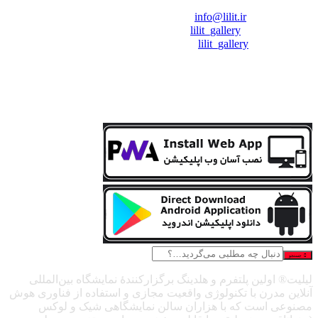
❖ رایـانـامـه :
info@lilit.ir
❖ تــلــگــرام :
lilit_gallery
❖اینستاگرام:
lilit_gallery
جستجو
لیلیت® اولین پلتفرم و هلدینگ برگزارکنندهٔ نمایشگاه بین‌المللی
آنلاین مدرن با تکنولوژی واقعیت مجازی و استفاده از فناوری هوش
مصنوعی است که با هزاران سالن نمایشگاهی شیک و لوکس