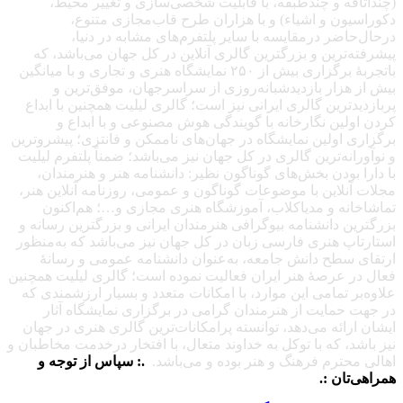
(چنداتاقه و چندطبقه، با قابلیت شخصی‌سازی و تغییر محیط،
دکوراسیون و اشیاء) و با هزاران طرح قاب‌مجازی متنوع،
درحال‌حاضر درمقایسه با سایر پلتفرم‌های مشابه در دنیا،
پیشرفته‌ترین و بزرگترین گالری آنلاین در کل جهان می‌باشد، که
باتجربهٔ برگزاری بیش از ۲۵۰ نمایشگاه هنری و تجاری و با میانگین
بیش از هزار بازدیدشبانه‌روزی از سراسرجهان، موفق‌ترین و
پربازدیدترین گالری ایرانی نیز است؛ گالری لیلیت همچنین با ابداع
کردن اولین نگارخانه با گویندگی هوش مصنوعی و با ابداع و
برگزاری اولین نمایشگاه در جهان‌های ناممکن و فانتزی؛ پیشروترین
و نوآورانه‌ترین گالری در کل جهان نیز می‌باشد؛ ضمناً پلتفرم لیلیت
با دارا بودن بخش‌های گوناگون نظیر: دانشنامه هنر و هنرمندان،
مجلات آنلاین با موضوعات گوناگون و عمومی، روزنامه آنلاین هنر،
تماشاخانه و مدیاکلاب، آموزشگاه هنری مجازی و…؛ هم‌اکنون
بزرگترین دانشنامه بیوگرافی هنرمندان ایرانی و بزرگترین رسانه و
استارتاپ هنری فارسی زبان در کل جهان نیز می‌باشد که به‌منظور
ارتقای سطح دانش جامعه، به‌عنوان دانشنامه عمومی و رسانهٔ
فعال در عرصهٔ هنر ایران فعالیت نموده است؛ گالری لیلیت همچنین
علاوه‌بر تمامی این موارد، با امکانات متعدد و بسیار ارزشمندی که
در جهت حمایت از هنرمندان گرامی در برگزاری نمایشگاه آثار
ایشان ارائه می‌دهد، توانسته پرامکانات‌ترین گالری هنری در جهان
نیز باشد، که با توکل به خداوند متعال، با افتخار درخدمت مخاطبان و
اهالی محترم فرهنگ و هنر بوده و می‌باشد.
.: سپاس از توجه و
همراهی‌تان :.