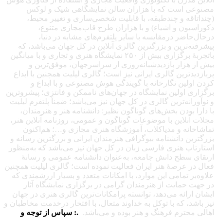
مصنوعی است که با هزاران سالن نمایشگاهی شیک و لوکس
(چنداتاقه و چندطبقه، با قابلیت شخصی‌سازی و تغییر محیط،
دکوراسیون و اشیاء) و با هزاران طرح قاب‌مجازی متنوع،
درحال‌حاضر درمقایسه با سایر پلتفرم‌های مشابه در دنیا،
پیشرفته‌ترین و بزرگترین گالری آنلاین در کل جهان می‌باشد، که
باتجربهٔ برگزاری بیش از ۲۵۰ نمایشگاه هنری و تجاری و با میانگین
بیش از هزار بازدیدشبانه‌روزی از سراسرجهان، موفق‌ترین و
پربازدیدترین گالری ایرانی نیز است؛ گالری لیلیت همچنین با ابداع
کردن اولین نگارخانه با گویندگی هوش مصنوعی و با ابداع و
برگزاری اولین نمایشگاه در جهان‌های ناممکن و فانتزی؛ پیشروترین
و نوآورانه‌ترین گالری در کل جهان نیز می‌باشد؛ ضمناً پلتفرم لیلیت
با دارا بودن بخش‌های گوناگون نظیر: دانشنامه هنر و هنرمندان،
مجلات آنلاین با موضوعات گوناگون و عمومی، روزنامه آنلاین هنر،
تماشاخانه و مدیاکلاب، آموزشگاه هنری مجازی و…؛ هم‌اکنون
بزرگترین دانشنامه بیوگرافی هنرمندان ایرانی و بزرگترین رسانه و
استارتاپ هنری فارسی زبان در کل جهان نیز می‌باشد که به‌منظور
ارتقای سطح دانش جامعه، به‌عنوان دانشنامه عمومی و رسانهٔ
فعال در عرصهٔ هنر ایران فعالیت نموده است؛ گالری لیلیت همچنین
علاوه‌بر تمامی این موارد، با امکانات متعدد و بسیار ارزشمندی که
در جهت حمایت از هنرمندان گرامی در برگزاری نمایشگاه آثار
ایشان ارائه می‌دهد، توانسته پرامکانات‌ترین گالری هنری در جهان
نیز باشد، که با توکل به خداوند متعال، با افتخار درخدمت مخاطبان و
اهالی محترم فرهنگ و هنر بوده و می‌باشد.
.: سپاس از توجه و