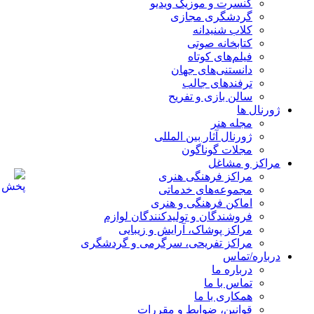
کنسرت و موزیک ویدیو
گردشگری مجازی
کلاب شنیدانه
کتابخانه صوتی
فیلم‌های کوتاه
دانستنی‌های جهان
ترفندهای جالب
سالن بازی و تفریح
ژورنال ها
مجله هنر
ژورنال آثار بین المللی
مجلات گوناگون
مراکز و مشاغل
مراکز فرهنگی هنری
مجموعه‌های خدماتی
اماکن فرهنگی و هنری
فروشندگان و تولیدکنندگان لوازم
مراکز پوشاک، آرایش و زیبایی
مراکز تفریحی، سرگرمی و گردشگری
درباره/تماس
درباره ما
تماس با ما
همکاری با ما
قوانین، ضوابط و مقررات