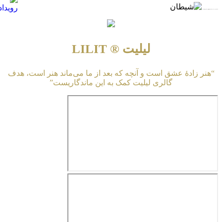
★★★★★ برای مشاهده و تماشای پخش آنلاین و دانلود رایگان شیطان بر روی لینک اشاره نمایید …
لیلیت ® LILIT
“هنر زادهٔ عشق است و آنچه که بعد از ما می‌ماند هنر است، هدف
گالری لیلیت کمک به این ماندگاریست”