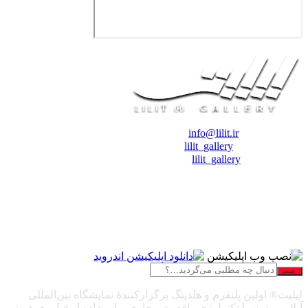
❖ رایـانـامـه :
info@lilit.ir
❖ تــلــگــرام :
lilit_gallery
❖اینستاگرام:
lilit_gallery
جستجو
لیلیت® اولین پلتفرم و هلدینگ برگزارکنندهٔ نمایشگاه بین‌المللی
آنلاین مدرن با تکنولوژی واقعیت مجازی و استفاده از فناوری هوش