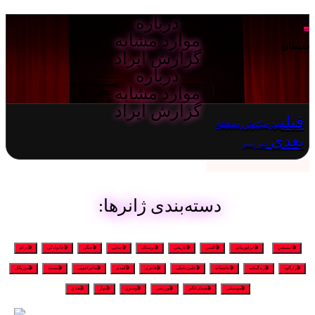
درباره
لغو
موارد مشابه
شیطان
گزارش ایراد
درباره
موارد مشابه
گزارش ایراد
قبلی
مرد عنکبوتی مسابقه
بعدی
پیر پسر
دسته‌بندی ژانرها:
🎬انیمیشن
🎬ابرقهرمانی
🎬اکشن
🎬تاریخی
🎬ترسناک
🎬جنایی
🎬جنگی
🎬خانوادگی
🎬درام
🎬رازآلود
🎬زندگینامه
🎬عاشقانه
🎬علمی‌تخیلی
🎬فانتزی
🎬کمدی
🎬ماجراجویی
🎬مستند
🎬موزیکال
🎬موسیقی
🎬هیجان‌انگیز
🎬ورزشی
🎬وسترن
🎬نوآر
🎬هندی