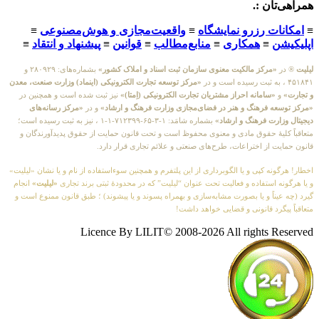
همراهی‌تان :.
≡
امکانات رزرو نمایشگاه
≡
واقعیت‌مجازی و هوش‌مصنوعی
≡
اپلیکیشن
≡
همکاری
≡
منابع‌مطالب
≡
قوانین
≡
پیشنهاد و انتقاد
≡
لیلیت
® در
«مرکز مالکیت معنوی سازمان ثبت اسناد و املاک کشور»
بشماره‌های: ۲۸۰۹۲۹ و
۴۵۱۸۴۱ ، به ثبت رسیده است و در
«مرکز توسعه تجارت الکترونیکی (اینماد) وزارت صنعت، معدن
و تجارت»
و
«سامانه احراز مشتریان تجارت الکترونیکی (اِمتا)»
نیز ثبت شده است و همچنین در
«مرکز توسعه فرهنگ و هنر در فضای‌مجازی وزارت فرهنگ و ارشاد»
و در
«مرکز رسانه‌های
دیجیتال وزارت فرهنگ و ارشاد»
بشماره شامَد: ۱-۳-۶۵-۷۱۲۳۹۹-۱-۱ ، نیز به ثبت رسیده است؛
متعاقباً کلیهٔ حقوق مادی و معنوی محفوظ است و تحت قانون حمایت از حقوق پدیدآورندگان و
قانون حمایت از اختراعات، طرح‌های صنعتی و علائم تجاری قرار دارد.
اخطار! هرگونه کپی و یا الگوبرداری از این پلتفرم و همچنین سوءاستفاده از نام و یا نشان «لیلیت»
و یا هرگونه استفاده و فعالیت تحت عنوان “لیلیت” که در محدودهٔ ثبتی برند تجاری
«لیلیت»
انجام
گیرد (چه عیناً و یا بصورت مشابه‌سازی و بهمراه پسوند و یا پیشوند) ؛ طبق قانون ممنوع است و
متعاقباً پیگرد قانونی و قضایی خواهد داشت!
Licence By LILIT© 2008-2026 All rights Reserved