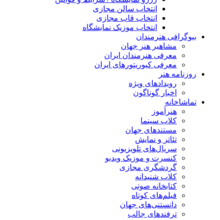
انتخاب سالن مجازی
انتخاب قاب مجازی
انتخاب موزیک نمایشگاه
بیوگرافی هنرمندان
مشاهیر هنر جهان
معرفی هنرمندان ایران
معرفی کیوریتورهای ایران
روزنامه هنر
رویدادهای ویژه
اخبار گوناگون
تماشاخانه
هنرآموز
کلاب سینما
مستندهای جهان
تئاتر و نمایش
سریال‌های تلویزیونی
کنسرت و موزیک ویدیو
گردشگری مجازی
کلاب شنیدانه
کتابخانه صوتی
فیلم‌های کوتاه
دانستنی‌های جهان
ترفندهای جالب