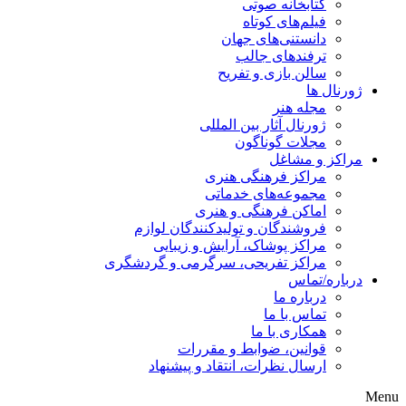
کتابخانه صوتی
فیلم‌های کوتاه
دانستنی‌های جهان
ترفندهای جالب
سالن بازی و تفریح
ژورنال ها
مجله هنر
ژورنال آثار بین المللی
مجلات گوناگون
مراکز و مشاغل
مراکز فرهنگی هنری
مجموعه‌های خدماتی
اماکن فرهنگی و هنری
فروشندگان و تولیدکنندگان لوازم
مراکز پوشاک، آرایش و زیبایی
مراکز تفریحی، سرگرمی و گردشگری
درباره/تماس
درباره ما
تماس با ما
همکاری با ما
قوانین، ضوابط و مقررات
ارسال نظرات، انتقاد و پیشنهاد
Menu