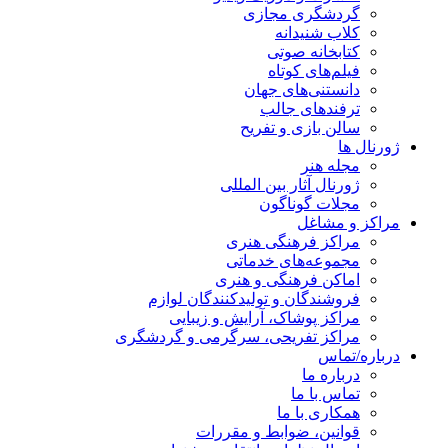
گردشگری مجازی
کلاب شنیدانه
کتابخانه صوتی
فیلم‌های کوتاه
دانستنی‌های جهان
ترفندهای جالب
سالن بازی و تفریح
ژورنال ها
مجله هنر
ژورنال آثار بین المللی
مجلات گوناگون
مراکز و مشاغل
مراکز فرهنگی هنری
مجموعه‌های خدماتی
اماکن فرهنگی و هنری
فروشندگان و تولیدکنندگان لوازم
مراکز پوشاک، آرایش و زیبایی
مراکز تفریحی، سرگرمی و گردشگری
درباره/تماس
درباره ما
تماس با ما
همکاری با ما
قوانین، ضوابط و مقررات