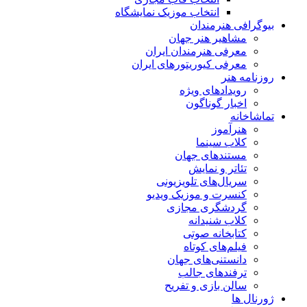
انتخاب موزیک نمایشگاه
بیوگرافی هنرمندان
مشاهیر هنر جهان
معرفی هنرمندان ایران
معرفی کیوریتورهای ایران
روزنامه هنر
رویدادهای ویژه
اخبار گوناگون
تماشاخانه
هنرآموز
کلاب سینما
مستندهای جهان
تئاتر و نمایش
سریال‌های تلویزیونی
کنسرت و موزیک ویدیو
گردشگری مجازی
کلاب شنیدانه
کتابخانه صوتی
فیلم‌های کوتاه
دانستنی‌های جهان
ترفندهای جالب
سالن بازی و تفریح
ژورنال ها