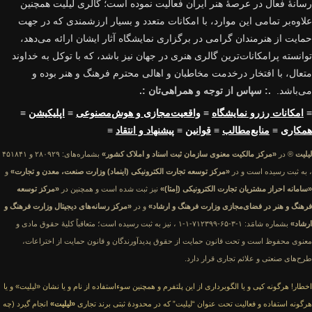
رسانهٔ فعال در عرصهٔ هنر ایران فعالیت نموده است؛ گالری لیلیت همچنین
علاوه‌بر تمامی این موارد، با امکانات متعدد و بسیار ارزشمندی که در جهت
حمایت از هنرمندان گرامی در برگزاری نمایشگاه آثار ایشان ارائه می‌دهد،
توانسته پرامکانات‌ترین گالری هنری در جهان نیز باشد، که با توکل به خداوند
متعال، با افتخار درخدمت مخاطبان و اهالی محترم فرهنگ و هنر بوده و
می‌باشد.
.: سپاس از توجه و همراهی‌تان :.
≡
امکانات رزرو نمایشگاه
≡
واقعیت‌مجازی و هوش‌مصنوعی
≡
اپلیکیشن
≡
همکاری
≡
منابع‌مطالب
≡
قوانین
≡
پیشنهاد و انتقاد
≡
لیلیت
® در
«مرکز مالکیت معنوی سازمان ثبت اسناد و املاک کشور»
بشماره‌های: ۲۸۰۹۲۹ و ۴۵۱۸۴۱
، به ثبت رسیده است و در
«مرکز توسعه تجارت الکترونیکی (اینماد) وزارت صنعت، معدن و تجارت»
و
«سامانه احراز مشتریان تجارت الکترونیکی (اِمتا)»
نیز ثبت شده است و همچنین در
«مرکز توسعه
فرهنگ و هنر در فضای‌مجازی وزارت فرهنگ و ارشاد»
و در
«مرکز رسانه‌های دیجیتال وزارت فرهنگ و
ارشاد»
بشماره شامَد: ۱-۳-۶۵-۷۱۲۳۹۹-۱-۱ ، نیز به ثبت رسیده است؛ متعاقباً کلیهٔ حقوق مادی و
معنوی محفوظ است و تحت قانون حمایت از حقوق پدیدآورندگان و قانون حمایت از اختراعات،
طرح‌های صنعتی و علائم تجاری قرار دارد.
اخطار! هرگونه کپی و یا الگوبرداری از این پلتفرم و همچنین سوءاستفاده از نام و یا نشان «لیلیت» و یا
هرگونه استفاده و فعالیت تحت عنوان “لیلیت” که در محدودهٔ ثبتی برند تجاری
«لیلیت»
انجام گیرد (چه