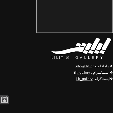
❖ رایـانـامـه :
info@lilit.ir
❖ تــلــگــرام :
lilit_gallery
❖اینستاگرام:
lilit_gallery