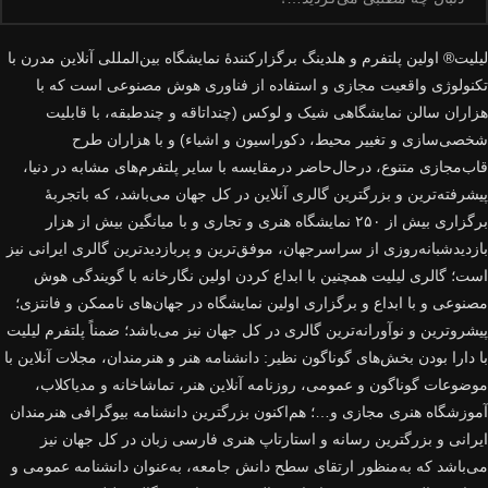
لیلیت® اولین پلتفرم و هلدینگ برگزارکنندهٔ نمایشگاه بین‌المللی آنلاین مدرن با
تکنولوژی واقعیت مجازی و استفاده از فناوری هوش مصنوعی است که با
هزاران سالن نمایشگاهی شیک و لوکس (چنداتاقه و چندطبقه، با قابلیت
شخصی‌سازی و تغییر محیط، دکوراسیون و اشیاء) و با هزاران طرح
قاب‌مجازی متنوع، درحال‌حاضر درمقایسه با سایر پلتفرم‌های مشابه در دنیا،
پیشرفته‌ترین و بزرگترین گالری آنلاین در کل جهان می‌باشد، که باتجربهٔ
برگزاری بیش از ۲۵۰ نمایشگاه هنری و تجاری و با میانگین بیش از هزار
بازدیدشبانه‌روزی از سراسرجهان، موفق‌ترین و پربازدیدترین گالری ایرانی نیز
است؛ گالری لیلیت همچنین با ابداع کردن اولین نگارخانه با گویندگی هوش
مصنوعی و با ابداع و برگزاری اولین نمایشگاه در جهان‌های ناممکن و فانتزی؛
پیشروترین و نوآورانه‌ترین گالری در کل جهان نیز می‌باشد؛ ضمناً پلتفرم لیلیت
با دارا بودن بخش‌های گوناگون نظیر: دانشنامه هنر و هنرمندان، مجلات آنلاین با
موضوعات گوناگون و عمومی، روزنامه آنلاین هنر، تماشاخانه و مدیاکلاب،
آموزشگاه هنری مجازی و…؛ هم‌اکنون بزرگترین دانشنامه بیوگرافی هنرمندان
ایرانی و بزرگترین رسانه و استارتاپ هنری فارسی زبان در کل جهان نیز
می‌باشد که به‌منظور ارتقای سطح دانش جامعه، به‌عنوان دانشنامه عمومی و