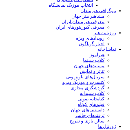
انتخاب موزیک نمایشگاه
بیوگرافی هنرمندان
مشاهیر هنر جهان
معرفی هنرمندان ایران
معرفی کیوریتورهای ایران
روزنامه هنر
رویدادهای ویژه
اخبار گوناگون
تماشاخانه
هنرآموز
کلاب سینما
مستندهای جهان
تئاتر و نمایش
سریال‌های تلویزیونی
کنسرت و موزیک ویدیو
گردشگری مجازی
کلاب شنیدانه
کتابخانه صوتی
فیلم‌های کوتاه
دانستنی‌های جهان
ترفندهای جالب
سالن بازی و تفریح
ژورنال ها