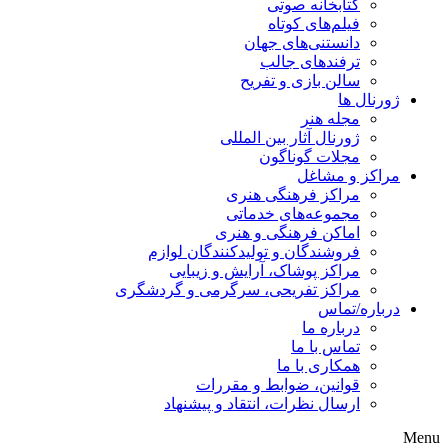
کتابخانه صوتی
فیلم‌های کوتاه
دانستنی‌های جهان
ترفندهای جالب
سالن بازی و تفریح
ژورنال ها
مجله هنر
ژورنال آثار بین المللی
مجلات گوناگون
مراکز و مشاغل
مراکز فرهنگی هنری
مجموعه‌های خدماتی
اماکن فرهنگی و هنری
فروشندگان و تولیدکنندگان لوازم
مراکز پوشاک، آرایش و زیبایی
مراکز تفریحی، سرگرمی و گردشگری
درباره/تماس
درباره ما
تماس با ما
همکاری با ما
قوانین، ضوابط و مقررات
ارسال نظرات، انتقاد و پیشنهاد
Menu