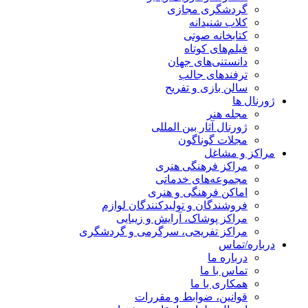
گردشگری مجازی
کلاب شنیدانه
کتابخانه صوتی
فیلم‌های کوتاه
دانستنی‌های جهان
ترفندهای جالب
سالن بازی و تفریح
ژورنال ها
مجله هنر
ژورنال آثار بین المللی
مجلات گوناگون
مراکز و مشاغل
مراکز فرهنگی هنری
مجموعه‌های خدماتی
اماکن فرهنگی و هنری
فروشندگان و تولیدکنندگان لوازم
مراکز پوشاک، آرایش و زیبایی
مراکز تفریحی، سرگرمی و گردشگری
درباره/تماس
درباره ما
تماس با ما
همکاری با ما
قوانین، ضوابط و مقررات