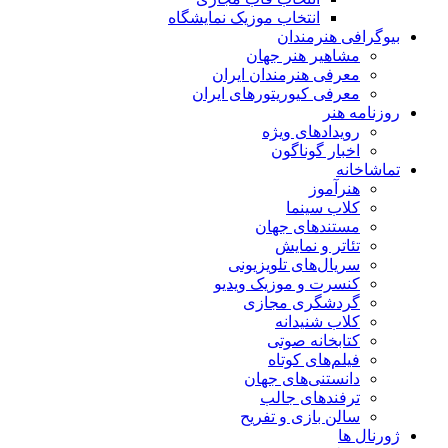
انتخاب موزیک نمایشگاه
بیوگرافی هنرمندان
مشاهیر هنر جهان
معرفی هنرمندان ایران
معرفی کیوریتورهای ایران
روزنامه هنر
رویدادهای ویژه
اخبار گوناگون
تماشاخانه
هنرآموز
کلاب سینما
مستندهای جهان
تئاتر و نمایش
سریال‌های تلویزیونی
کنسرت و موزیک ویدیو
گردشگری مجازی
کلاب شنیدانه
کتابخانه صوتی
فیلم‌های کوتاه
دانستنی‌های جهان
ترفندهای جالب
سالن بازی و تفریح
ژورنال ها