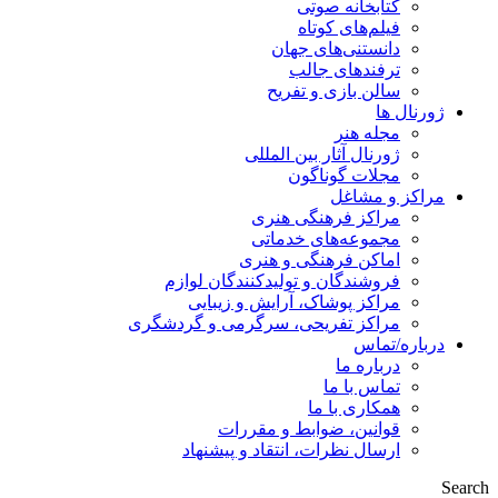
کتابخانه صوتی
فیلم‌های کوتاه
دانستنی‌های جهان
ترفندهای جالب
سالن بازی و تفریح
ژورنال ها
مجله هنر
ژورنال آثار بین المللی
مجلات گوناگون
مراکز و مشاغل
مراکز فرهنگی هنری
مجموعه‌های خدماتی
اماکن فرهنگی و هنری
فروشندگان و تولیدکنندگان لوازم
مراکز پوشاک، آرایش و زیبایی
مراکز تفریحی، سرگرمی و گردشگری
درباره/تماس
درباره ما
تماس با ما
همکاری با ما
قوانین، ضوابط و مقررات
ارسال نظرات، انتقاد و پیشنهاد
Search