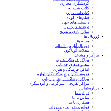
گردشگری مجازی
کلاب شنیدانه
کتابخانه صوتی
فیلم‌های کوتاه
دانستنی‌های جهان
ترفندهای جالب
سالن بازی و تفریح
ژورنال ها
مجله هنر
ژورنال آثار بین المللی
مجلات گوناگون
مراکز و مشاغل
مراکز فرهنگی هنری
مجموعه‌های خدماتی
اماکن فرهنگی و هنری
فروشندگان و تولیدکنندگان لوازم
مراکز پوشاک، آرایش و زیبایی
مراکز تفریحی، سرگرمی و گردشگری
درباره/تماس
درباره ما
تماس با ما
همکاری با ما
قوانین، ضوابط و مقررات