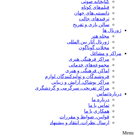
کتابخانه صوتی
فیلم‌های کوتاه
دانستنی‌های جهان
ترفندهای جالب
سالن بازی و تفریح
ژورنال ها
مجله هنر
ژورنال آثار بین المللی
مجلات گوناگون
مراکز و مشاغل
مراکز فرهنگی هنری
مجموعه‌های خدماتی
اماکن فرهنگی و هنری
فروشندگان و تولیدکنندگان لوازم
مراکز پوشاک، آرایش و زیبایی
مراکز تفریحی، سرگرمی و گردشگری
درباره/تماس
درباره ما
تماس با ما
همکاری با ما
قوانین، ضوابط و مقررات
ارسال نظرات، انتقاد و پیشنهاد
Menu