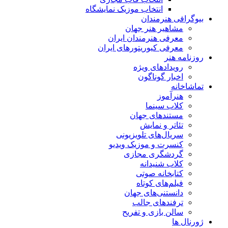
انتخاب موزیک نمایشگاه
بیوگرافی هنرمندان
مشاهیر هنر جهان
معرفی هنرمندان ایران
معرفی کیوریتورهای ایران
روزنامه هنر
رویدادهای ویژه
اخبار گوناگون
تماشاخانه
هنرآموز
کلاب سینما
مستندهای جهان
تئاتر و نمایش
سریال‌های تلویزیونی
کنسرت و موزیک ویدیو
گردشگری مجازی
کلاب شنیدانه
کتابخانه صوتی
فیلم‌های کوتاه
دانستنی‌های جهان
ترفندهای جالب
سالن بازی و تفریح
ژورنال ها