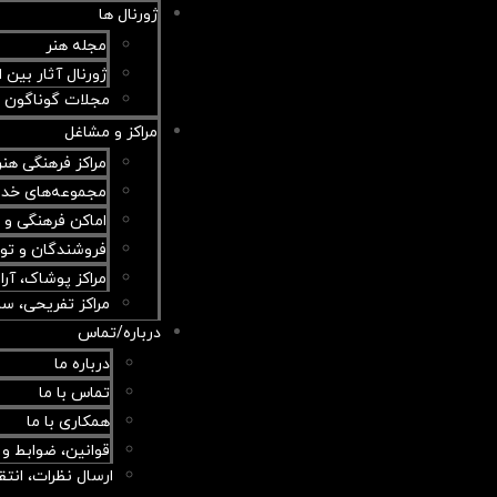
ژورنال ها
مجله هنر
ژورنال آثار بین ا
مجلات گوناگون
مراکز و مشاغل
مراکز فرهنگی هن
مجموعه‌های خدم
اماکن فرهنگی و 
فروشندگان و تول
مراکز پوشاک، آر
مراکز تفریحی، س
درباره/تماس
درباره ما
تماس با ما
همکاری با ما
قوانین، ضوابط و 
ارسال نظرات، انتق