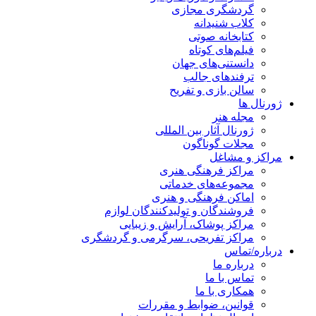
گردشگری مجازی
کلاب شنیدانه
کتابخانه صوتی
فیلم‌های کوتاه
دانستنی‌های جهان
ترفندهای جالب
سالن بازی و تفریح
ژورنال ها
مجله هنر
ژورنال آثار بین المللی
مجلات گوناگون
مراکز و مشاغل
مراکز فرهنگی هنری
مجموعه‌های خدماتی
اماکن فرهنگی و هنری
فروشندگان و تولیدکنندگان لوازم
مراکز پوشاک، آرایش و زیبایی
مراکز تفریحی، سرگرمی و گردشگری
درباره/تماس
درباره ما
تماس با ما
همکاری با ما
قوانین، ضوابط و مقررات