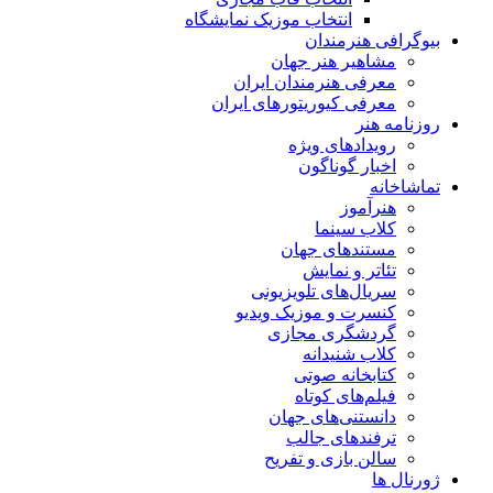
انتخاب موزیک نمایشگاه
بیوگرافی هنرمندان
مشاهیر هنر جهان
معرفی هنرمندان ایران
معرفی کیوریتورهای ایران
روزنامه هنر
رویدادهای ویژه
اخبار گوناگون
تماشاخانه
هنرآموز
کلاب سینما
مستندهای جهان
تئاتر و نمایش
سریال‌های تلویزیونی
کنسرت و موزیک ویدیو
گردشگری مجازی
کلاب شنیدانه
کتابخانه صوتی
فیلم‌های کوتاه
دانستنی‌های جهان
ترفندهای جالب
سالن بازی و تفریح
ژورنال ها