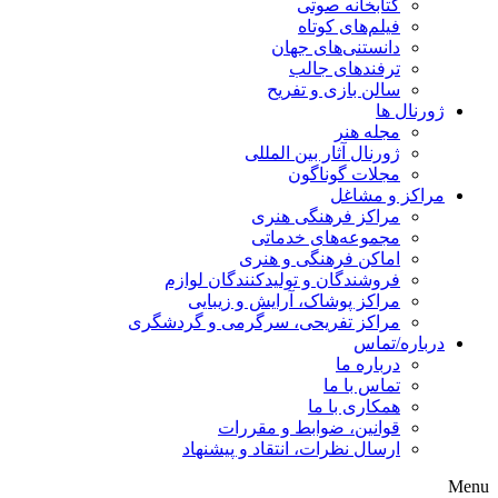
کتابخانه صوتی
فیلم‌های کوتاه
دانستنی‌های جهان
ترفندهای جالب
سالن بازی و تفریح
ژورنال ها
مجله هنر
ژورنال آثار بین المللی
مجلات گوناگون
مراکز و مشاغل
مراکز فرهنگی هنری
مجموعه‌های خدماتی
اماکن فرهنگی و هنری
فروشندگان و تولیدکنندگان لوازم
مراکز پوشاک، آرایش و زیبایی
مراکز تفریحی، سرگرمی و گردشگری
درباره/تماس
درباره ما
تماس با ما
همکاری با ما
قوانین، ضوابط و مقررات
ارسال نظرات، انتقاد و پیشنهاد
Menu