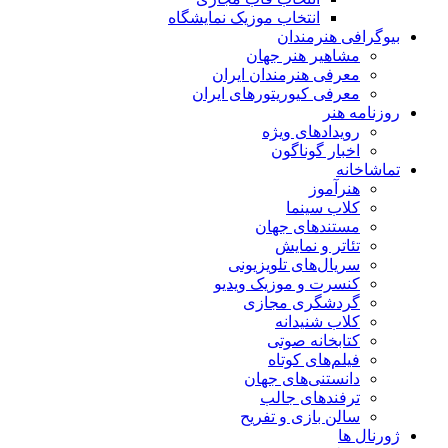
انتخاب موزیک نمایشگاه
بیوگرافی هنرمندان
مشاهیر هنر جهان
معرفی هنرمندان ایران
معرفی کیوریتورهای ایران
روزنامه هنر
رویدادهای ویژه
اخبار گوناگون
تماشاخانه
هنرآموز
کلاب سینما
مستندهای جهان
تئاتر و نمایش
سریال‌های تلویزیونی
کنسرت و موزیک ویدیو
گردشگری مجازی
کلاب شنیدانه
کتابخانه صوتی
فیلم‌های کوتاه
دانستنی‌های جهان
ترفندهای جالب
سالن بازی و تفریح
ژورنال ها