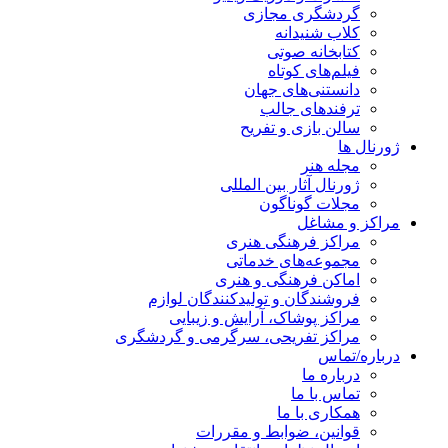
گردشگری مجازی
کلاب شنیدانه
کتابخانه صوتی
فیلم‌های کوتاه
دانستنی‌های جهان
ترفندهای جالب
سالن بازی و تفریح
ژورنال ها
مجله هنر
ژورنال آثار بین المللی
مجلات گوناگون
مراکز و مشاغل
مراکز فرهنگی هنری
مجموعه‌های خدماتی
اماکن فرهنگی و هنری
فروشندگان و تولیدکنندگان لوازم
مراکز پوشاک، آرایش و زیبایی
مراکز تفریحی، سرگرمی و گردشگری
درباره/تماس
درباره ما
تماس با ما
همکاری با ما
قوانین، ضوابط و مقررات