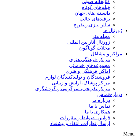
کتابخانه صوتی
فیلم‌های کوتاه
دانستنی‌های جهان
ترفندهای جالب
سالن بازی و تفریح
ژورنال ها
مجله هنر
ژورنال آثار بین المللی
مجلات گوناگون
مراکز و مشاغل
مراکز فرهنگی هنری
مجموعه‌های خدماتی
اماکن فرهنگی و هنری
فروشندگان و تولیدکنندگان لوازم
مراکز پوشاک، آرایش و زیبایی
مراکز تفریحی، سرگرمی و گردشگری
درباره/تماس
درباره ما
تماس با ما
همکاری با ما
قوانین، ضوابط و مقررات
ارسال نظرات، انتقاد و پیشنهاد
Menu