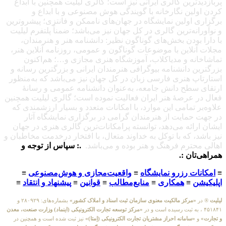
پربازدیدترین گالری ایرانی نیز است؛ گالری لیلیت همچنین با ابداع
کردن اولین نگارخانه با گویندگی هوش مصنوعی و با ابداع و
برگزاری اولین نمایشگاه در جهان‌های ناممکن و فانتزی؛ پیشروترین
و نوآورانه‌ترین گالری در کل جهان نیز می‌باشد؛ ضمناً پلتفرم لیلیت
با دارا بودن بخش‌های گوناگون نظیر: دانشنامه هنر و هنرمندان،
مجلات آنلاین با موضوعات گوناگون و عمومی، روزنامه آنلاین هنر،
تماشاخانه و مدیاکلاب، آموزشگاه هنری مجازی و…؛ هم‌اکنون
بزرگترین دانشنامه بیوگرافی هنرمندان ایرانی و بزرگترین رسانه و
استارتاپ هنری فارسی زبان در کل جهان نیز می‌باشد که به‌منظور
ارتقای سطح دانش جامعه، به‌عنوان دانشنامه عمومی و رسانهٔ
فعال در عرصهٔ هنر ایران فعالیت نموده است؛ گالری لیلیت همچنین
علاوه‌بر تمامی این موارد، با امکانات متعدد و بسیار ارزشمندی که
در جهت حمایت از هنرمندان گرامی در برگزاری نمایشگاه آثار
ایشان ارائه می‌دهد، توانسته پرامکانات‌ترین گالری هنری در جهان
نیز باشد، که با توکل به خداوند متعال، با افتخار درخدمت مخاطبان و
اهالی محترم فرهنگ و هنر بوده و می‌باشد.
.: سپاس از توجه و
همراهی‌تان :.
≡
امکانات رزرو نمایشگاه
≡
واقعیت‌مجازی و هوش‌مصنوعی
≡
اپلیکیشن
≡
همکاری
≡
منابع‌مطالب
≡
قوانین
≡
پیشنهاد و انتقاد
≡
لیلیت
® در
«مرکز مالکیت معنوی سازمان ثبت اسناد و املاک کشور»
بشماره‌های: ۲۸۰۹۲۹ و
۴۵۱۸۴۱ ، به ثبت رسیده است و در
«مرکز توسعه تجارت الکترونیکی (اینماد) وزارت صنعت، معدن
و تجارت»
و
«سامانه احراز مشتریان تجارت الکترونیکی (اِمتا)»
نیز ثبت شده است و همچنین در