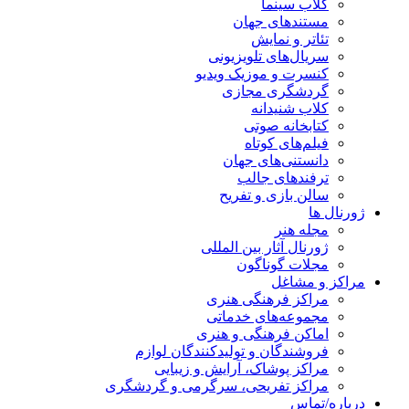
کلاب سینما
مستندهای جهان
تئاتر و نمایش
سریال‌های تلویزیونی
کنسرت و موزیک ویدیو
گردشگری مجازی
کلاب شنیدانه
کتابخانه صوتی
فیلم‌های کوتاه
دانستنی‌های جهان
ترفندهای جالب
سالن بازی و تفریح
ژورنال ها
مجله هنر
ژورنال آثار بین المللی
مجلات گوناگون
مراکز و مشاغل
مراکز فرهنگی هنری
مجموعه‌های خدماتی
اماکن فرهنگی و هنری
فروشندگان و تولیدکنندگان لوازم
مراکز پوشاک، آرایش و زیبایی
مراکز تفریحی، سرگرمی و گردشگری
درباره/تماس