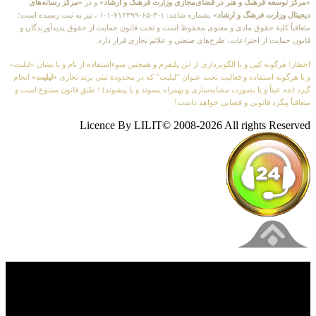
«مرکز توسعه فرهنگ و هنر در فضای‌مجازی وزارت فرهنگ و ارشاد»
و در
«مرکز رسانه‌های
دیجیتال وزارت فرهنگ و ارشاد»
بشماره شامَد: ۱-۳-۶۵-۷۱۲۳۹۹-۱-۱ ، نیز به ثبت رسیده است؛
متعاقباً کلیهٔ حقوق مادی و معنوی محفوظ است و تحت قانون حمایت از حقوق پدیدآورندگان و
قانون حمایت از اختراعات، طرح‌های صنعتی و علائم تجاری قرار دارد.
اخطار! هرگونه کپی و یا الگوبرداری از این پلتفرم و همچنین سوءاستفاده از نام و یا نشان «لیلیت»
و یا هرگونه استفاده و فعالیت تحت عنوان “لیلیت” که در محدودهٔ ثبتی برند تجاری
«لیلیت»
انجام
گیرد (چه عیناً و یا بصورت مشابه‌سازی و بهمراه پسوند و یا پیشوند) ؛ طبق قانون ممنوع است و
متعاقباً پیگرد قانونی و قضایی خواهد داشت!
Licence By LILIT© 2008-2026 All rights Reserved