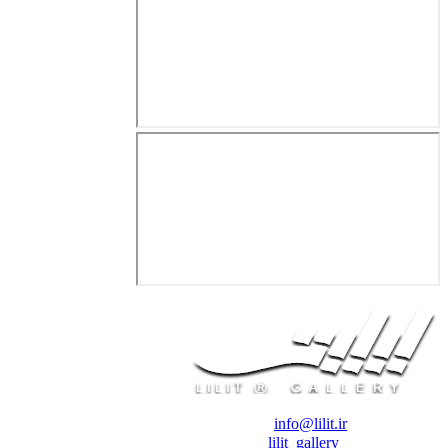
❖ رایـانـامـه :
info@lilit.ir
❖ تــلــگــرام :
lilit_gallery