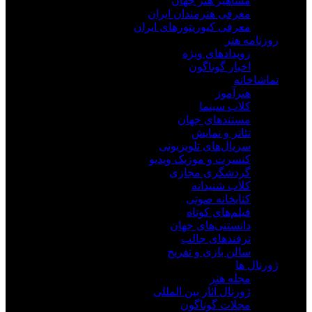
مشاهیر هنر جهان
معرفی هنرمندان ایران
معرفی کیوریتورهای ایران
روزنامه هنر
رویدادهای ویژه
اخبار گوناگون
تماشاخانه
هنرآموز
کلاب سینما
مستندهای جهان
تئاتر و نمایش
سریال‌های تلویزیونی
کنسرت و موزیک ویدیو
گردشگری مجازی
کلاب شنیدانه
کتابخانه صوتی
فیلم‌های کوتاه
دانستنی‌های جهان
ترفندهای جالب
سالن بازی و تفریح
ژورنال ها
مجله هنر
ژورنال آثار بین المللی
مجلات گوناگون