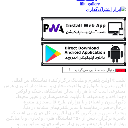
❖اینستاگرام:
lilit_gallery
جستجو
لیلیت® اولین پلتفرم و هلدینگ برگزارکنندهٔ نمایشگاه بین‌المللی
آنلاین مدرن با تکنولوژی واقعیت مجازی و استفاده از فناوری هوش
مصنوعی است که با هزاران سالن نمایشگاهی شیک و لوکس
(چنداتاقه و چندطبقه، با قابلیت شخصی‌سازی و تغییر محیط،
دکوراسیون و اشیاء) و با هزاران طرح قاب‌مجازی متنوع،
درحال‌حاضر درمقایسه با سایر پلتفرم‌های مشابه در دنیا،
پیشرفته‌ترین و بزرگترین گالری آنلاین در کل جهان می‌باشد، که
باتجربهٔ برگزاری بیش از ۲۵۰ نمایشگاه هنری و تجاری و با میانگین
بیش از هزار بازدیدشبانه‌روزی از سراسرجهان، موفق‌ترین و