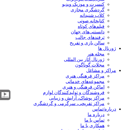
کنسرت و موزیک ویدیو
گردشگری مجازی
کلاب شنیدانه
کتابخانه صوتی
فیلم‌های کوتاه
دانستنی‌های جهان
ترفندهای جالب
سالن بازی و تفریح
ژورنال ها
مجله هنر
ژورنال آثار بین المللی
مجلات گوناگون
مراکز و مشاغل
مراکز فرهنگی هنری
مجموعه‌های خدماتی
اماکن فرهنگی و هنری
فروشندگان و تولیدکنندگان لوازم
مراکز پوشاک، آرایش و زیبایی
مراکز تفریحی، سرگرمی و گردشگری
درباره/تماس
درباره ما
تماس با ما
همکاری با ما