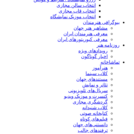
انتخاب سالن مجازی
انتخاب قاب مجازی
انتخاب موزیک نمایشگاه
بیوگرافی هنرمندان
مشاهیر هنر جهان
معرفی هنرمندان ایران
معرفی کیوریتورهای ایران
روزنامه هنر
رویدادهای ویژه
اخبار گوناگون
تماشاخانه
هنرآموز
کلاب سینما
مستندهای جهان
تئاتر و نمایش
سریال‌های تلویزیونی
کنسرت و موزیک ویدیو
گردشگری مجازی
کلاب شنیدانه
کتابخانه صوتی
فیلم‌های کوتاه
دانستنی‌های جهان
ترفندهای جالب