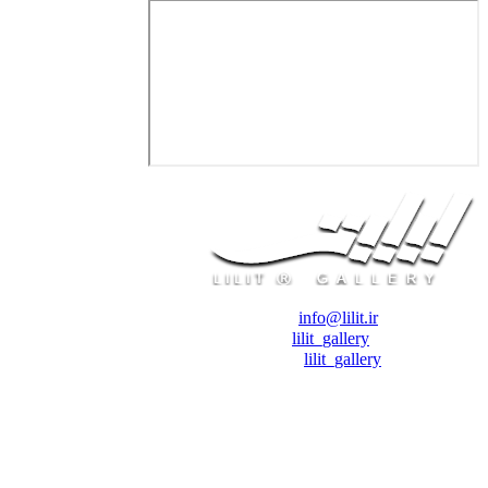
❖ رایـانـامـه :
info@lilit.ir
❖ تــلــگــرام :
lilit_gallery
❖اینستاگرام:
lilit_gallery