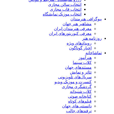
انتخاب سالن مجازی
انتخاب قاب مجازی
انتخاب موزیک نمایشگاه
بیوگرافی هنرمندان
مشاهیر هنر جهان
معرفی هنرمندان ایران
معرفی کیوریتورهای ایران
روزنامه هنر
رویدادهای ویژه
اخبار گوناگون
تماشاخانه
هنرآموز
کلاب سینما
مستندهای جهان
تئاتر و نمایش
سریال‌های تلویزیونی
کنسرت و موزیک ویدیو
گردشگری مجازی
کلاب شنیدانه
کتابخانه صوتی
فیلم‌های کوتاه
دانستنی‌های جهان
ترفندهای جالب