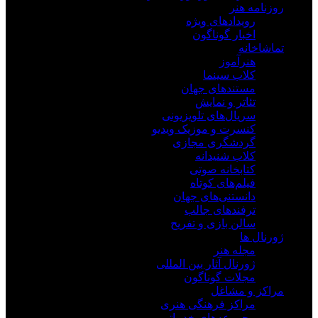
روزنامه هنر
رویدادهای ویژه
اخبار گوناگون
تماشاخانه
هنرآموز
کلاب سینما
مستندهای جهان
تئاتر و نمایش
سریال‌های تلویزیونی
کنسرت و موزیک ویدیو
گردشگری مجازی
کلاب شنیدانه
کتابخانه صوتی
فیلم‌های کوتاه
دانستنی‌های جهان
ترفندهای جالب
سالن بازی و تفریح
ژورنال ها
مجله هنر
ژورنال آثار بین المللی
مجلات گوناگون
مراکز و مشاغل
مراکز فرهنگی هنری
مجموعه‌های خدماتی