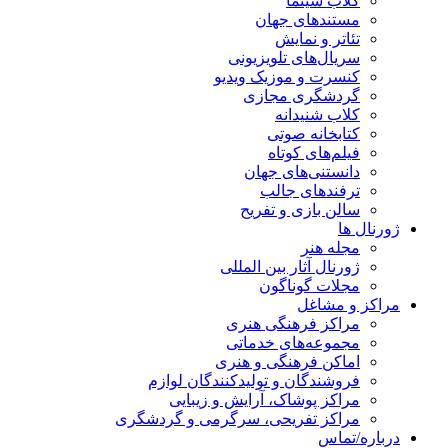
کلاب سینما
مستندهای جهان
تئاتر و نمایش
سریال‌های تلویزیونی
کنسرت و موزیک ویدیو
گردشگری مجازی
کلاب شنیدانه
کتابخانه صوتی
فیلم‌های کوتاه
دانستنی‌های جهان
ترفندهای جالب
سالن بازی و تفریح
ژورنال ها
مجله هنر
ژورنال آثار بین المللی
مجلات گوناگون
مراکز و مشاغل
مراکز فرهنگی هنری
مجموعه‌های خدماتی
اماکن فرهنگی و هنری
فروشندگان و تولیدکنندگان لوازم
مراکز پوشاک، آرایش و زیبایی
مراکز تفریحی، سرگرمی و گردشگری
درباره/تماس