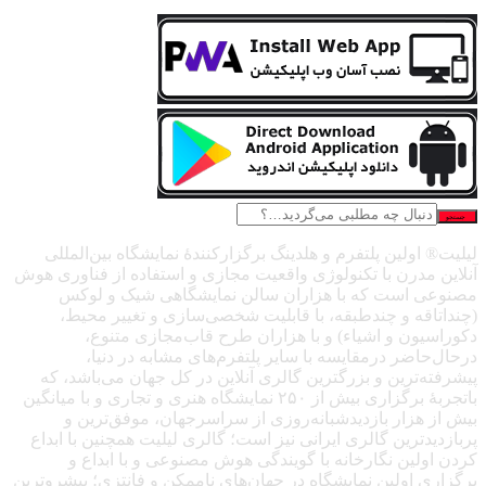
جستجو
لیلیت® اولین پلتفرم و هلدینگ برگزارکنندهٔ نمایشگاه بین‌المللی
آنلاین مدرن با تکنولوژی واقعیت مجازی و استفاده از فناوری هوش
مصنوعی است که با هزاران سالن نمایشگاهی شیک و لوکس
(چنداتاقه و چندطبقه، با قابلیت شخصی‌سازی و تغییر محیط،
دکوراسیون و اشیاء) و با هزاران طرح قاب‌مجازی متنوع،
درحال‌حاضر درمقایسه با سایر پلتفرم‌های مشابه در دنیا،
پیشرفته‌ترین و بزرگترین گالری آنلاین در کل جهان می‌باشد، که
باتجربهٔ برگزاری بیش از ۲۵۰ نمایشگاه هنری و تجاری و با میانگین
بیش از هزار بازدیدشبانه‌روزی از سراسرجهان، موفق‌ترین و
پربازدیدترین گالری ایرانی نیز است؛ گالری لیلیت همچنین با ابداع
کردن اولین نگارخانه با گویندگی هوش مصنوعی و با ابداع و
برگزاری اولین نمایشگاه در جهان‌های ناممکن و فانتزی؛ پیشروترین