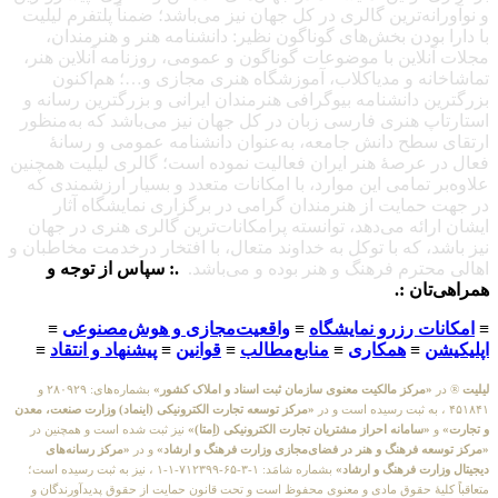
و نوآورانه‌ترین گالری در کل جهان نیز می‌باشد؛ ضمناً پلتفرم لیلیت
با دارا بودن بخش‌های گوناگون نظیر: دانشنامه هنر و هنرمندان،
مجلات آنلاین با موضوعات گوناگون و عمومی، روزنامه آنلاین هنر،
تماشاخانه و مدیاکلاب، آموزشگاه هنری مجازی و…؛ هم‌اکنون
بزرگترین دانشنامه بیوگرافی هنرمندان ایرانی و بزرگترین رسانه و
استارتاپ هنری فارسی زبان در کل جهان نیز می‌باشد که به‌منظور
ارتقای سطح دانش جامعه، به‌عنوان دانشنامه عمومی و رسانهٔ
فعال در عرصهٔ هنر ایران فعالیت نموده است؛ گالری لیلیت همچنین
علاوه‌بر تمامی این موارد، با امکانات متعدد و بسیار ارزشمندی که
در جهت حمایت از هنرمندان گرامی در برگزاری نمایشگاه آثار
ایشان ارائه می‌دهد، توانسته پرامکانات‌ترین گالری هنری در جهان
نیز باشد، که با توکل به خداوند متعال، با افتخار درخدمت مخاطبان و
اهالی محترم فرهنگ و هنر بوده و می‌باشد.
.: سپاس از توجه و
همراهی‌تان :.
≡
امکانات رزرو نمایشگاه
≡
واقعیت‌مجازی و هوش‌مصنوعی
≡
اپلیکیشن
≡
همکاری
≡
منابع‌مطالب
≡
قوانین
≡
پیشنهاد و انتقاد
≡
لیلیت
® در
«مرکز مالکیت معنوی سازمان ثبت اسناد و املاک کشور»
بشماره‌های: ۲۸۰۹۲۹ و
۴۵۱۸۴۱ ، به ثبت رسیده است و در
«مرکز توسعه تجارت الکترونیکی (اینماد) وزارت صنعت، معدن
و تجارت»
و
«سامانه احراز مشتریان تجارت الکترونیکی (اِمتا)»
نیز ثبت شده است و همچنین در
«مرکز توسعه فرهنگ و هنر در فضای‌مجازی وزارت فرهنگ و ارشاد»
و در
«مرکز رسانه‌های
دیجیتال وزارت فرهنگ و ارشاد»
بشماره شامَد: ۱-۳-۶۵-۷۱۲۳۹۹-۱-۱ ، نیز به ثبت رسیده است؛
متعاقباً کلیهٔ حقوق مادی و معنوی محفوظ است و تحت قانون حمایت از حقوق پدیدآورندگان و