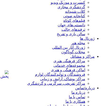
کنسرت و موزیک ویدیو
گردشگری مجازی
کلاب شنیدانه
کتابخانه صوتی
فیلم‌های کوتاه
دانستنی‌های جهان
ترفندهای جالب
سالن بازی و تفریح
ژورنال ها
مجله هنر
ژورنال آثار بین المللی
مجلات گوناگون
مراکز و مشاغل
مراکز فرهنگی هنری
مجموعه‌های خدماتی
اماکن فرهنگی و هنری
فروشندگان و تولیدکنندگان لوازم
مراکز پوشاک، آرایش و زیبایی
مراکز تفریحی، سرگرمی و گردشگری
درباره/تماس
درباره ما
تماس با ما
همکاری با ما
قوانین، ضوابط و مقررات