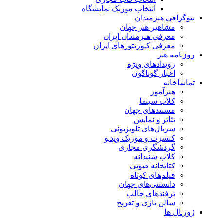
انتخاب موزیک نمایشگاه
بیوگرافی هنرمندان
مشاهیر هنر جهان
معرفی هنرمندان ایران
معرفی کیوریتورهای ایران
روزنامه هنر
رویدادهای ویژه
اخبار گوناگون
تماشاخانه
هنرآموز
کلاب سینما
مستندهای جهان
تئاتر و نمایش
سریال‌های تلویزیونی
کنسرت و موزیک ویدیو
گردشگری مجازی
کلاب شنیدانه
کتابخانه صوتی
فیلم‌های کوتاه
دانستنی‌های جهان
ترفندهای جالب
سالن بازی و تفریح
ژورنال ها