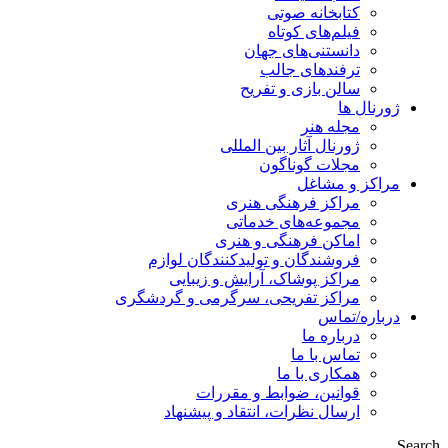
کتابخانه صوتی
فیلم‌های کوتاه
دانستنی‌های جهان
ترفندهای جالب
سالن بازی و تفریح
ژورنال ها
مجله هنر
ژورنال آثار بین المللی
مجلات گوناگون
مراکز و مشاغل
مراکز فرهنگی هنری
مجموعه‌های خدماتی
اماکن فرهنگی و هنری
فروشندگان و تولیدکنندگان لوازم
مراکز پوشاک، آرایش و زیبایی
مراکز تفریحی، سرگرمی و گردشگری
درباره/تماس
درباره ما
تماس با ما
همکاری با ما
قوانین، ضوابط و مقررات
ارسال نظرات، انتقاد و پیشنهاد
Search