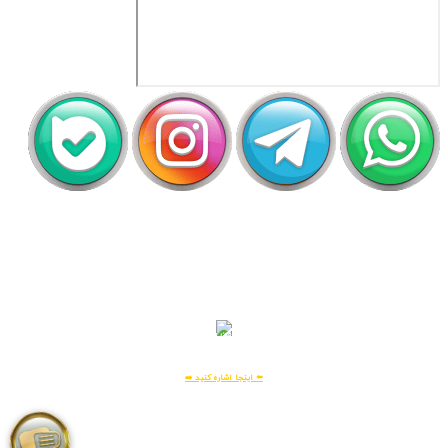
اَپ لیلیت
دریافت رایگان اپلیکیشن لیلیت
بسیار امن و بهینه
برای
اطلاعات بیشتر:
⬅️ اینجا اشاره کنید ➡️