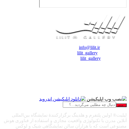
❖ رایـانـامـه :
info@lilit.ir
❖ تــلــگــرام :
lilit_gallery
❖اینستاگرام:
lilit_gallery
جستجو
لیلیت® اولین پلتفرم و هلدینگ برگزارکنندهٔ نمایشگاه بین‌المللی
آنلاین مدرن با تکنولوژی واقعیت مجازی و استفاده از فناوری هوش
مصنوعی است که با هزاران سالن نمایشگاهی شیک و لوکس