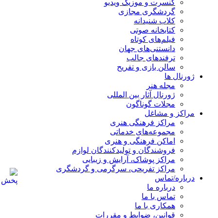
کنسرت و موزیک ویدیو
گردشگری مجازی
کلاب شنیدانه
کتابخانه صوتی
فیلم‌های کوتاه
دانستنی‌های جهان
ترفندهای جالب
سالن بازی و تفریح
ژورنال ها
مجله هنر
ژورنال آثار بین المللی
مجلات گوناگون
مراکز و مشاغل
مراکز فرهنگی هنری
مجموعه‌های خدماتی
اماکن فرهنگی و هنری
فروشندگان و تولیدکنندگان لوازم
مراکز پوشاک، آرایش و زیبایی
مراکز تفریحی، سرگرمی و گردشگری
درباره/تماس
درباره ما
تماس با ما
همکاری با ما
قوانین، ضوابط و مقررات