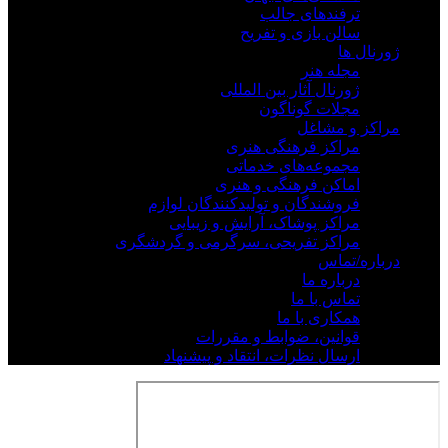
ترفندهای جالب
سالن بازی و تفریح
ژورنال ها
مجله هنر
ژورنال آثار بین المللی
مجلات گوناگون
مراکز و مشاغل
مراکز فرهنگی هنری
مجموعه‌های خدماتی
اماکن فرهنگی و هنری
فروشندگان و تولیدکنندگان لوازم
مراکز پوشاک، آرایش و زیبایی
مراکز تفریحی، سرگرمی و گردشگری
درباره/تماس
درباره ما
تماس با ما
همکاری با ما
قوانین، ضوابط و مقررات
ارسال نظرات، انتقاد و پیشنهاد