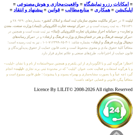
≡
امکانات رزرو نمایشگاه
≡
واقعیت‌مجازی و هوش‌مصنوعی
≡
اپلیکیشن
≡
همکاری
≡
منابع‌مطالب
≡
قوانین
≡
پیشنهاد و انتقاد
≡
لیلیت
® در
«مرکز مالکیت معنوی سازمان ثبت اسناد و املاک کشور»
بشماره‌های: ۲۸۰۹۲۹ و
۴۵۱۸۴۱ ، به ثبت رسیده است و در
«مرکز توسعه تجارت الکترونیکی (اینماد) وزارت صنعت، معدن
و تجارت»
و
«سامانه احراز مشتریان تجارت الکترونیکی (اِمتا)»
نیز ثبت شده است و همچنین در
«مرکز توسعه فرهنگ و هنر در فضای‌مجازی وزارت فرهنگ و ارشاد»
و در
«مرکز رسانه‌های
دیجیتال وزارت فرهنگ و ارشاد»
بشماره شامَد: ۱-۳-۶۵-۷۱۲۳۹۹-۱-۱ ، نیز به ثبت رسیده است؛
متعاقباً کلیهٔ حقوق مادی و معنوی محفوظ است و تحت قانون حمایت از حقوق پدیدآورندگان و
قانون حمایت از اختراعات، طرح‌های صنعتی و علائم تجاری قرار دارد.
اخطار! هرگونه کپی و یا الگوبرداری از این پلتفرم و همچنین سوءاستفاده از نام و یا نشان «لیلیت»
و یا هرگونه استفاده و فعالیت تحت عنوان “لیلیت” که در محدودهٔ ثبتی برند تجاری
«لیلیت»
انجام
گیرد (چه عیناً و یا بصورت مشابه‌سازی و بهمراه پسوند و یا پیشوند) ؛ طبق قانون ممنوع است و
متعاقباً پیگرد قانونی و قضایی خواهد داشت!
Licence By LILIT© 2008-2026 All rights Reserved