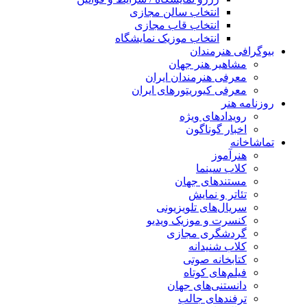
انتخاب سالن مجازی
انتخاب قاب مجازی
انتخاب موزیک نمایشگاه
بیوگرافی هنرمندان
مشاهیر هنر جهان
معرفی هنرمندان ایران
معرفی کیوریتورهای ایران
روزنامه هنر
رویدادهای ویژه
اخبار گوناگون
تماشاخانه
هنرآموز
کلاب سینما
مستندهای جهان
تئاتر و نمایش
سریال‌های تلویزیونی
کنسرت و موزیک ویدیو
گردشگری مجازی
کلاب شنیدانه
کتابخانه صوتی
فیلم‌های کوتاه
دانستنی‌های جهان
ترفندهای جالب