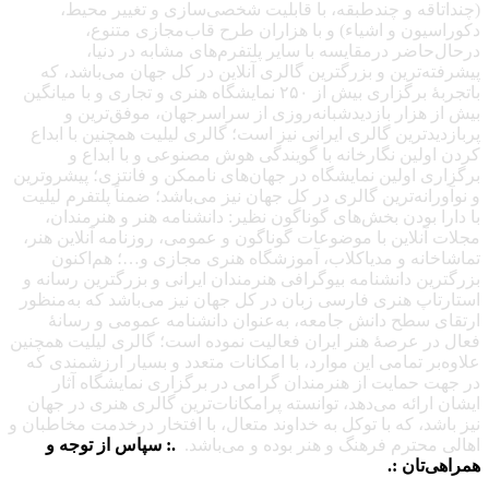
(چنداتاقه و چندطبقه، با قابلیت شخصی‌سازی و تغییر محیط،
دکوراسیون و اشیاء) و با هزاران طرح قاب‌مجازی متنوع،
درحال‌حاضر درمقایسه با سایر پلتفرم‌های مشابه در دنیا،
پیشرفته‌ترین و بزرگترین گالری آنلاین در کل جهان می‌باشد، که
باتجربهٔ برگزاری بیش از ۲۵۰ نمایشگاه هنری و تجاری و با میانگین
بیش از هزار بازدیدشبانه‌روزی از سراسرجهان، موفق‌ترین و
پربازدیدترین گالری ایرانی نیز است؛ گالری لیلیت همچنین با ابداع
کردن اولین نگارخانه با گویندگی هوش مصنوعی و با ابداع و
برگزاری اولین نمایشگاه در جهان‌های ناممکن و فانتزی؛ پیشروترین
و نوآورانه‌ترین گالری در کل جهان نیز می‌باشد؛ ضمناً پلتفرم لیلیت
با دارا بودن بخش‌های گوناگون نظیر: دانشنامه هنر و هنرمندان،
مجلات آنلاین با موضوعات گوناگون و عمومی، روزنامه آنلاین هنر،
تماشاخانه و مدیاکلاب، آموزشگاه هنری مجازی و…؛ هم‌اکنون
بزرگترین دانشنامه بیوگرافی هنرمندان ایرانی و بزرگترین رسانه و
استارتاپ هنری فارسی زبان در کل جهان نیز می‌باشد که به‌منظور
ارتقای سطح دانش جامعه، به‌عنوان دانشنامه عمومی و رسانهٔ
فعال در عرصهٔ هنر ایران فعالیت نموده است؛ گالری لیلیت همچنین
علاوه‌بر تمامی این موارد، با امکانات متعدد و بسیار ارزشمندی که
در جهت حمایت از هنرمندان گرامی در برگزاری نمایشگاه آثار
ایشان ارائه می‌دهد، توانسته پرامکانات‌ترین گالری هنری در جهان
نیز باشد، که با توکل به خداوند متعال، با افتخار درخدمت مخاطبان و
اهالی محترم فرهنگ و هنر بوده و می‌باشد.
.: سپاس از توجه و
همراهی‌تان :.