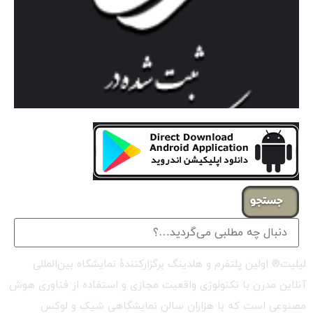
جستجو
لیلیت® اولین پلتفرم و هلدینگ برگزارکنندهٔ نمایشگاه بین‌المللی
آنلاین مدرن با تکنولوژی واقعیت مجازی و استفاده از فناوری هوش
مصنوعی است که با هزاران سالن نمایشگاهی شیک و لوکس