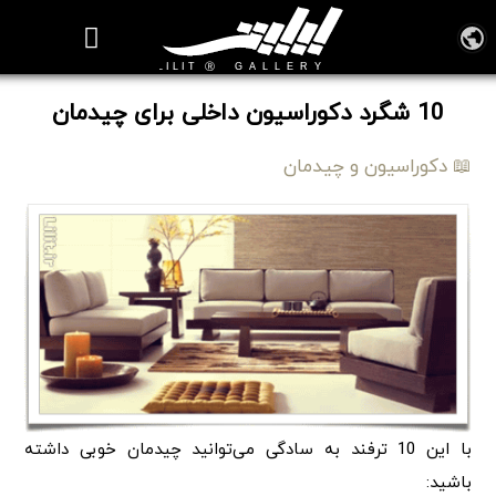
روزنامه هنر
درباره/تماس
مراکز و مشاغل
گالری و نمایشگاه
بیوگرافی هنرمندان
10 شگرد دکوراسیون داخلی برای چیدمان
📖 دکوراسیون و چیدمان
با این 10 ترفند به سادگی می‌توانید چیدمان خوبی داشته
باشید: