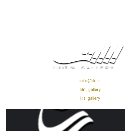
❖ رایـانـامـه :
info@lilit.ir
❖ تــلــگــرام :
lilit_gallery
❖اینستاگرام:
lilit_gallery