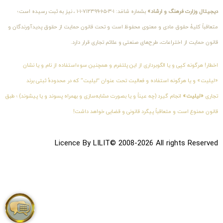
دیجیتال وزارت فرهنگ و ارشاد»
بشماره شامَد: ۱-۳-۶۵-۷۱۲۳۹۹-۱-۱ ، نیز به ثبت رسیده است؛
متعاقباً کلیهٔ حقوق مادی و معنوی محفوظ است و تحت قانون حمایت از حقوق پدیدآورندگان و
قانون حمایت از اختراعات، طرح‌های صنعتی و علائم تجاری قرار دارد.
اخطار! هرگونه کپی و یا الگوبرداری از این پلتفرم و همچنین سوءاستفاده از نام و یا نشان
«لیلیت» و یا هرگونه استفاده و فعالیت تحت عنوان “لیلیت” که در محدودهٔ ثبتی برند
تجاری
«لیلیت»
انجام گیرد (چه عیناً و یا بصورت مشابه‌سازی و بهمراه پسوند و یا پیشوند) ؛ طبق
قانون ممنوع است و متعاقباً پیگرد قانونی و قضایی خواهد داشت!
Licence By LILIT© 2008-2026 All rights Reserved