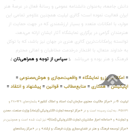
دانش جامعه، به‌عنوان دانشنامه عمومی و رسانهٔ فعال در عرصهٔ هنر
ایران فعالیت نموده است؛ گالری لیلیت همچنین علاوه‌بر تمامی این
موارد، با امکانات متعدد و بسیار ارزشمندی که در جهت حمایت از
هنرمندان گرامی در برگزاری نمایشگاه آثار ایشان ارائه می‌دهد،
توانسته پرامکانات‌ترین گالری هنری در جهان نیز باشد، که با توکل
به خداوند متعال، با افتخار درخدمت مخاطبان و اهالی محترم
فرهنگ و هنر بوده و می‌باشد.
.: سپاس از توجه و همراهی‌تان :.
≡
امکانات رزرو نمایشگاه
≡
واقعیت‌مجازی و هوش‌مصنوعی
≡
اپلیکیشن
≡
همکاری
≡
منابع‌مطالب
≡
قوانین
≡
پیشنهاد و انتقاد
≡
لیلیت
® در
«مرکز مالکیت معنوی سازمان ثبت اسناد و املاک کشور»
بشماره‌های: ۲۸۰۹۲۹ و
۴۵۱۸۴۱ ، به ثبت رسیده است و در
«مرکز توسعه تجارت الکترونیکی (اینماد) وزارت صنعت، معدن
و تجارت»
و
«سامانه احراز مشتریان تجارت الکترونیکی (اِمتا)»
نیز ثبت شده است و همچنین در
«مرکز توسعه فرهنگ و هنر در فضای‌مجازی وزارت فرهنگ و ارشاد»
و در
«مرکز رسانه‌های