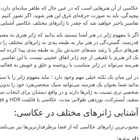
عکاسی از آن هنر‌هایی است که در عین حال که ظاهر ساده‌ای دارد، 
پیچیدگی، باید به صورت حرفه‌ای غرق این هنر شوید. اگر تصور کنی
تفاسیر باخبر خواهید شد که چقدر با ژانر‌های مختلف عکاسی آشنایی د
اگر با مفهوم ژانر در هنر آشنا نیستید باید بدانید که ژانر هنری به م
قدرتمند، گستردگی در هنر نیاز به طبقه بندی به ژانرهای مختلف را ت
هنرهای دیگر با رشد متدهای جدیدش نیاز به طبقه بندی پیدا کرده
یک اثر هنری با تلفیقی از چند ژانر اتفاق عجیبی نیست. با این تفاسیر
هنرمند می‌تواند در ژانر متناسب با روحسه و خلق و خویش به فعالیت 
در این میان یک نکته خیلی مهم وجود دارد ؛ نباید مفهوم ژانر را با
بدانید شما بعنوان یک هنرمند می‌توانید سبک منحصربفرد خود را بدو
شخصی تری نسبت به ژانر‌ها دارند و در واقع دستتان برای انتخاب
سفید، آبسترکت، نوردهی طولانی مدت، عکاسی با قابلیت HDR و vintage می‌باشد .
آشنایی ژانرهای مختلف در عکاسی:
محبوب‌ترین ژانر‌های عکاسی که از قضا پرطرفدارترین‌ها نیز می‌باش
ژانر پرتره: