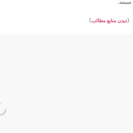
میبینید.
⇩
〔
دیدن منابع مطالب
〕