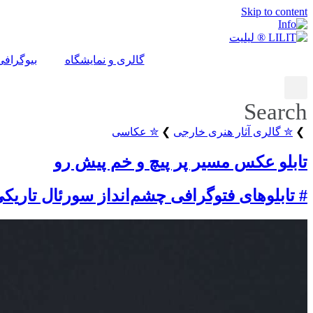
Skip to content
گالری و نمایشگاه
بیوگرافی
Search
❯
✮ گالری آثار هنری خارجی
❯
✮ عکاسی
تابلو عکس مسیر پر پیچ و خم پیش رو
# تابلوهای فتوگرافی چشم‌انداز سورئال تاریک