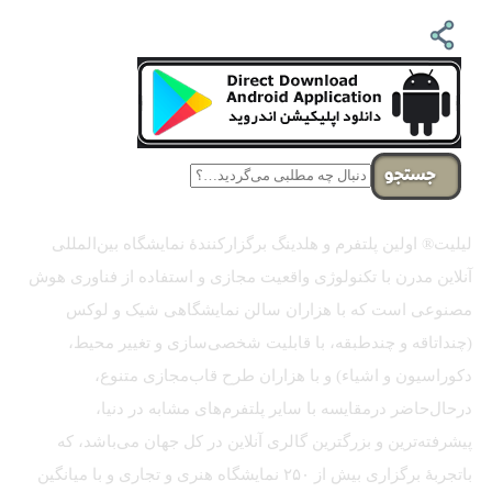
جستجو
لیلیت® اولین پلتفرم و هلدینگ برگزارکنندهٔ نمایشگاه بین‌المللی
آنلاین مدرن با تکنولوژی واقعیت مجازی و استفاده از فناوری هوش
مصنوعی است که با هزاران سالن نمایشگاهی شیک و لوکس
(چنداتاقه و چندطبقه، با قابلیت شخصی‌سازی و تغییر محیط،
دکوراسیون و اشیاء) و با هزاران طرح قاب‌مجازی متنوع،
درحال‌حاضر درمقایسه با سایر پلتفرم‌های مشابه در دنیا،
پیشرفته‌ترین و بزرگترین گالری آنلاین در کل جهان می‌باشد، که
باتجربهٔ برگزاری بیش از ۲۵۰ نمایشگاه هنری و تجاری و با میانگین