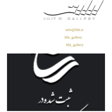
❖ رایـانـامـه :
info@lilit.ir
❖ تــلــگــرام :
lilit_gallery
❖اینستاگرام:
lilit_gallery