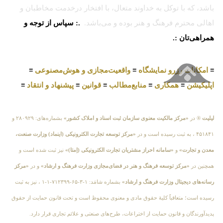
باشد، که با توکل به خداوند متعال، با افتخار درخدمت مخاطبان و
اهالی محترم فرهنگ و هنر بوده و می‌باشد.
.: سپاس از توجه و
همراهی‌تان :.
≡
امکانات رزرو نمایشگاه
≡
واقعیت‌مجازی و هوش‌مصنوعی
≡
اپلیکیشن
≡
همکاری
≡
منابع‌مطالب
≡
قوانین
≡
پیشنهاد و انتقاد
≡
لیلیت
® در
«مرکز مالکیت معنوی سازمان ثبت اسناد و املاک کشور»
بشماره‌های: ۲۸۰۹۲۹ و
۴۵۱۸۴۱ ، به ثبت رسیده است و در
«مرکز توسعه تجارت الکترونیکی (اینماد) وزارت صنعت،
معدن و تجارت»
و
«سامانه احراز مشتریان تجارت الکترونیکی (اِمتا)»
نیز ثبت شده است و
همچنین در
«مرکز توسعه فرهنگ و هنر در فضای‌مجازی وزارت فرهنگ و ارشاد»
و در
«مرکز
رسانه‌های دیجیتال وزارت فرهنگ و ارشاد»
بشماره شامَد: ۱-۳-۶۵-۷۱۲۳۹۹-۱-۱ ، نیز به ثبت
رسیده است؛ متعاقباً کلیهٔ حقوق مادی و معنوی محفوظ است و تحت قانون حمایت از حقوق
پدیدآورندگان و قانون حمایت از اختراعات، طرح‌های صنعتی و علائم تجاری قرار دارد.