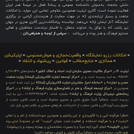
دانش جامعه، به‌عنوان دانشنامه عمومی و رسانهٔ فعال در عرصهٔ هنر ایران
فعالیت نموده است؛ گالری لیلیت همچنین علاوه‌بر تمامی این موارد، با امکانات
متعدد و بسیار ارزشمندی که در جهت حمایت از هنرمندان گرامی در برگزاری
نمایشگاه آثار ایشان ارائه می‌دهد، توانسته پرامکانات‌ترین گالری هنری در جهان
نیز باشد، که با توکل به خداوند متعال، با افتخار درخدمت مخاطبان و اهالی
محترم فرهنگ و هنر بوده و می‌باشد.
.: سپاس از توجه و همراهی‌تان :.
≡
امکانات رزرو نمایشگاه
≡
واقعیت‌مجازی و هوش‌مصنوعی
≡
اپلیکیشن
≡
همکاری
≡
منابع‌مطالب
≡
قوانین
≡
پیشنهاد و انتقاد
≡
لیلیت
® در
«مرکز مالکیت معنوی سازمان ثبت اسناد و املاک کشور»
بشماره‌های: ۲۸۰۹۲۹ و
۴۵۱۸۴۱ ، به ثبت رسیده است و در
«مرکز توسعه تجارت الکترونیکی (اینماد) وزارت صنعت،
معدن و تجارت»
و
«سامانه احراز مشتریان تجارت الکترونیکی (اِمتا)»
نیز ثبت شده است و
همچنین در
«مرکز توسعه فرهنگ و هنر در فضای‌مجازی وزارت فرهنگ و ارشاد»
و در
«مرکز
رسانه‌های دیجیتال وزارت فرهنگ و ارشاد»
بشماره شامَد: ۱-۳-۶۵-۷۱۲۳۹۹-۱-۱ ، نیز به ثبت
رسیده است؛ متعاقباً کلیهٔ حقوق مادی و معنوی محفوظ است و تحت قانون حمایت از
حقوق پدیدآورندگان و قانون حمایت از اختراعات، طرح‌های صنعتی و علائم تجاری قرار دارد.
اخطار! هرگونه کپی و یا الگوبرداری از این پلتفرم و همچنین سوءاستفاده از نام و یا نشان
«لیلیت» و یا هرگونه استفاده و فعالیت تحت عنوان “لیلیت” که در محدودهٔ ثبتی برند
تجاری
«لیلیت»
انجام گیرد (چه عیناً و یا بصورت مشابه‌سازی و بهمراه پسوند و یا پیشوند) ؛
طبق قانون ممنوع است و متعاقباً پیگرد قانونی و قضایی خواهد داشت!