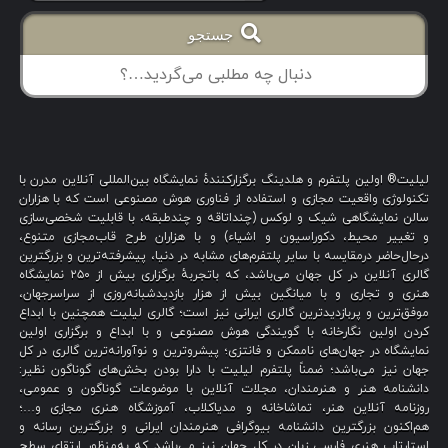
جستجو
لیلیت® اولین پلتفرم و هلدینگ برگزارکنندهٔ نمایشگاه بین‌المللی آنلاین مدرن با
تکنولوژی واقعیت مجازی و استفاده از فناوری هوش مصنوعی است که با هزاران
سالن نمایشگاهی شیک و لوکس (چنداتاقه و چندطبقه، با قابلیت شخصی‌سازی
و تغییر محیط، دکوراسیون و اشیاء) و با هزاران طرح قاب‌مجازی متنوع،
درحال‌حاضر درمقایسه با سایر پلتفرم‌های مشابه در دنیا، پیشرفته‌ترین و بزرگترین
گالری آنلاین در کل جهان می‌باشد، که باتجربهٔ برگزاری بیش از ۲۵۰ نمایشگاه
هنری و تجاری و با میانگین بیش از هزار بازدیدشبانه‌روزی از سراسرجهان،
موفق‌ترین و پربازدیدترین گالری ایرانی نیز است؛ گالری لیلیت همچنین با ابداع
کردن اولین نگارخانه با گویندگی هوش مصنوعی و با ابداع و برگزاری اولین
نمایشگاه در جهان‌های ناممکن و فانتزی؛ پیشروترین و نوآورانه‌ترین گالری در کل
جهان نیز می‌باشد؛ ضمناً پلتفرم لیلیت با دارا بودن بخش‌های گوناگون نظیر:
دانشنامه هنر و هنرمندان، مجلات آنلاین با موضوعات گوناگون و عمومی،
روزنامه آنلاین هنر، تماشاخانه و مدیاکلاب، آموزشگاه هنری مجازی و…؛
هم‌اکنون بزرگترین دانشنامه بیوگرافی هنرمندان ایرانی و بزرگترین رسانه و
استارتاپ هنری فارسی زبان در کل جهان نیز می‌باشد که به‌منظور ارتقای سطح