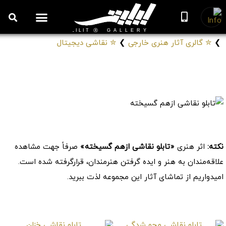
روزنامه هنر
درباره/تماس
مراکز و مشاغل
گالری و نمایشگاه
بیوگرافی هنرمندان
❯
✮ گالری آثار هنری خارجی
❯
✮ نقاشی دیجیتال
تابلو نقاشی ازهم گسیخته
# تابلوهای نقاشی تولد دوباره
کد: 34206
نکته:
اثر هنری
«تابلو نقاشی ازهم گسیخته»
صرفاً جهت مشاهده
علاقه‌مندان به هنر و ایده گرفتن هنرمندان، قرارگرفته شده است.
امیدواریم از تماشای آثار این مجموعه لذت ببرید.
موارد مشابه