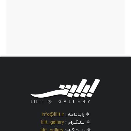
❖ رایـانـامـه :
info@lilit.ir
❖ تــلــگــرام :
lilit_gallery
❖اینستاگرام:
lilit_gallery