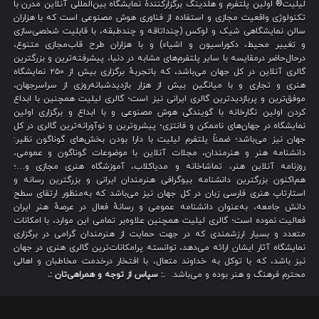
لیلیت® اولین پلتفرم و هلدینگ برگزارکنندهٔ نمایشگاه بین‌المللی آنلاین مدرن با
تکنولوژی واقعیت مجازی و استفاده از فناوری هوش مصنوعی است که با هزاران
سالن نمایشگاهی شیک و لوکس (چنداتاقه و چندطبقه، با قابلیت شخصی‌سازی
و تغییر محیط، دکوراسیون و اشیاء) و با هزاران طرح قاب‌مجازی متنوع،
درحال‌حاضر درمقایسه با سایر پلتفرم‌های مشابه در دنیا، پیشرفته‌ترین و بزرگترین
گالری آنلاین در کل جهان می‌باشد، که باتجربهٔ برگزاری بیش از ۲۵۰ نمایشگاه
هنری و تجاری و با میانگین بیش از هزار بازدیدشبانه‌روزی از سراسرجهان،
موفق‌ترین و پربازدیدترین گالری ایرانی نیز است؛ گالری لیلیت همچنین با ابداع
کردن اولین نگارخانه با گویندگی هوش مصنوعی و با ابداع و برگزاری اولین
نمایشگاه در جهان‌های ناممکن و فانتزی؛ پیشروترین و نوآورانه‌ترین گالری در کل
جهان نیز می‌باشد؛ ضمناً پلتفرم لیلیت با دارا بودن بخش‌های گوناگون نظیر:
دانشنامه هنر و هنرمندان، مجلات آنلاین با موضوعات گوناگون و عمومی،
روزنامه آنلاین هنر، تماشاخانه و مدیاکلاب، آموزشگاه هنری مجازی و…؛
هم‌اکنون بزرگترین دانشنامه بیوگرافی هنرمندان ایرانی و بزرگترین رسانه و
استارتاپ هنری فارسی زبان در کل جهان نیز می‌باشد که به‌منظور ارتقای سطح
دانش جامعه، به‌عنوان دانشنامه عمومی و رسانهٔ فعال در عرصهٔ هنر ایران
فعالیت نموده است؛ گالری لیلیت همچنین علاوه‌بر تمامی این موارد، با امکانات
متعدد و بسیار ارزشمندی که در جهت حمایت از هنرمندان گرامی در برگزاری
نمایشگاه آثار ایشان ارائه می‌دهد، توانسته پرامکانات‌ترین گالری هنری در جهان
نیز باشد، که با توکل به خداوند متعال، با افتخار درخدمت مخاطبان و اهالی
محترم فرهنگ و هنر بوده و می‌باشد.
.: سپاس از توجه و همراهی‌تان :.