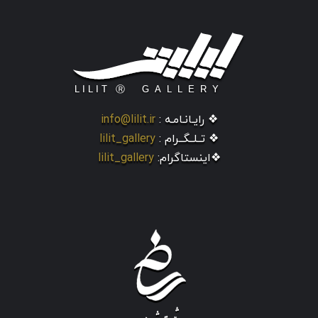
❖ رایـانـامـه :
info@lilit.ir
❖ تــلــگــرام :
lilit_gallery
❖اینستاگرام:
lilit_gallery