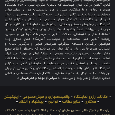
درحال‌حاضر درمقایسه با سایر پلتفرم‌های مشابه در دنیا، پیشرفته‌ترین و بزرگترین
گالری آنلاین در کل جهان می‌باشد، که باتجربهٔ برگزاری بیش از ۲۵۰ نمایشگاه
هنری و تجاری و با میانگین بیش از هزار بازدیدشبانه‌روزی از سراسرجهان،
موفق‌ترین و پربازدیدترین گالری ایرانی نیز است؛ گالری لیلیت همچنین با ابداع
کردن اولین نگارخانه با گویندگی هوش مصنوعی و با ابداع و برگزاری اولین
نمایشگاه در جهان‌های ناممکن و فانتزی؛ پیشروترین و نوآورانه‌ترین گالری در کل
جهان نیز می‌باشد؛ ضمناً پلتفرم لیلیت با دارا بودن بخش‌های گوناگون نظیر:
دانشنامه هنر و هنرمندان، مجلات آنلاین با موضوعات گوناگون و عمومی،
روزنامه آنلاین هنر، تماشاخانه و مدیاکلاب، آموزشگاه هنری مجازی و…؛
هم‌اکنون بزرگترین دانشنامه بیوگرافی هنرمندان ایرانی و بزرگترین رسانه و
استارتاپ هنری فارسی زبان در کل جهان نیز می‌باشد که به‌منظور ارتقای سطح
دانش جامعه، به‌عنوان دانشنامه عمومی و رسانهٔ فعال در عرصهٔ هنر ایران
فعالیت نموده است؛ گالری لیلیت همچنین علاوه‌بر تمامی این موارد، با امکانات
متعدد و بسیار ارزشمندی که در جهت حمایت از هنرمندان گرامی در برگزاری
نمایشگاه آثار ایشان ارائه می‌دهد، توانسته پرامکانات‌ترین گالری هنری در جهان
نیز باشد، که با توکل به خداوند متعال، با افتخار درخدمت مخاطبان و اهالی
محترم فرهنگ و هنر بوده و می‌باشد.
.: سپاس از توجه و همراهی‌تان :.
≡
امکانات رزرو نمایشگاه
≡
واقعیت‌مجازی و هوش‌مصنوعی
≡
اپلیکیشن
≡
همکاری
≡
منابع‌مطالب
≡
قوانین
≡
پیشنهاد و انتقاد
≡
لیلیت
® در
«مرکز مالکیت معنوی سازمان ثبت اسناد و املاک کشور»
بشماره‌های: ۲۸۰۹۲۹ و