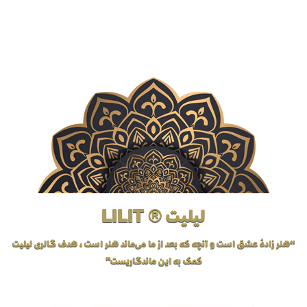
لیلیت ® LILIT
“هنر زادهٔ عشق است و آنچه که بعد از ما می‌ماند هنر است، هدف گالری لیلیت
کمک به این ماندگاریست”