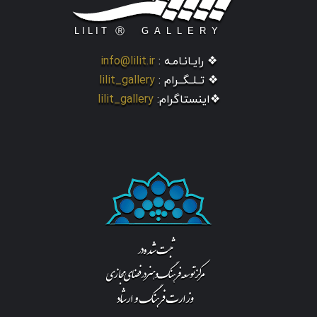
❖ رایـانـامـه :
info@lilit.ir
❖ تــلــگــرام :
lilit_gallery
❖اینستاگرام:
lilit_gallery