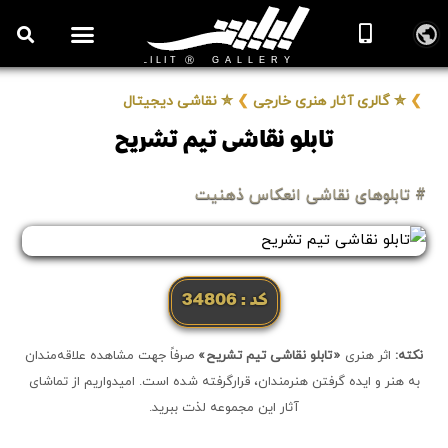
روزنامه هنر
درباره/تماس
مراکز و مشاغل
گالری و نمایشگاه
بیوگرافی هنرمندان
❯
✮ گالری آثار هنری خارجی
❯
✮ نقاشی دیجیتال
تابلو نقاشی تیم تشریح
# تابلوهای نقاشی انعکاس ذهنیت
کد: 34806
نکته:
اثر هنری
«تابلو نقاشی تیم تشریح»
صرفاً جهت مشاهده علاقه‌مندان
به هنر و ایده گرفتن هنرمندان، قرارگرفته شده است. امیدواریم از تماشای
آثار این مجموعه لذت ببرید.