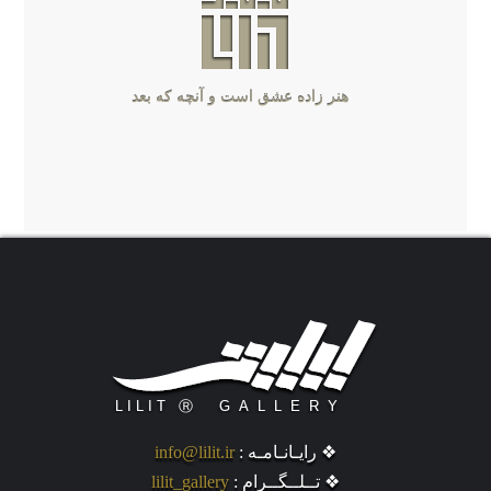
❖ رایـانـامـه :
info@lilit.ir
❖ تــلــگــرام :
lilit_gallery