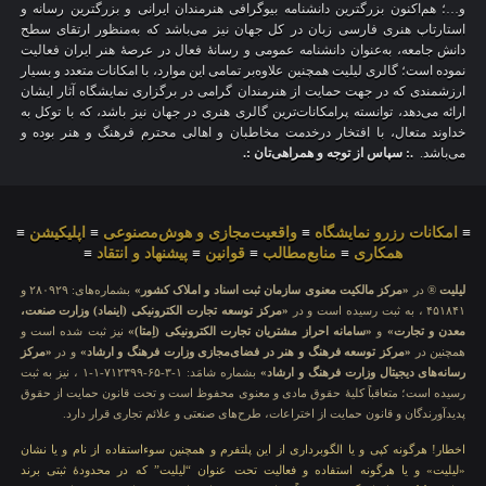
و…؛ هم‌اکنون بزرگترین دانشنامه بیوگرافی هنرمندان ایرانی و بزرگترین رسانه و
استارتاپ هنری فارسی زبان در کل جهان نیز می‌باشد که به‌منظور ارتقای سطح
دانش جامعه، به‌عنوان دانشنامه عمومی و رسانهٔ فعال در عرصهٔ هنر ایران فعالیت
نموده است؛ گالری لیلیت همچنین علاوه‌بر تمامی این موارد، با امکانات متعدد و بسیار
ارزشمندی که در جهت حمایت از هنرمندان گرامی در برگزاری نمایشگاه آثار ایشان
ارائه می‌دهد، توانسته پرامکانات‌ترین گالری هنری در جهان نیز باشد، که با توکل به
خداوند متعال، با افتخار درخدمت مخاطبان و اهالی محترم فرهنگ و هنر بوده و
می‌باشد.
.: سپاس از توجه و همراهی‌تان :.
≡
امکانات رزرو نمایشگاه
≡
واقعیت‌مجازی و هوش‌مصنوعی
≡
اپلیکیشن
≡
همکاری
≡
منابع‌مطالب
≡
قوانین
≡
پیشنهاد و انتقاد
≡
لیلیت
® در
«مرکز مالکیت معنوی سازمان ثبت اسناد و املاک کشور»
بشماره‌های: ۲۸۰۹۲۹ و
۴۵۱۸۴۱ ، به ثبت رسیده است و در
«مرکز توسعه تجارت الکترونیکی (اینماد) وزارت صنعت،
معدن و تجارت»
و
«سامانه احراز مشتریان تجارت الکترونیکی (اِمتا)»
نیز ثبت شده است و
همچنین در
«مرکز توسعه فرهنگ و هنر در فضای‌مجازی وزارت فرهنگ و ارشاد»
و در
«مرکز
رسانه‌های دیجیتال وزارت فرهنگ و ارشاد»
بشماره شامَد: ۱-۳-۶۵-۷۱۲۳۹۹-۱-۱ ، نیز به ثبت
رسیده است؛ متعاقباً کلیهٔ حقوق مادی و معنوی محفوظ است و تحت قانون حمایت از حقوق
پدیدآورندگان و قانون حمایت از اختراعات، طرح‌های صنعتی و علائم تجاری قرار دارد.
اخطار! هرگونه کپی و یا الگوبرداری از این پلتفرم و همچنین سوءاستفاده از نام و یا نشان
«لیلیت» و یا هرگونه استفاده و فعالیت تحت عنوان “لیلیت” که در محدودهٔ ثبتی برند