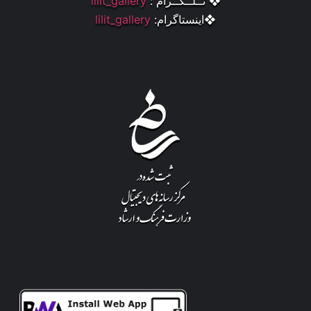
❖ تــلــگــرام :
lilit_gallery
❖اینستاگرام:
lilit_gallery