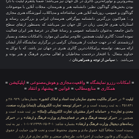
پیشروترین و نوآورانه‌ترین گالری در کل جهان نیز می‌باشد؛ ضمناً پلتفرم لیلیت با دارا
بودن بخش‌های گوناگون نظیر: دانشنامه هنر و هنرمندان، مجلات آنلاین با موضوعات
گوناگون و عمومی، روزنامه آنلاین هنر، تماشاخانه و مدیاکلاب، آموزشگاه هنری مجازی
و…؛ هم‌اکنون بزرگترین دانشنامه بیوگرافی هنرمندان ایرانی و بزرگترین رسانه و
استارتاپ هنری فارسی زبان در کل جهان نیز می‌باشد که به‌منظور ارتقای سطح
دانش جامعه، به‌عنوان دانشنامه عمومی و رسانهٔ فعال در عرصهٔ هنر ایران فعالیت
نموده است؛ گالری لیلیت همچنین علاوه‌بر تمامی این موارد، با امکانات متعدد و بسیار
ارزشمندی که در جهت حمایت از هنرمندان گرامی در برگزاری نمایشگاه آثار ایشان
ارائه می‌دهد، توانسته پرامکانات‌ترین گالری هنری در جهان نیز باشد، که با توکل به
خداوند متعال، با افتخار درخدمت مخاطبان و اهالی محترم فرهنگ و هنر بوده و
می‌باشد.
.: سپاس از توجه و همراهی‌تان :.
≡
امکانات رزرو نمایشگاه
≡
واقعیت‌مجازی و هوش‌مصنوعی
≡
اپلیکیشن
≡
همکاری
≡
منابع‌مطالب
≡
قوانین
≡
پیشنهاد و انتقاد
≡
لیلیت
® در
«مرکز مالکیت معنوی سازمان ثبت اسناد و املاک کشور»
بشماره‌های: ۲۸۰۹۲۹ و
۴۵۱۸۴۱ ، به ثبت رسیده است و در
«مرکز توسعه تجارت الکترونیکی (اینماد) وزارت صنعت،
معدن و تجارت»
و
«سامانه احراز مشتریان تجارت الکترونیکی (اِمتا)»
نیز ثبت شده است و
همچنین در
«مرکز توسعه فرهنگ و هنر در فضای‌مجازی وزارت فرهنگ و ارشاد»
و در
«مرکز
رسانه‌های دیجیتال وزارت فرهنگ و ارشاد»
بشماره شامَد: ۱-۳-۶۵-۷۱۲۳۹۹-۱-۱ ، نیز به ثبت
رسیده است؛ متعاقباً کلیهٔ حقوق مادی و معنوی محفوظ است و تحت قانون حمایت از حقوق
پدیدآورندگان و قانون حمایت از اختراعات، طرح‌های صنعتی و علائم تجاری قرار دارد.