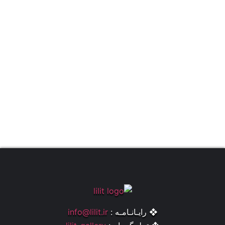
❖ رایـانـامـه :
info@lilit.ir