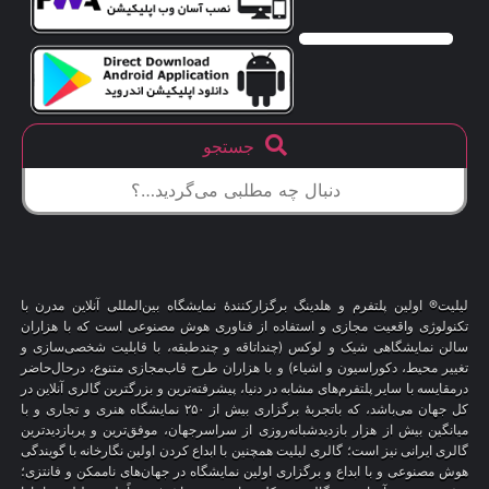
جستجو
لیلیت® اولین پلتفرم و هلدینگ برگزارکنندهٔ نمایشگاه بین‌المللی آنلاین مدرن با
تکنولوژی واقعیت مجازی و استفاده از فناوری هوش مصنوعی است که با هزاران
سالن نمایشگاهی شیک و لوکس (چنداتاقه و چندطبقه، با قابلیت شخصی‌سازی و
تغییر محیط، دکوراسیون و اشیاء) و با هزاران طرح قاب‌مجازی متنوع، درحال‌حاضر
درمقایسه با سایر پلتفرم‌های مشابه در دنیا، پیشرفته‌ترین و بزرگترین گالری آنلاین در
کل جهان می‌باشد، که باتجربهٔ برگزاری بیش از ۲۵۰ نمایشگاه هنری و تجاری و با
میانگین بیش از هزار بازدیدشبانه‌روزی از سراسرجهان، موفق‌ترین و پربازدیدترین
گالری ایرانی نیز است؛ گالری لیلیت همچنین با ابداع کردن اولین نگارخانه با گویندگی
هوش مصنوعی و با ابداع و برگزاری اولین نمایشگاه در جهان‌های ناممکن و فانتزی؛