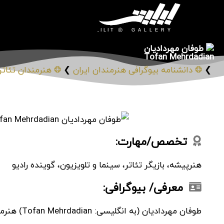
طوفان مهردادیان
Tofan Mehrdadian
❯
❂ دانشنامه بیوگرافی هنرمندان ایران
❯
❂ هنرمندان تئاتر،
تخصص/مهارت:
هنرپیشه، بازیگر تئاتر، سینما و تلویزیون، گوینده رادیو
معرفی/ بیوگرافی:
طوفان مهردادیان (به انگلیسی: Tofan Mehrdadian) هنرمند ایرانی، متولد 16 اَمرداد 1350 است.