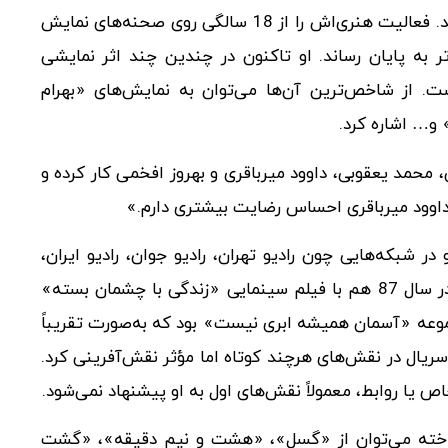
آقای طوفان مهردادیان 16 اَمرداد 1350 در شیراز متولد شد. فعالیت هنری‌اش را از 18 سالگی روی صحنه‌های نمایش
تر به پایان رساند. او تاکنون در چندین چند اثر نمایشی
ت. از شاخص‌ترین آن‌ها می‌توان به نمایش‌های «بهرام
و… اشاره کرد.
 محمد یعقوبی، داوود میر‌باقری و بهروز افخمی کار کرده‌ و
و داوود میرباقری احساس رضایت بیشتری دارم.»
 را آغاز کرد و در شبکه‌هایی چون رادیو تهران، رادیو جوان، رادیو ایران،
سلامت، صدای آشنا و ورزش و … به گویندگی پرداخت. در سال 87 هم با فیلم سینمایی «زندگی با چشمان بسته»
موعه «آسمان همیشه ابری نیست» بود که به‌صورت تقریباً
یال در نقش‌های هرچند کوتاه اما مؤثر نقش‌آفرینی کرد.
یا روابط، معمولاً نقش‌های اول به او پیشنهاد نمی‌شود.
رداخته می‌توان از «گسل»، «هشت و نیم دقیقه»، «گشت