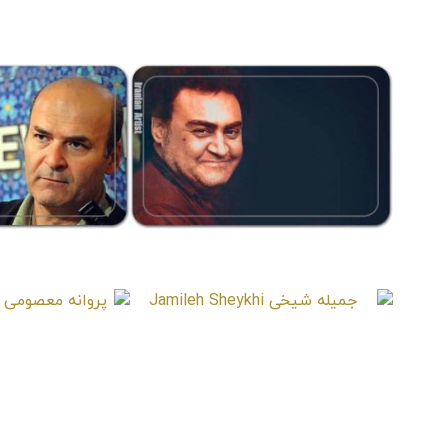
محمد 
d Kasebi
سعید صدرمحمدی
Saeid SadrMohammadi
رضا سعیدی
فرهاد 
 Shrifi
Reza Saeedi
جمیله شیخی
پروانه 
h Masomi
Jamileh Sheykhi