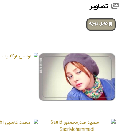
تصاویر
‌قابل توجه
صفحات مشابه
اوانس او
Ohanian
شهره قمر
Shohreh Ghamar