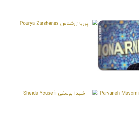
کاسبی
Mohamma
رخساره شجاع الدین
Rokhsareh Shojaalddin
پوریا زرشناس
Pourya Zarshenas
شریفی
Farhad
معصومی
شیدا یوسفی
Sheida Yousefi
Parvane