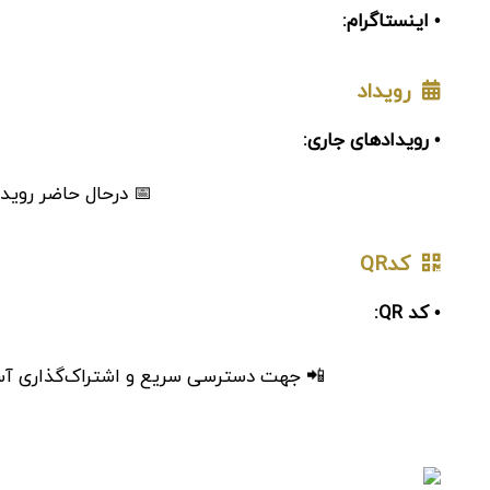
• اینستاگرام:
رویداد
• رویدادهای جاری:
📅 درحال حاضر رویدا
کدQR
• کد QR:
📲 جهت دسترسی سریع و اشتراک‌گذاری آسان، 