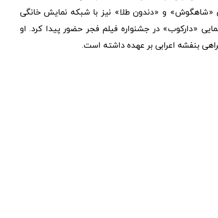
ای «شاهگوش» و «دندون طلا» نیز با شبکه نمایش خانگی
ردادیان در سال 1396 با فیلم سینمایی «دارکوب» در جشنواره فیلم فجر حضور پیدا کرد. او
راهی بنفشه اعرابی بر عهده داشته است.