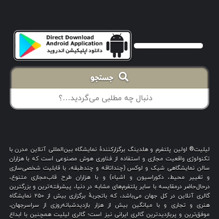
جستجو
لیلیت® اولین پلتفرم و هلدینگ برگزارکنندهٔ نمایشگاه بین‌المللی آنلاین مدرن با
تکنولوژی واقعیت مجازی و استفاده از فناوری هوش مصنوعی است که با هزاران
سالن نمایشگاهی شیک و لوکس (چنداتاقه و چندطبقه، با قابلیت شخصی‌سازی
و تغییر محیط، دکوراسیون و اشیاء) و با هزاران طرح قاب‌مجازی متنوع،
درحال‌حاضر درمقایسه با سایر پلتفرم‌های مشابه در دنیا، پیشرفته‌ترین و بزرگترین
گالری آنلاین در کل جهان می‌باشد، که باتجربهٔ برگزاری بیش از ۲۵۰ نمایشگاه
هنری و تجاری و با میانگین بیش از هزار بازدیدشبانه‌روزی از سراسرجهان،
موفق‌ترین و پربازدیدترین گالری ایرانی نیز است؛ گالری لیلیت همچنین با ابداع