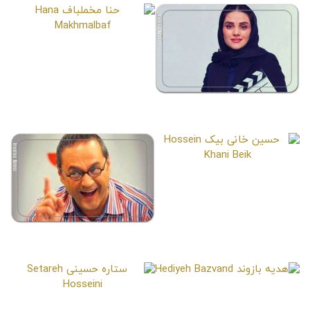
حنا مخملباف
Hana Makhmalbaf
صبا سهیلی
Saba Soheili
حسین خانی بیک
Hossein Khani Beik
رامبد جوان
Rambod Javan
هدیه بازوند
Hediyeh Bazvand