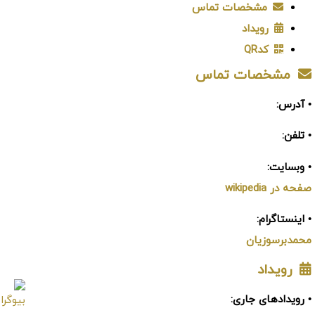
مشخصات تماس
رویداد
کدQR
مشخصات تماس
• آدرس:
• تلفن:
• وبسایت:
صفحه در wikipedia
• اینستاگرام:
محمدبرسوزیان
رویداد
• رویدادهای جاری: