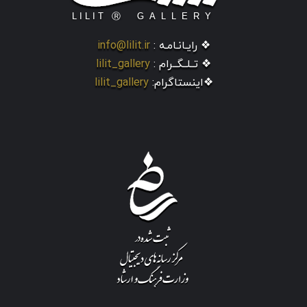
❖ رایـانـامـه :
info@lilit.ir
❖ تــلــگــرام :
lilit_gallery
❖اینستاگرام:
lilit_gallery