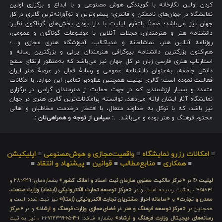
کردن اولین نگارخانه با گویندگی هوش مصنوعی و با ابداع و برگزاری اولین
نمایشگاه در جهان‌های ناممکن و فانتزی؛ پیشروترین و نوآورانه‌ترین گالری در کل
جهان نیز می‌باشد؛ ضمناً پلتفرم لیلیت با دارا بودن بخش‌های گوناگون نظیر:
دانشنامه هنر و هنرمندان، مجلات آنلاین با موضوعات گوناگون و عمومی،
روزنامه آنلاین هنر، تماشاخانه و مدیاکلاب، آموزشگاه هنری مجازی و…؛
هم‌اکنون بزرگترین دانشنامه بیوگرافی هنرمندان ایرانی و بزرگترین رسانه و
استارتاپ هنری فارسی زبان در کل جهان نیز می‌باشد که به‌منظور ارتقای سطح
دانش جامعه، به‌عنوان دانشنامه عمومی و رسانهٔ فعال در عرصهٔ هنر ایران
فعالیت نموده است؛ گالری لیلیت همچنین علاوه‌بر تمامی این موارد، با امکانات
متعدد و بسیار ارزشمندی که در جهت حمایت از هنرمندان گرامی در برگزاری
نمایشگاه آثار ایشان ارائه می‌دهد، توانسته پرامکانات‌ترین گالری هنری در جهان
نیز باشد، که با توکل به خداوند متعال، با افتخار درخدمت مخاطبان و اهالی
محترم فرهنگ و هنر بوده و می‌باشد.
.: سپاس از توجه و همراهی‌تان :.
≡
امکانات رزرو نمایشگاه
≡
واقعیت‌مجازی و هوش‌مصنوعی
≡
اپلیکیشن
≡
همکاری
≡
منابع‌مطالب
≡
قوانین
≡
پیشنهاد و انتقاد
≡
لیلیت
® در
«مرکز مالکیت معنوی سازمان ثبت اسناد و املاک کشور»
بشماره‌های: ۲۸۰۹۲۹ و
۴۵۱۸۴۱ ، به ثبت رسیده است و در
«مرکز توسعه تجارت الکترونیکی (اینماد) وزارت صنعت،
معدن و تجارت»
و
«سامانه احراز مشتریان تجارت الکترونیکی (اِمتا)»
نیز ثبت شده است و
همچنین در
«مرکز توسعه فرهنگ و هنر در فضای‌مجازی وزارت فرهنگ و ارشاد»
و در
«مرکز
رسانه‌های دیجیتال وزارت فرهنگ و ارشاد»
بشماره شامَد: ۱-۳-۶۵-۷۱۲۳۹۹-۱-۱ ، نیز به ثبت