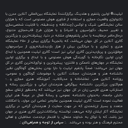
لیلیت® اولین پلتفرم و هلدینگ برگزارکنندهٔ نمایشگاه بین‌المللی آنلاین مدرن با
تکنولوژی واقعیت مجازی و استفاده از فناوری هوش مصنوعی است که با هزاران
سالن نمایشگاهی شیک و لوکس (چنداتاقه و چندطبقه، با قابلیت شخصی‌سازی
و تغییر محیط، دکوراسیون و اشیاء) و با هزاران طرح قاب‌مجازی متنوع،
درحال‌حاضر درمقایسه با سایر پلتفرم‌های مشابه در دنیا، پیشرفته‌ترین و بزرگترین
گالری آنلاین در کل جهان می‌باشد، که باتجربهٔ برگزاری بیش از ۲۵۰ نمایشگاه
هنری و تجاری و با میانگین بیش از هزار بازدیدشبانه‌روزی از سراسرجهان،
موفق‌ترین و پربازدیدترین گالری ایرانی نیز است؛ گالری لیلیت همچنین با ابداع
کردن اولین نگارخانه با گویندگی هوش مصنوعی و با ابداع و برگزاری اولین
نمایشگاه در جهان‌های ناممکن و فانتزی؛ پیشروترین و نوآورانه‌ترین گالری در کل
جهان نیز می‌باشد؛ ضمناً پلتفرم لیلیت با دارا بودن بخش‌های گوناگون نظیر:
دانشنامه هنر و هنرمندان، مجلات آنلاین با موضوعات گوناگون و عمومی،
روزنامه آنلاین هنر، تماشاخانه و مدیاکلاب، آموزشگاه هنری مجازی و…؛
هم‌اکنون بزرگترین دانشنامه بیوگرافی هنرمندان ایرانی و بزرگترین رسانه و
استارتاپ هنری فارسی زبان در کل جهان نیز می‌باشد که به‌منظور ارتقای سطح
دانش جامعه، به‌عنوان دانشنامه عمومی و رسانهٔ فعال در عرصهٔ هنر ایران
فعالیت نموده است؛ گالری لیلیت همچنین علاوه‌بر تمامی این موارد، با امکانات
متعدد و بسیار ارزشمندی که در جهت حمایت از هنرمندان گرامی در برگزاری
نمایشگاه آثار ایشان ارائه می‌دهد، توانسته پرامکانات‌ترین گالری هنری در جهان
نیز باشد، که با توکل به خداوند متعال، با افتخار درخدمت مخاطبان و اهالی
محترم فرهنگ و هنر بوده و می‌باشد.
.: سپاس از توجه و همراهی‌تان :.