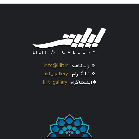
❖ رایـانـامـه :
info@lilit.ir
❖ تــلــگــرام :
lilit_gallery
❖اینستاگرام:
lilit_gallery