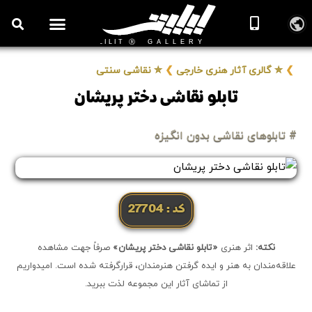
روزنامه هنر
درباره/تماس
مراکز و مشاغل
گالری و نمایشگاه
بیوگرافی هنرمندان
❯
✮ گالری آثار هنری خارجی
❯
✮ نقاشی سنتی
تابلو نقاشی دختر پریشان
# تابلوهای نقاشی بدون انگیزه
کد: 27704
نکته:
اثر هنری
«تابلو نقاشی دختر پریشان»
صرفاً جهت مشاهده
علاقه‌مندان به هنر و ایده گرفتن هنرمندان، قرارگرفته شده است. امیدواریم
از تماشای آثار این مجموعه لذت ببرید.