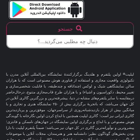
جستجو
لیلیت® اولین پلتفرم و هلدینگ برگزارکنندهٔ نمایشگاه بین‌المللی آنلاین مدرن با
تکنولوژی واقعیت مجازی و استفاده از فناوری هوش مصنوعی است که با هزاران
سالن نمایشگاهی شیک و لوکس (چنداتاقه و چندطبقه، با قابلیت شخصی‌سازی و
تغییر محیط، دکوراسیون و اشیاء) و با هزاران طرح قاب‌مجازی متنوع، درحال‌حاضر
درمقایسه با سایر پلتفرم‌های مشابه در دنیا، پیشرفته‌ترین و بزرگترین گالری آنلاین در
کل جهان می‌باشد، که باتجربهٔ برگزاری بیش از ۲۵۰ نمایشگاه هنری و تجاری و با
میانگین بیش از هزار بازدیدشبانه‌روزی از سراسرجهان، موفق‌ترین و پربازدیدترین
گالری ایرانی نیز است؛ گالری لیلیت همچنین با ابداع کردن اولین نگارخانه با گویندگی
هوش مصنوعی و با ابداع و برگزاری اولین نمایشگاه در جهان‌های ناممکن و فانتزی؛
پیشروترین و نوآورانه‌ترین گالری در کل جهان نیز می‌باشد؛ ضمناً پلتفرم لیلیت با دارا
بودن بخش‌های گوناگون نظیر: دانشنامه هنر و هنرمندان، مجلات آنلاین با موضوعات
گوناگون و عمومی، روزنامه آنلاین هنر، تماشاخانه و مدیاکلاب، آموزشگاه هنری مجازی