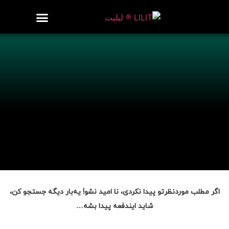
روزنامه هنر
درباره/تماس
مراکز و مشاغل
گالری و نمایشگاه
بیوگرافی هنرمندان
اگر مطلب موردنظرتو پیدا نکردی، نا امید نشو! یه‌بار دیگه جستجو کن،
شاید ایندفعه پیدا بشه…