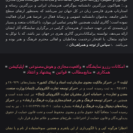
و…؛ هم‌اکنون بزرگترین دانشنامه بیوگرافی هنرمندان ایرانی و بزرگترین رسانه و
استارتاپ هنری فارسی زبان در کل جهان نیز می‌باشد که به‌منظور ارتقای سطح
دانش جامعه، به‌عنوان دانشنامه عمومی و رسانهٔ فعال در عرصهٔ هنر ایران فعالیت
نموده است؛ گالری لیلیت همچنین علاوه‌بر تمامی این موارد، با امکانات متعدد و بسیار
ارزشمندی که در جهت حمایت از هنرمندان گرامی در برگزاری نمایشگاه آثار ایشان
ارائه می‌دهد، توانسته پرامکانات‌ترین گالری هنری در جهان نیز باشد، که با توکل به
خداوند متعال، با افتخار درخدمت مخاطبان و اهالی محترم فرهنگ و هنر بوده و
می‌باشد.
.: سپاس از توجه و همراهی‌تان :.
≡
امکانات رزرو نمایشگاه
≡
واقعیت‌مجازی و هوش‌مصنوعی
≡
اپلیکیشن
≡
همکاری
≡
منابع‌مطالب
≡
قوانین
≡
پیشنهاد و انتقاد
≡
لیلیت
® در
«مرکز مالکیت معنوی سازمان ثبت اسناد و املاک کشور»
بشماره‌های: ۲۸۰۹۲۹ و
۴۵۱۸۴۱ ، به ثبت رسیده است و در
«مرکز توسعه تجارت الکترونیکی (اینماد) وزارت صنعت،
معدن و تجارت»
و
«سامانه احراز مشتریان تجارت الکترونیکی (اِمتا)»
نیز ثبت شده است و
همچنین در
«مرکز توسعه فرهنگ و هنر در فضای‌مجازی وزارت فرهنگ و ارشاد»
و در
«مرکز
رسانه‌های دیجیتال وزارت فرهنگ و ارشاد»
بشماره شامَد: ۱-۳-۶۵-۷۱۲۳۹۹-۱-۱ ، نیز به ثبت
رسیده است؛ متعاقباً کلیهٔ حقوق مادی و معنوی محفوظ است و تحت قانون حمایت از حقوق
پدیدآورندگان و قانون حمایت از اختراعات، طرح‌های صنعتی و علائم تجاری قرار دارد.
اخطار! هرگونه کپی و یا الگوبرداری از این پلتفرم و همچنین سوءاستفاده از نام و یا نشان