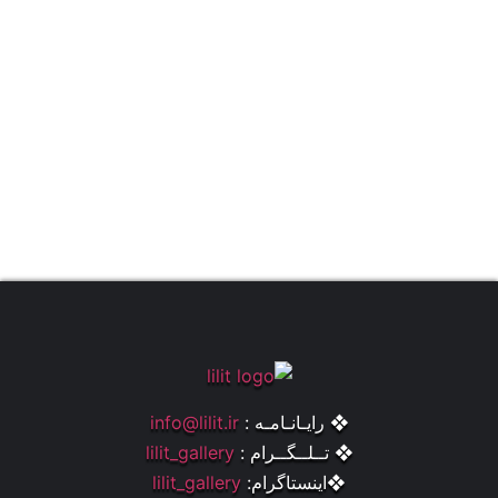
❖ رایـانـامـه :
info@lilit.ir
❖ تــلــگــرام :
lilit_gallery
❖اینستاگرام:
lilit_gallery