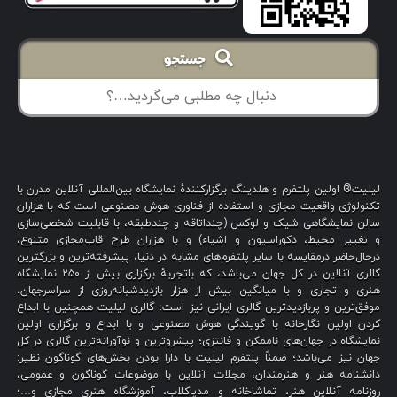
جستجو
لیلیت® اولین پلتفرم و هلدینگ برگزارکنندهٔ نمایشگاه بین‌المللی آنلاین مدرن با
تکنولوژی واقعیت مجازی و استفاده از فناوری هوش مصنوعی است که با هزاران
سالن نمایشگاهی شیک و لوکس (چنداتاقه و چندطبقه، با قابلیت شخصی‌سازی
و تغییر محیط، دکوراسیون و اشیاء) و با هزاران طرح قاب‌مجازی متنوع،
درحال‌حاضر درمقایسه با سایر پلتفرم‌های مشابه در دنیا، پیشرفته‌ترین و بزرگترین
گالری آنلاین در کل جهان می‌باشد، که باتجربهٔ برگزاری بیش از ۲۵۰ نمایشگاه
هنری و تجاری و با میانگین بیش از هزار بازدیدشبانه‌روزی از سراسرجهان،
موفق‌ترین و پربازدیدترین گالری ایرانی نیز است؛ گالری لیلیت همچنین با ابداع
کردن اولین نگارخانه با گویندگی هوش مصنوعی و با ابداع و برگزاری اولین
نمایشگاه در جهان‌های ناممکن و فانتزی؛ پیشروترین و نوآورانه‌ترین گالری در کل
جهان نیز می‌باشد؛ ضمناً پلتفرم لیلیت با دارا بودن بخش‌های گوناگون نظیر:
دانشنامه هنر و هنرمندان، مجلات آنلاین با موضوعات گوناگون و عمومی،
روزنامه آنلاین هنر، تماشاخانه و مدیاکلاب، آموزشگاه هنری مجازی و…؛