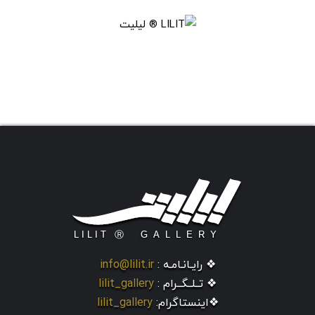
❖ رایـانـامـه :
info@lilit.ir
❖ تــلــگــرام :
lilit_gallery
❖اینستاگرام:
lilit_gallery