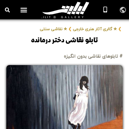
روزنامه هنر
درباره/تماس
مراکز و مشاغل
گالری و نمایشگاه
بیوگرافی هنرمندان
❯
✮ گالری آثار هنری خارجی
❯
✮ نقاشی سنتی
تابلو نقاشی دختر درمانده
# تابلوهای نقاشی بدون انگیزه