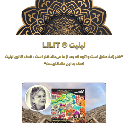
لیلیت ® LILIT
“هنر زادهٔ عشق است و آنچه که بعد از ما می‌ماند هنر است، هدف گالری لیلیت
کمک به این ماندگاریست”