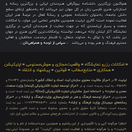
هم‌اکنون بزرگترین دانشنامه بیوگرافی هنرمندان ایرانی و بزرگترین رسانه و
استارتاپ هنری فارسی زبان در کل جهان نیز می‌باشد که به‌منظور ارتقای سطح
دانش جامعه، به‌عنوان دانشنامه عمومی و رسانهٔ فعال در عرصهٔ هنر ایران
فعالیت نموده است؛ گالری لیلیت همچنین علاوه‌بر تمامی این موارد، با امکانات
متعدد و بسیار ارزشمندی که در جهت حمایت از هنرمندان گرامی در برگزاری
نمایشگاه آثار ایشان ارائه می‌دهد، توانسته پرامکانات‌ترین گالری هنری در جهان
نیز باشد، که با توکل به خداوند متعال، با افتخار درخدمت مخاطبان و اهالی
محترم فرهنگ و هنر بوده و می‌باشد.
.: سپاس از توجه و همراهی‌تان :.
≡
امکانات رزرو نمایشگاه
≡
واقعیت‌مجازی و هوش‌مصنوعی
≡
اپلیکیشن
≡
همکاری
≡
منابع‌مطالب
≡
قوانین
≡
پیشنهاد و انتقاد
≡
لیلیت
® در
«مرکز مالکیت معنوی سازمان ثبت اسناد و املاک کشور»
بشماره‌های: ۲۸۰۹۲۹ و
۴۵۱۸۴۱ ، به ثبت رسیده است و در
«مرکز توسعه تجارت الکترونیکی (اینماد) وزارت صنعت،
معدن و تجارت»
و
«سامانه احراز مشتریان تجارت الکترونیکی (اِمتا)»
نیز ثبت شده است و
همچنین در
«مرکز توسعه فرهنگ و هنر در فضای‌مجازی وزارت فرهنگ و ارشاد»
و در
«مرکز
رسانه‌های دیجیتال وزارت فرهنگ و ارشاد»
بشماره شامَد: ۱-۳-۶۵-۷۱۲۳۹۹-۱-۱ ، نیز به ثبت
رسیده است؛ متعاقباً کلیهٔ حقوق مادی و معنوی محفوظ است و تحت قانون حمایت از
حقوق پدیدآورندگان و قانون حمایت از اختراعات، طرح‌های صنعتی و علائم تجاری قرار دارد.
اخطار! هرگونه کپی و یا الگوبرداری از این پلتفرم و همچنین سوءاستفاده از نام و یا نشان
«لیلیت» و یا هرگونه استفاده و فعالیت تحت عنوان “لیلیت” که در محدودهٔ ثبتی برند