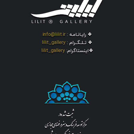
❖ رایـانـامـه :
info@lilit.ir
❖ تــلــگــرام :
lilit_gallery
❖اینستاگرام:
lilit_gallery