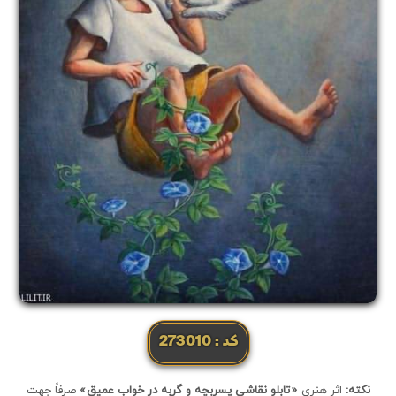
کد: 273010
نکته:
اثر هنری
«تابلو نقاشی پسربچه و گربه در خواب عمیق»
صرفاً جهت