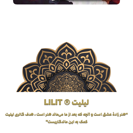
لیلیت ® LILIT
“هنر زادهٔ عشق است و آنچه که بعد از ما می‌ماند هنر است، هدف گالری لیلیت
کمک به این ماندگاریست”