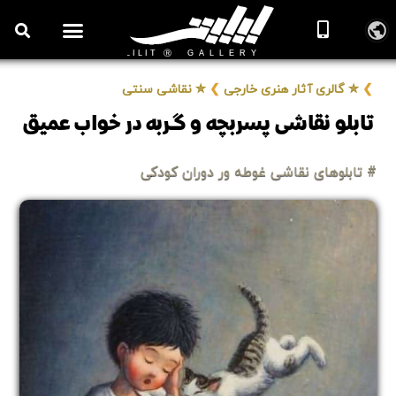
روزنامه هنر
درباره/تماس
مراکز و مشاغل
گالری و نمایشگاه
بیوگرافی هنرمندان
❯
✮ گالری آثار هنری خارجی
❯
✮ نقاشی سنتی
تابلو نقاشی پسربچه و گربه در خواب عمیق
# تابلوهای نقاشی غوطه ور دوران کودکی