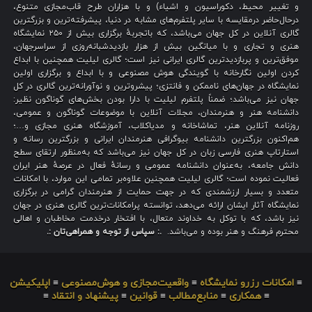
و تغییر محیط، دکوراسیون و اشیاء) و با هزاران طرح قاب‌مجازی متنوع،
درحال‌حاضر درمقایسه با سایر پلتفرم‌های مشابه در دنیا، پیشرفته‌ترین و بزرگترین
گالری آنلاین در کل جهان می‌باشد، که باتجربهٔ برگزاری بیش از ۲۵۰ نمایشگاه
هنری و تجاری و با میانگین بیش از هزار بازدیدشبانه‌روزی از سراسرجهان،
موفق‌ترین و پربازدیدترین گالری ایرانی نیز است؛ گالری لیلیت همچنین با ابداع
کردن اولین نگارخانه با گویندگی هوش مصنوعی و با ابداع و برگزاری اولین
نمایشگاه در جهان‌های ناممکن و فانتزی؛ پیشروترین و نوآورانه‌ترین گالری در کل
جهان نیز می‌باشد؛ ضمناً پلتفرم لیلیت با دارا بودن بخش‌های گوناگون نظیر:
دانشنامه هنر و هنرمندان، مجلات آنلاین با موضوعات گوناگون و عمومی،
روزنامه آنلاین هنر، تماشاخانه و مدیاکلاب، آموزشگاه هنری مجازی و…؛
هم‌اکنون بزرگترین دانشنامه بیوگرافی هنرمندان ایرانی و بزرگترین رسانه و
استارتاپ هنری فارسی زبان در کل جهان نیز می‌باشد که به‌منظور ارتقای سطح
دانش جامعه، به‌عنوان دانشنامه عمومی و رسانهٔ فعال در عرصهٔ هنر ایران
فعالیت نموده است؛ گالری لیلیت همچنین علاوه‌بر تمامی این موارد، با امکانات
متعدد و بسیار ارزشمندی که در جهت حمایت از هنرمندان گرامی در برگزاری
نمایشگاه آثار ایشان ارائه می‌دهد، توانسته پرامکانات‌ترین گالری هنری در جهان
نیز باشد، که با توکل به خداوند متعال، با افتخار درخدمت مخاطبان و اهالی
محترم فرهنگ و هنر بوده و می‌باشد.
.: سپاس از توجه و همراهی‌تان :.
≡
امکانات رزرو نمایشگاه
≡
واقعیت‌مجازی و هوش‌مصنوعی
≡
اپلیکیشن
≡
همکاری
≡
منابع‌مطالب
≡
قوانین
≡
پیشنهاد و انتقاد
≡