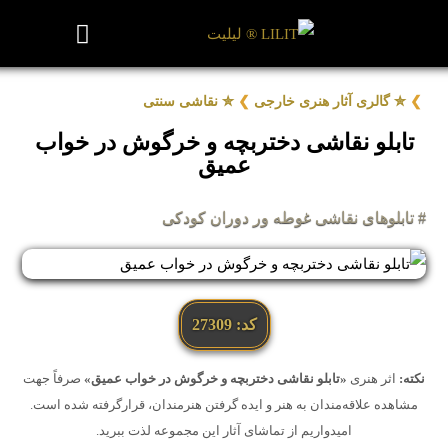
روزنامه هنر
درباره/تماس
مراکز و مشاغل
گالری و نمایشگاه
بیوگرافی هنرمندان
❯
✮ گالری آثار هنری خارجی
❯
✮ نقاشی سنتی
تابلو نقاشی دختربچه و خرگوش در خواب
عمیق
# تابلوهای نقاشی غوطه ور دوران کودکی
کد: 27309
نکته:
اثر هنری
«تابلو نقاشی دختربچه و خرگوش در خواب عمیق»
صرفاً جهت
مشاهده علاقه‌مندان به هنر و ایده گرفتن هنرمندان، قرارگرفته شده است.
امیدواریم از تماشای آثار این مجموعه لذت ببرید.