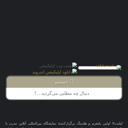
جستجو
لیلیت® اولین پلتفرم و هلدینگ برگزارکنندهٔ نمایشگاه بین‌المللی آنلاین مدرن با