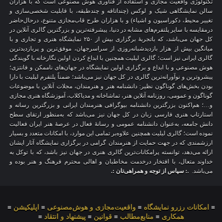
تکنولوژی واقعیت مجازی و استفاده از فناوری هوش مصنوعی است که با هزاران
سالن نمایشگاهی شیک و لوکس (چنداتاقه و چندطبقه، با قابلیت شخصی‌سازی و
تغییر محیط، دکوراسیون و اشیاء) و با هزاران طرح قاب‌مجازی متنوع، درحال‌حاضر
درمقایسه با سایر پلتفرم‌های مشابه در دنیا، پیشرفته‌ترین و بزرگترین گالری آنلاین در
کل جهان می‌باشد، که باتجربهٔ برگزاری بیش از ۲۵۰ نمایشگاه هنری و تجاری و با
میانگین بیش از هزار بازدیدشبانه‌روزی از سراسرجهان، موفق‌ترین و پربازدیدترین
گالری ایرانی نیز است؛ گالری لیلیت همچنین با ابداع کردن اولین نگارخانه با گویندگی
هوش مصنوعی و با ابداع و برگزاری اولین نمایشگاه در جهان‌های ناممکن و فانتزی؛
پیشروترین و نوآورانه‌ترین گالری در کل جهان نیز می‌باشد؛ ضمناً پلتفرم لیلیت با دارا
بودن بخش‌های گوناگون نظیر: دانشنامه هنر و هنرمندان، مجلات آنلاین با موضوعات
گوناگون و عمومی، روزنامه آنلاین هنر، تماشاخانه و مدیاکلاب، آموزشگاه هنری مجازی
و…؛ هم‌اکنون بزرگترین دانشنامه بیوگرافی هنرمندان ایرانی و بزرگترین رسانه و
استارتاپ هنری فارسی زبان در کل جهان نیز می‌باشد که به‌منظور ارتقای سطح
دانش جامعه، به‌عنوان دانشنامه عمومی و رسانهٔ فعال در عرصهٔ هنر ایران فعالیت
نموده است؛ گالری لیلیت همچنین علاوه‌بر تمامی این موارد، با امکانات متعدد و بسیار
ارزشمندی که در جهت حمایت از هنرمندان گرامی در برگزاری نمایشگاه آثار ایشان
ارائه می‌دهد، توانسته پرامکانات‌ترین گالری هنری در جهان نیز باشد، که با توکل به
خداوند متعال، با افتخار درخدمت مخاطبان و اهالی محترم فرهنگ و هنر بوده و
می‌باشد.
.: سپاس از توجه و همراهی‌تان :.
≡
امکانات رزرو نمایشگاه
≡
واقعیت‌مجازی و هوش‌مصنوعی
≡
اپلیکیشن
≡
همکاری
≡
منابع‌مطالب
≡
قوانین
≡
پیشنهاد و انتقاد
≡