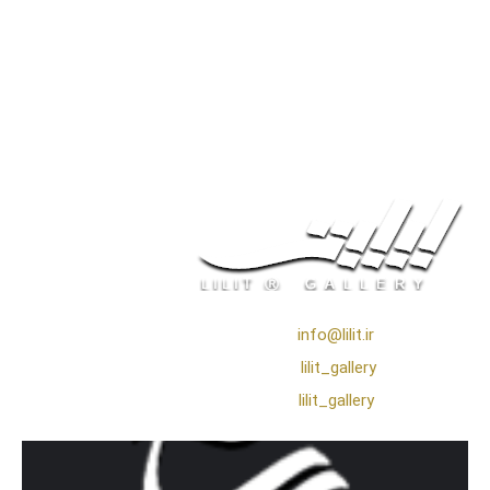
❖ رایـانـامـه :
info@lilit.ir
❖ تــلــگــرام :
lilit_gallery
❖اینستاگرام:
lilit_gallery