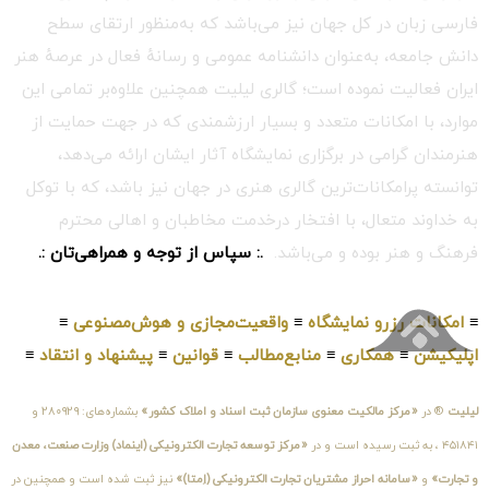
فارسی زبان در کل جهان نیز می‌باشد که به‌منظور ارتقای سطح
دانش جامعه، به‌عنوان دانشنامه عمومی و رسانهٔ فعال در عرصهٔ هنر
ایران فعالیت نموده است؛ گالری لیلیت همچنین علاوه‌بر تمامی این
موارد، با امکانات متعدد و بسیار ارزشمندی که در جهت حمایت از
هنرمندان گرامی در برگزاری نمایشگاه آثار ایشان ارائه می‌دهد،
توانسته پرامکانات‌ترین گالری هنری در جهان نیز باشد، که با توکل
به خداوند متعال، با افتخار درخدمت مخاطبان و اهالی محترم
فرهنگ و هنر بوده و می‌باشد.
.: سپاس از توجه و همراهی‌تان :.
≡
امکانات رزرو نمایشگاه
≡
واقعیت‌مجازی و هوش‌مصنوعی
≡
اپلیکیشن
≡
همکاری
≡
منابع‌مطالب
≡
قوانین
≡
پیشنهاد و انتقاد
≡
لیلیت
® در
«مرکز مالکیت معنوی سازمان ثبت اسناد و املاک کشور»
بشماره‌های: ۲۸۰۹۲۹ و
۴۵۱۸۴۱ ، به ثبت رسیده است و در
«مرکز توسعه تجارت الکترونیکی (اینماد) وزارت صنعت، معدن
و تجارت»
و
«سامانه احراز مشتریان تجارت الکترونیکی (اِمتا)»
نیز ثبت شده است و همچنین در