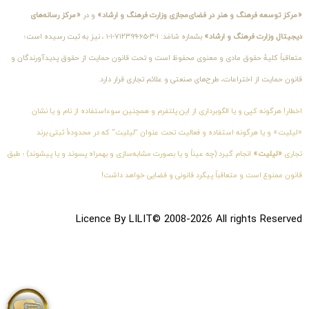
«مرکز توسعه فرهنگ و هنر در فضای‌مجازی وزارت فرهنگ و ارشاد»
و در
«مرکز رسانه‌های
دیجیتال وزارت فرهنگ و ارشاد»
بشماره شامَد: ۱-۳-۶۵-۷۱۲۳۹۹-۱-۱ ، نیز به ثبت رسیده است؛
متعاقباً کلیهٔ حقوق مادی و معنوی محفوظ است و تحت قانون حمایت از حقوق پدیدآورندگان و
قانون حمایت از اختراعات، طرح‌های صنعتی و علائم تجاری قرار دارد.
اخطار! هرگونه کپی و یا الگوبرداری از این پلتفرم و همچنین سوءاستفاده از نام و یا نشان
«لیلیت» و یا هرگونه استفاده و فعالیت تحت عنوان “لیلیت” که در محدودهٔ ثبتی برند
تجاری
«لیلیت»
انجام گیرد (چه عیناً و یا بصورت مشابه‌سازی و بهمراه پسوند و یا پیشوند) ؛ طبق
قانون ممنوع است و متعاقباً پیگرد قانونی و قضایی خواهد داشت!
Licence By LILIT© 2008-2026 All rights Reserved