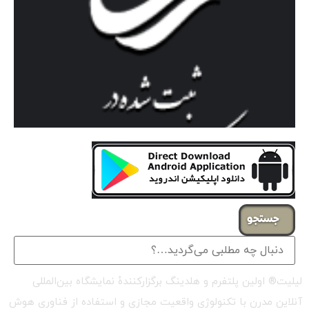
جستجو
لیلیت® اولین پلتفرم و هلدینگ برگزارکنندهٔ نمایشگاه بین‌المللی
آنلاین مدرن با تکنولوژی واقعیت مجازی و استفاده از فناوری هوش