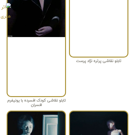
تابلو نقاشی پرتره نژاد پرست
تابلو نقاشی کودک افسرده با یونیفرم
افسران